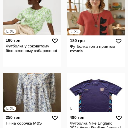
L, XL
L, XL
180 грн
180 грн
Футболка у соковитому
Футболка топ з принтом
біло-зеленому забарвленні
котиків
L, XL
L
250 грн
490 грн
Нічна сорочка M&S
Футболка Nike England
2024 Away Stadium Jersey L