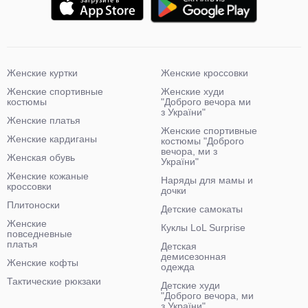
Женские куртки
Женские кроссовки
Женские спортивные
Женские худи
костюмы
"Доброго вечора ми
з України"
Женские платья
Женские спортивные
Женские кардиганы
костюмы "Доброго
вечора, ми з
Женская обувь
України"
Женские кожаные
Наряды для мамы и
кроссовки
дочки
Плитоноски
Детские самокаты
Женские
Куклы LoL Surprise
повседневные
платья
Детская
демисезонная
Женские кофты
одежда
Тактические рюкзаки
Детские худи
"Доброго вечора, ми
з України"