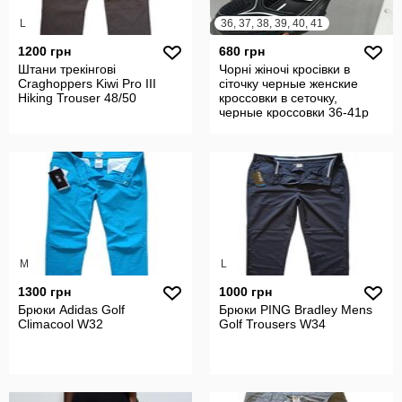
L
36, 37, 38, 39, 40, 41
1200 грн
680 грн
Штани трекінгові
Чорні жіночі кросівки в
Craghoppers Kiwi Pro III
сіточку черные женские
Hiking Trouser 48/50
кроссовки в сеточку,
черные кроссовки 36-41р
код 9389
M
L
1300 грн
1000 грн
Брюки Adidas Golf
Брюки PING Bradley Mens
Climacool W32
Golf Trousers W34