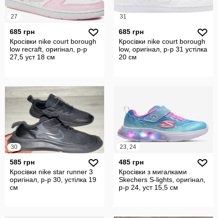
27
31
685 грн
685 грн
Кросівки nike court borough
Кросівки nike court borough
low recraft, оригінал, р-р
low, оригінал, р-р 31 устілка
27,5 уст 18 см
20 см
30
23, 24
585 грн
485 грн
Кросівки nike star runner 3
Кросівки з мигалками
оригінал, р-р 30, устілка 19
Skechers S-lights, оригінал,
см
р-р 24, уст 15,5 см