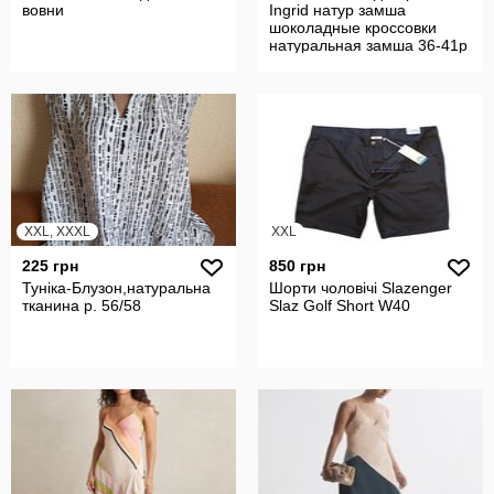
вовни
Ingrid натур замша
шоколадные кроссовки
натуральная замша 36-41р
код 27846
XXL, XXXL
XXL
225 грн
850 грн
Туніка-Блузон,натуральна
Шорти чоловічі Slazenger
тканина р. 56/58
Slaz Golf Short W40