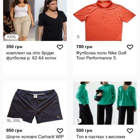
XXXL
S
350 грн
780 грн
комплект на літо бріджі
Футболка поло Nike Golf
футболка р. 62-64 котон
Tour Performance S
XL, XXL
S
950 грн
500 грн
Шорти чоловічі Carhartt WIP
Топ в паєтках з високим