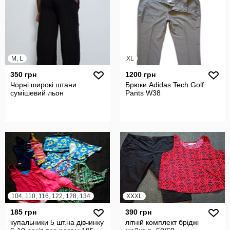
M, L
XL
350 грн
1200 грн
Чорні широкі штани
Брюки Adidas Tech Golf
сумішевий льон
Pants W38
104, 110, 116, 122, 128, 134
XXXL
185 грн
390 грн
купальники 5 шт.на дівчинку
літній комплект бріджі