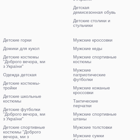
Детская
демисезонная обувь
Детские столики и
стульчики
Детские горки
Мужские кроссовки
Домики для кукол
Мужские кеды
Детские костюмы
Мужские спортивные
"Доброго вечора, ми
костюмы
з України"
Мужские
Одежда детская
патриотические
футболки
Детские костюмы-
тройки
Мужские кожаные
кроссовки
Детские школьные
костюмы
Тактические
перчатки
Детские футболки
"Доброго вечора, ми
Мужские спортивные
з України"
штаны
Детские спортивные
Мужские толстовки
костюмы "Доброго
Мужские сумки
вечора, ми з