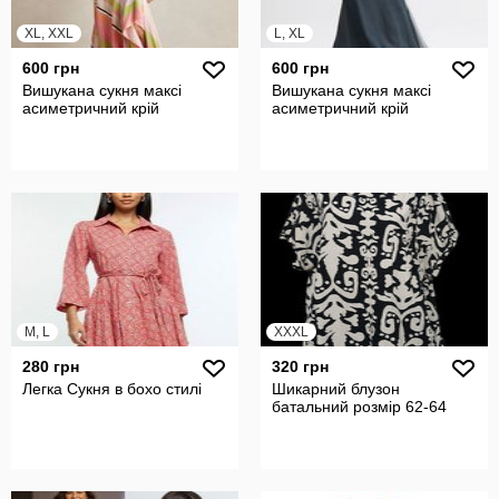
XL, XXL
L, XL
600 грн
600 грн
Вишукана сукня максі
Вишукана сукня максі
асиметричний крій
асиметричний крій
M, L
XXXL
280 грн
320 грн
Легка Сукня в бохо стилі
Шикарний блузон
батальний розмір 62-64