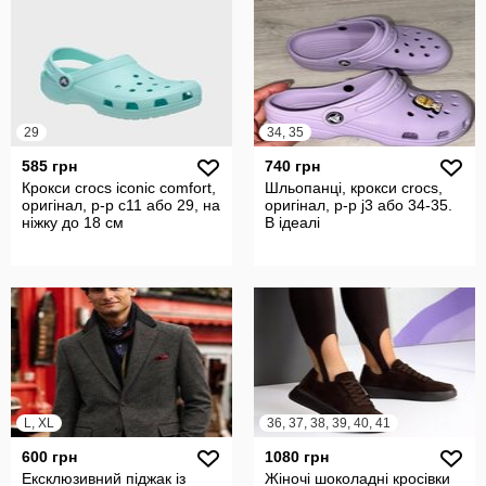
29
34, 35
585 грн
740 грн
Крокси crocs iconic comfort,
Шльопанці, крокси crocs,
оригінал, р-р с11 або 29, на
оригінал, р-р j3 або 34-35.
ніжку до 18 см
В ідеалі
L, XL
36, 37, 38, 39, 40, 41
600 грн
1080 грн
Ексклюзивний піджак із
Жіночі шоколадні кросівки