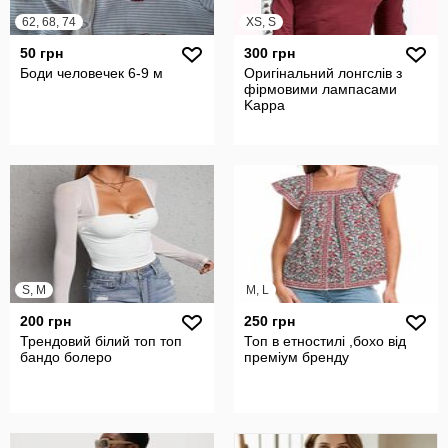
62, 68, 74
XS, S
50 грн
300 грн
Боди человечек 6-9 м
Оригінальний лонгслів з
фірмовими лампасами
Kappa
S, M
M, L
200 грн
250 грн
Трендовий білий топ топ
Топ в етностилі ,бохо від
бандо болеро
преміум бренду