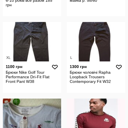
6-10 років все разом 185
майка р. 58/60
грн
XL
L
1100 грн
1300 грн
Брюки Nike Golf Tour
Брюки чоловічі Rapha
Performance Dri-Fit Flat
Loopback Trousers
Front Pant W38
Contemporary Fit W32