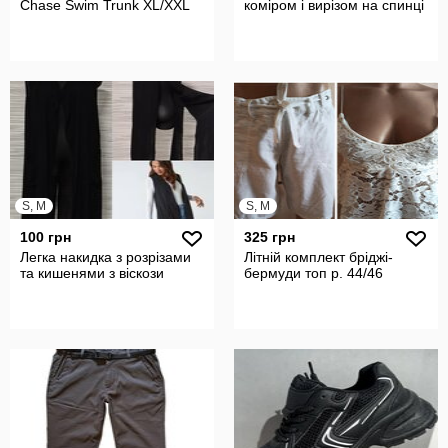
Chase Swim Trunk XL/XXL
коміром і вирізом на спинці
S, M
S, M
100 грн
325 грн
Легка накидка з розрізами
Літній комплект бріджі-
та кишенями з віскози
бермуди топ р. 44/46