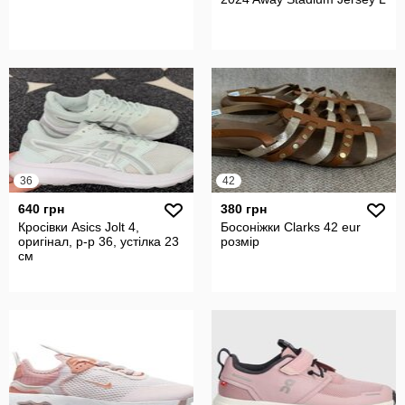
36
42
640 грн
380 грн
Кросівки Asics Jolt 4,
Босоніжки Clarks 42 eur
оригінал, р-р 36, устілка 23
pозмір
см