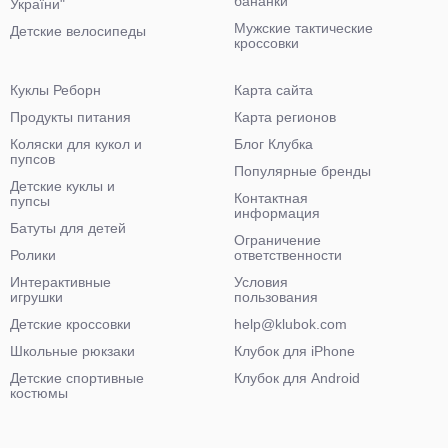
бананки
України"
Мужские тактические
Детские велосипеды
кроссовки
Куклы Реборн
Карта сайта
Продукты питания
Карта регионов
Коляски для кукол и
Блог Клубка
пупсов
Популярные бренды
Детские куклы и
Контактная
пупсы
информация
Батуты для детей
Ограничение
Ролики
ответственности
Интерактивные
Условия
игрушки
пользования
Детские кроссовки
help@klubok.com
Школьные рюкзаки
Клубок для iPhone
Детские спортивные
Клубок для Android
костюмы