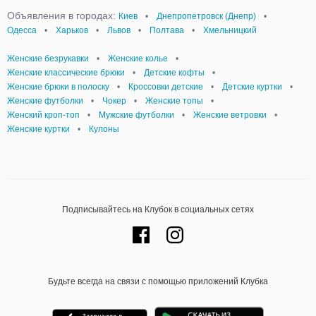
Объявления в городах:
Киев
•
Днепропетровск (Днепр)
•
Одесса
•
Харьков
•
Львов
•
Полтава
•
Хмельницкий
Женские безрукавки
•
Женские колье
•
Женские классические брюки
•
Детские кофты
•
Женские брюки в полоску
•
Кроссовки детские
•
Детские куртки
•
Женские футболки
•
Чокер
•
Женские топы
•
Женский кроп-топ
•
Мужские футболки
•
Женские ветровки
•
Женские куртки
•
Кулоны
Подписывайтесь на Клубок в социальных сетях
Будьте всегда на связи с помощью приложений Клубка