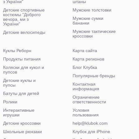
з України"
штаны
Детские спортивные
Мужские толстовки
костюмы "Доброго
Мужские сумки
вечора, ми з
бананки
України"
Мужские тактические
Детские велосипеды
кроссовки
Куклы Реборн
Карта сайта
Продукты питания
Карта регионов
Коляски для кукол и
Блог Клубка
пупсов
Популярные бренды
Детские куклы и
Контактная
пупсы
информация
Батуты для детей
Ограничение
Ролики
ответственности
Интерактивные
Условия
игрушки
пользования
Детские кроссовки
help@klubok.com
Школьные рюкзаки
Клубок для iPhone