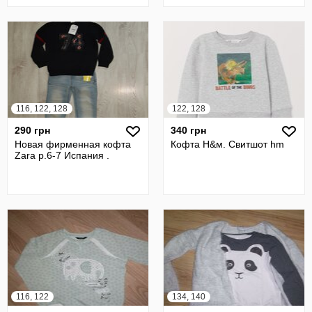
116, 122, 128
122, 128
290 грн
340 грн
Новая фирменная кофта
Кофта Н&м. Свитшот hm
Zara р.6-7 Испания .
116, 122
134, 140