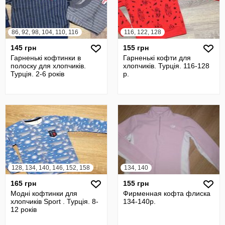
86, 92, 98, 104, 110, 116
116, 122, 128
145 грн
155 грн
Гарненькі кофтинки в
Гарненькі кофти для
полоску для хлопчиків.
хлопчиків. Турція. 116-128
Турція. 2-6 років
р.
128, 134, 140, 146, 152, 158
134, 140
165 грн
155 грн
Модні кофтинки для
Фирменная кофта флиска
хлопчиків Sport . Турція. 8-
134-140р.
12 років