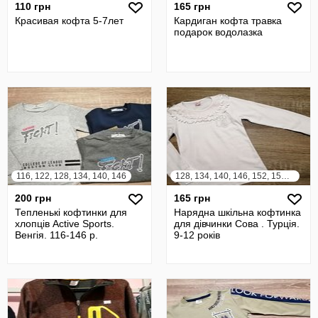
110 грн
165 грн
Красивая кофта 5-7лет
Кардиган кофта травка
подарок водолазка
116, 122, 128, 134, 140, 146
128, 134, 140, 146, 152, 158, 164
200 грн
165 грн
Тепленькі кофтинки для
Нарядна шкільна кофтинка
хлопців Active Sports.
для дівчинки Сова . Турція.
Венгія. 116-146 р.
9-12 років