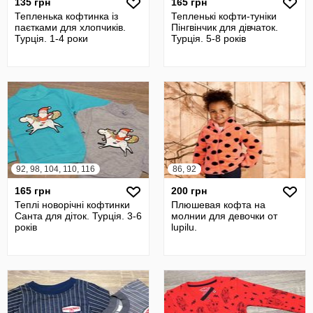
135 грн
165 грн
Тепленька кофтинка із
Тепленькі кофти-туніки
паєтками для хлопчиків.
Пінгвінчик для дівчаток.
Турція. 1-4 роки
Турція. 5-8 років
92, 98, 104, 110, 116
86, 92
165 грн
200 грн
Теплі новорічні кофтинки
Плюшевая кофта на
Санта для діток. Турція. 3-6
молнии для девочки от
років
lupilu.