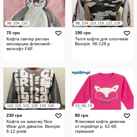
98, 104, 110
98, 104, 110, 116, 122, 128
70 грн
190 грн
Кофта свитер реглан
Теплі кофти для хлопчиків.
меховушка флисовой -
Венгрія. 98-128 р.
велсофт F&F
110, 116, 122, 128, 134, 140, 146, 152
62, 68, 74
230 грн
80 грн
Кофта на замочку Nice
Флисовая кофта девочке
Wear для дівчаток. Венгрія.
от impidimpi р. 62-68,
6-12 років
германия