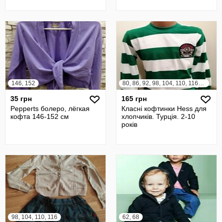
146, 152
80, 86, 92, 98, 104, 110, 116, 122, 128
35 грн
165 грн
Pepperts болеро, лёгкая
Класні кофтинки Hess для
кофта 146-152 см
хлопчиків. Турція. 2-10
років
98, 104, 110, 116
62, 68