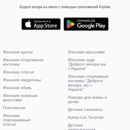
Будьте всегда на связи с помощью приложений Клубка
Женские куртки
Женские кроссовки
Женские спортивные
Женские худи
костюмы
"Доброго вечора ми
з України"
Женские платья
Женские спортивные
Женские кардиганы
костюмы "Доброго
вечора, ми з
Женская обувь
України"
Женские кожаные
Наряды для мамы и
кроссовки
дочки
Плитоноски
Детские самокаты
Женские
Куклы LoL Surprise
повседневные
платья
Детская
демисезонная