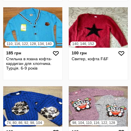
110, 116, 122, 128, 134, 140
140, 146, 152
185 грн
100 грн
Стильна в язана кофта-
Свитер, кофта F&F
кардиган для хлопчика.
Турція. 6-9 років
74, 80, 86, 92, 98, 104
98, 104, 110, 116, 122, 128