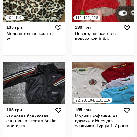
104, 110
116, 122, 128
135 грн
180 грн
Модная теплая кофта 3-
Новогодняя кофта с
5л.
подсветкой 6-8л.
92, 98, 104, 110, 116
165 грн
155 грн
как новая брендовая
Моднячі кофтинки на
спортивная кофта Adidas
гудзичках Hees для
мастерка
хлопчиків. Турція.1-7 років