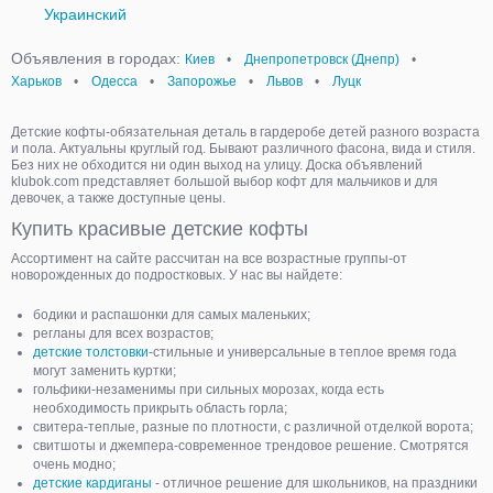
Украинский
Объявления в городах:
Киев
•
Днепропетровск (Днепр)
•
Харьков
•
Одесса
•
Запорожье
•
Львов
•
Луцк
Детские кофты-обязательная деталь в гардеробе детей разного возраста
и пола. Актуальны круглый год. Бывают различного фасона, вида и стиля.
Без них не обходится ни один выход на улицу. Доска объявлений
klubok.com представляет большой выбор кофт для мальчиков и для
девочек, а также доступные цены.
Купить красивые детские кофты
Ассортимент на сайте рассчитан на все возрастные группы-от
новорожденных до подростковых. У нас вы найдете:
бодики и распашонки для самых маленьких;
регланы для всех возрастов;
детские толстовки
-стильные и универсальные в теплое время года
могут заменить куртки;
гольфики-незаменимы при сильных морозах, когда есть
необходимость прикрыть область горла;
свитера-теплые, разные по плотности, с различной отделкой ворота;
свитшоты и джемпера-современное трендовое решение. Смотрятся
очень модно;
детские кардиганы
- отличное решение для школьников, на праздники