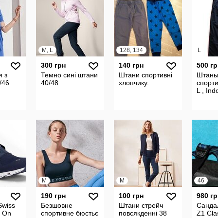
M, L
128, 134
L
300 грн
140 грн
500 гр
я з
Темно сині штани
Штани спортивні
Штан
/46
40/48
хлопчику.
спорти
L , Ind
M
M
46
190 грн
100 грн
980 гр
Swiss
Безшовне
Штани стрейч
Санда
g On
спортивне бюстьє
повсякденні 38
Z1 Cla