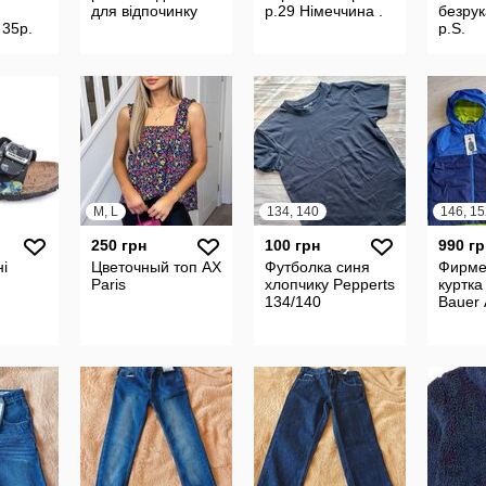
для відпочинку
р.29 Німеччина .
безру
35р.
р.S.
M, L
134, 140
146, 15
250 грн
100 грн
990 гр
і
Цветочный топ AX
Футболка синя
Фирме
Paris
хлопчику Pepperts
куртка
134/140
Bauer 