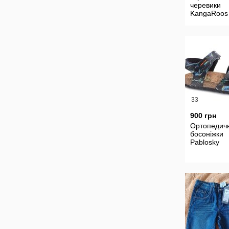
черевики
KangaRoos 
Германия .
33
900 грн
Ортопедичн
босоніжки
Pablosky