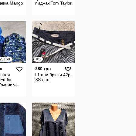
кавка Mango
пиджак Tom Taylor
2, 158
XS
н
280 грн
нная
Штани брюки 42р.
 Eddie
XS літо
Америка .