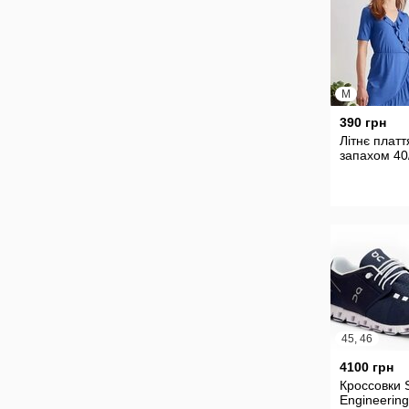
M
390 грн
Літнє платт
запахом 40
45, 46
4100 грн
Кроссовки 
Engineerin