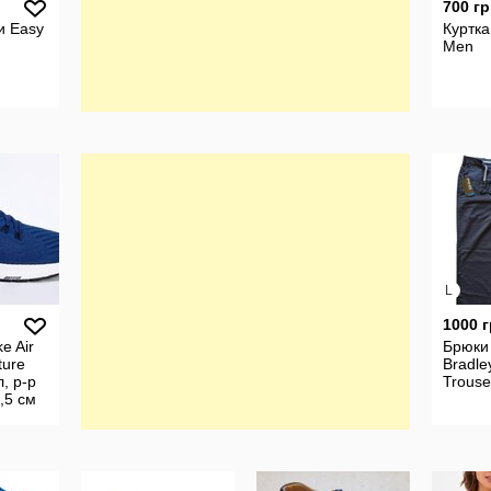
700 гр
и Easy
Куртка 
Men
L
1000 
e Air
Брюки
ture
Bradle
л, р-р
Trous
8,5 см