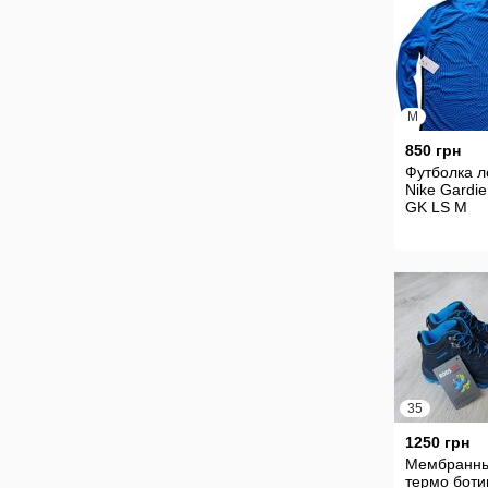
M
850 грн
Футболка л
Nike Gardien
GK LS М
35
1250 грн
Мембранн
термо боти