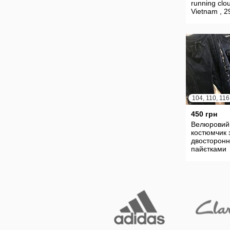
running clo
Vietnam , 2
104, 110, 116
450 грн
Велюровий
костюмчик 
двосторонн
пайєтками