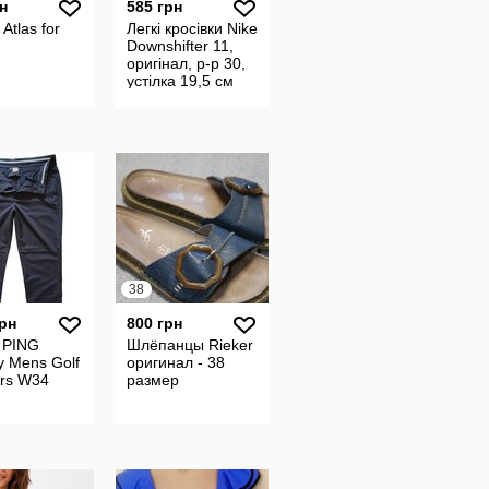
н
585 грн
Atlas for
Легкі кросівки Nike
Downshifter 11,
оригінал, р-р 30,
устілка 19,5 см
38
грн
800 грн
 PING
Шлёпанцы Rieker
y Mens Golf
оригинал - 38
ers W34
размер