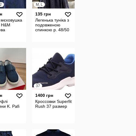
2
M, L
н
135 грн
 мєховушка
Легенька туніка з
 H&M
подовженою
ва
спинкою р. 48/50
37
н
1400 грн
уфлі
Кроссовки Superfit
ни K. Pafi
Rush 37 размер