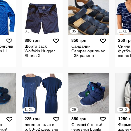
XL
35
L, XL
890 грн
850 грн
250 гр
онгслів
Шорти Jack
Сандалии
Синяя
 III
Wolfskin Huggar
Camper оригинал
футбо
Shorts XL
- 35 размер
запах 
L, XL
29
XS, S
225 грн
850 грн
1250 
ые
легеньке плаття
Фірмові ботінки/
Фирме
нки/
р. 50-52 ідеальне
черевики Lupilu
жилетк