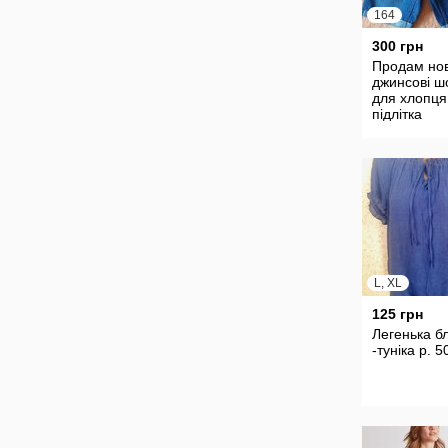
164
300 грн
Продам нов
джинсові ш
для хлопця
підлітка
L, XL
125 грн
Легенька б
-туніка р. 5