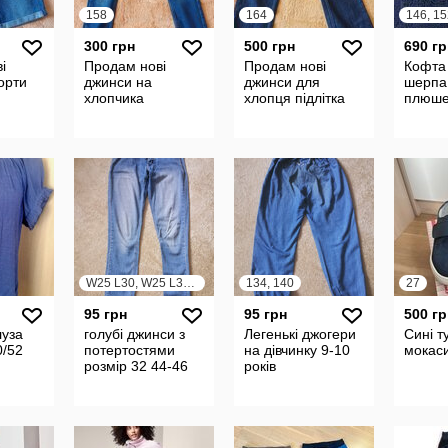
158
164
146, 15
300 грн
500 грн
690 гр
і
Продам нові
Продам нові
Кофта
орти
джинси на
джинси для
шерпа
хлопчика
хлопця підлітка
плюше
W25 L30, W25 L32, W25 L34
134, 140
27
95 грн
95 грн
500 гр
луза
голубі джинси з
Легенькі джогери
Сині т
0/52
потертостями
на дівчинку 9-10
мокаси
розмір 32 44-46
років