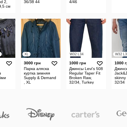
ud 2,
36/38 44
4/46
9,5 см
XL
W32 L34
W32 L3
3000 грн
1000 грн
1000 
Парка аляска
Джинсы Levi's 508
Джинс
з
куртка зимняя
Regular Taper Fit
Jack&
іми
Supply & Demand
Broken Raw,
skinny 
, XL
32/34, Turkey
32/34