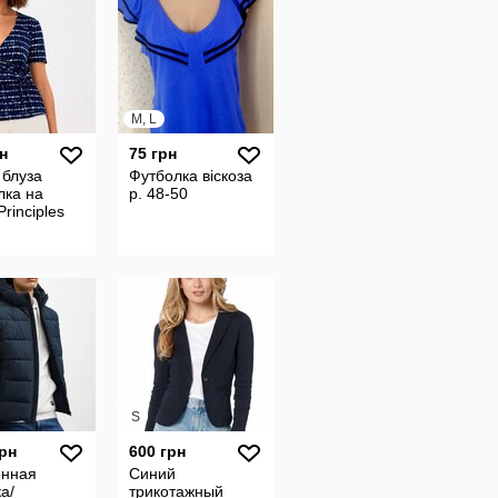
M, L
н
75 грн
 блуза
Футболка віскоза
лка на
р. 48-50
Principles
S
грн
600 грн
нная
Синий
а/
трикотажный