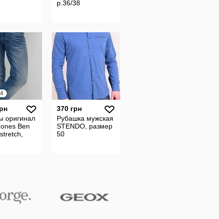
р.36/38
4
грн
370 грн
ы оригинал
Рубашка мужская
Jones Ben
STENDO, размер
stretch,
50