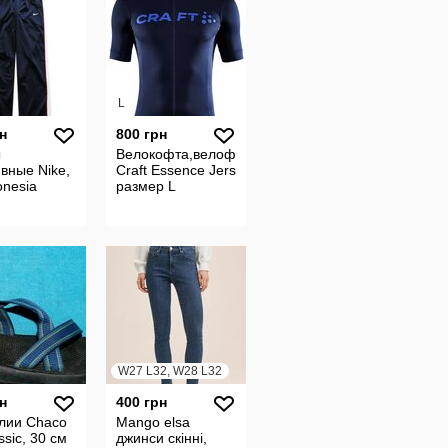
L
н
800 грн
ы
Велокофта,велофутболка
вные Nike,
Craft Essence Jersey M,
onesia
размер L
W27 L32, W28 L32
н
400 грн
лии Chaco
Mango elsa
ssic, 30 см
джинси скінні,