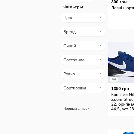
300 грн
Фильтры
Лляні шорт
Цена
Бренд
Синий
Состояние
Ровно
44
Сортировка
1350 грн
Кросівки Nik
Zoom Struc
22, оригіна
Черный список
44,5, уст 2