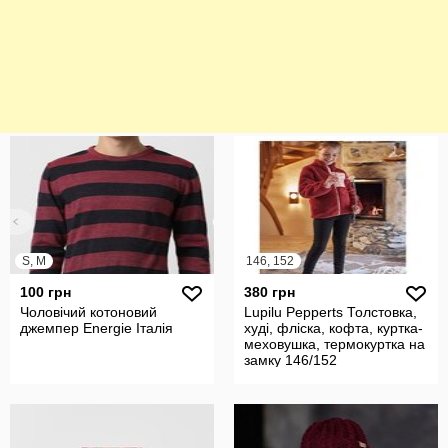
S, M
146, 152
100 грн
380 грн
Чоловічий котоновий
Lupilu Pepperts Толстовка,
джемпер Energie Італія
худі, фліска, кофта, куртка-
меховушка, термокуртка на
замку 146/152