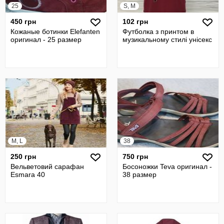
25
S, M
450 грн
102 грн
Кожаные ботинки Elefanten
Футболка з принтом в
оригинал - 25 размер
музикальному стилі унісекс
M, L
38
250 грн
750 грн
Вельветовий сарафан
Босоножки Teva оригинал -
Esmara 40
38 размер