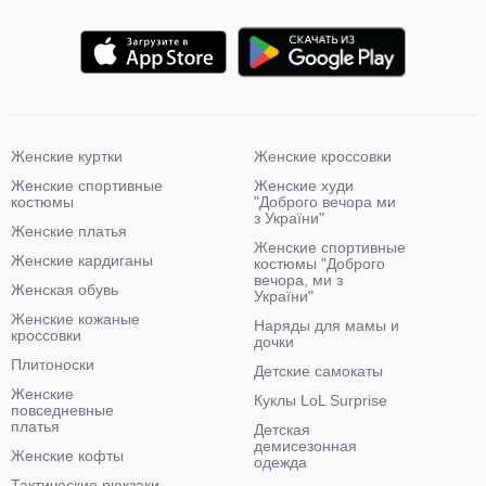
Женские куртки
Женские кроссовки
Женские спортивные
Женские худи
костюмы
"Доброго вечора ми
з України"
Женские платья
Женские спортивные
Женские кардиганы
костюмы "Доброго
вечора, ми з
Женская обувь
України"
Женские кожаные
Наряды для мамы и
кроссовки
дочки
Плитоноски
Детские самокаты
Женские
Куклы LoL Surprise
повседневные
платья
Детская
демисезонная
Женские кофты
одежда
Тактические рюкзаки