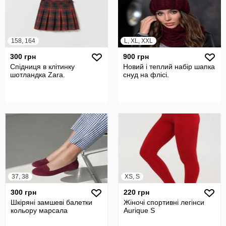
158, 164
L, XL, XXL
300 грн
900 грн
Спідниця в клітинку
Новий і теплий набір шапка
шотландка Zara.
снуд на флісі.
37, 38
XS, S
300 грн
220 грн
Шкіряні замшеві балетки
Жіночі спортивні легінси
кольору марсала
Aurique S