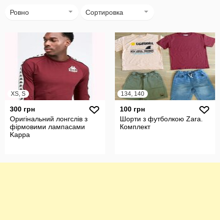
Ровно
Сортировка
XS, S
134, 140
300 грн
100 грн
Оригінальний лонгслів з
Шорти з футболкою Zara.
фірмовими лампасами
Комплект
Kappa