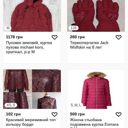
M
128
1178 грн
280 грн
Пуховик зимовий, куртка
Термоперчатки Jack
пухова michael kors,
Wolfskin на 8 лет
оригінал, р-р М
XS, S
S, M, L
102 грн
500 грн
Красивий мереживний топ
Жіноча стьобана
кольору бордо
подовжена куртка Esmara