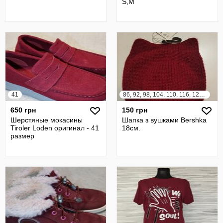
S,M
41
86, 92, 98, 104, 110, 116, 122, 128, 56, 62, 68, 74, 80
650 грн
150 грн
Шерстяные мокасины
Шапка з вушками Bershka
Tiroler Loden оригинал - 41
18см.
размер