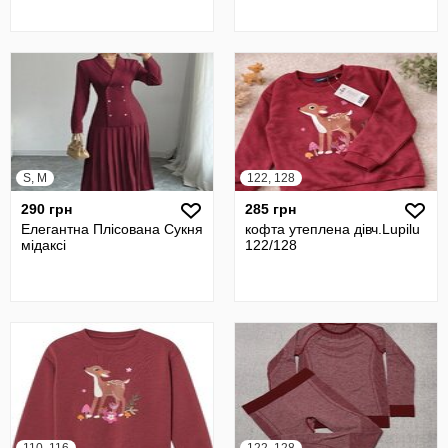
S, M
122, 128
290 грн
285 грн
Елегантна Плісована Сукня
кофта утеплена дівч.Lupilu
мідаксі
122/128