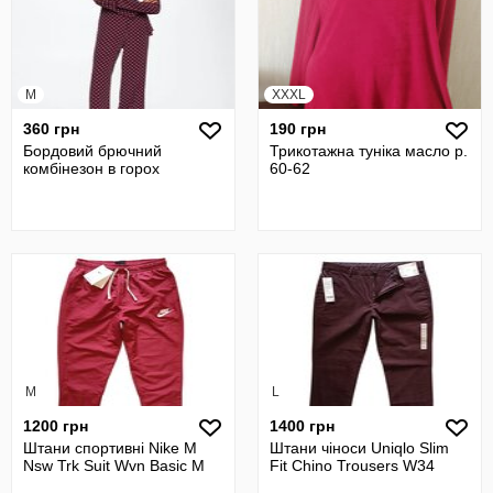
M
XXXL
360 грн
190 грн
Бордовий брючний
Трикотажна туніка масло р.
комбінезон в горох
60-62
M
L
1200 грн
1400 грн
Штани спортивні Nike M
Штани чіноси Uniqlo Slim
Nsw Trk Suit Wvn Basic М
Fit Chino Trousers W34