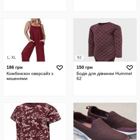
L, XL
62
186 грн
150 грн
Комбінезон оверсайз з
Бодік для дівчинки Hummel
кишенями
62