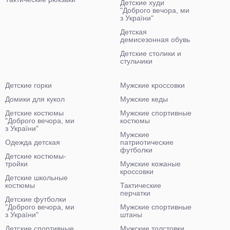
Детские худи
"Доброго вечора, ми
з України"
Детская
демисезонная обувь
Детские столики и
стульчики
Детские горки
Мужские кроссовки
Домики для кукол
Мужские кеды
Детские костюмы
Мужские спортивные
"Доброго вечора, ми
костюмы
з України"
Мужские
Одежда детская
патриотические
футболки
Детские костюмы-
тройки
Мужские кожаные
кроссовки
Детские школьные
костюмы
Тактические
перчатки
Детские футболки
"Доброго вечора, ми
Мужские спортивные
з України"
штаны
Детские спортивные
Мужские толстовки