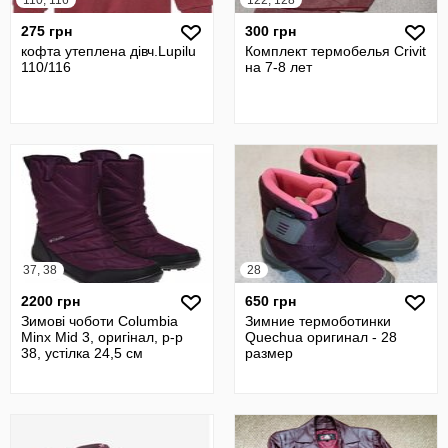
110, 116
122, 128
275 грн
300 грн
кофта утеплена дівч.Lupilu
Комплект термобелья Crivit
110/116
на 7-8 лет
37, 38
28
2200 грн
650 грн
Зимові чоботи Columbia
Зимние термоботинки
Minx Mid 3, оригінал, р-р
Quechua оригинал - 28
38, устілка 24,5 см
размер