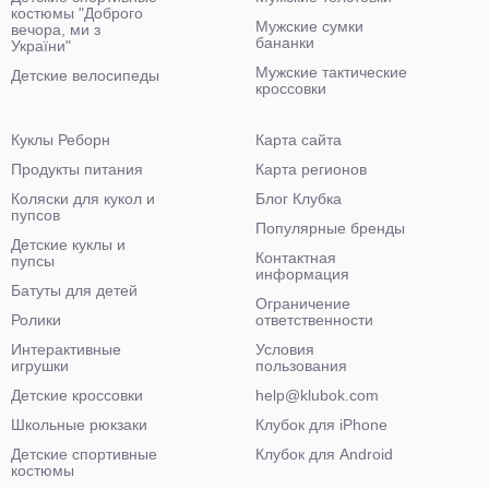
костюмы "Доброго
Мужские сумки
вечора, ми з
бананки
України"
Мужские тактические
Детские велосипеды
кроссовки
Куклы Реборн
Карта сайта
Продукты питания
Карта регионов
Коляски для кукол и
Блог Клубка
пупсов
Популярные бренды
Детские куклы и
Контактная
пупсы
информация
Батуты для детей
Ограничение
Ролики
ответственности
Интерактивные
Условия
игрушки
пользования
Детские кроссовки
help@klubok.com
Школьные рюкзаки
Клубок для iPhone
Детские спортивные
Клубок для Android
костюмы