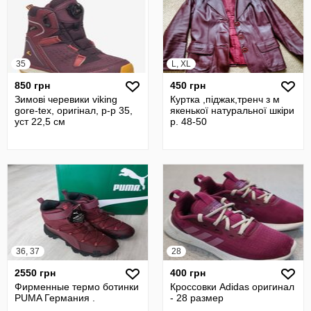
35
L, XL
850 грн
450 грн
Зимові черевики viking
Куртка ,піджак,тренч з м
gore-tex, оригінал, р-р 35,
якенької натуральної шкіри
уст 22,5 см
р. 48-50
36, 37
28
2550 грн
400 грн
Фирменные термо ботинки
Кроссовки Adidas оригинал
PUMA Германия .
- 28 размер