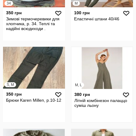
34
M
350 грн
100 грн
Зимові термочеревики для
Еластичні штани 40/46
хлопчика, р. 34. Теплі та
надійні всюдиходи .
S, M
M, L
350 грн
380 грн
Брюки Karen Millen, р.10-12
Літній комбінезон палаццо
суміш льону