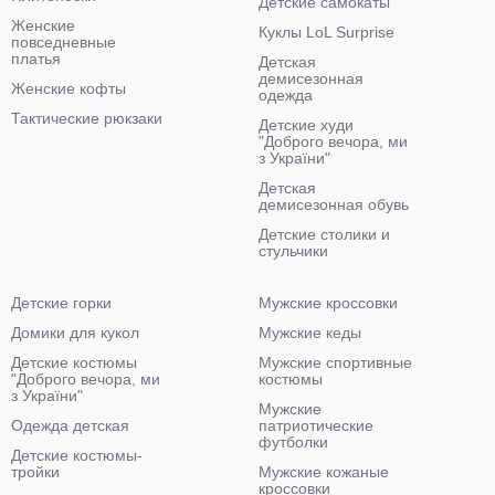
Детские самокаты
Женские
Куклы LoL Surprise
повседневные
платья
Детская
демисезонная
Женские кофты
одежда
Тактические рюкзаки
Детские худи
"Доброго вечора, ми
з України"
Детская
демисезонная обувь
Детские столики и
стульчики
Детские горки
Мужские кроссовки
Домики для кукол
Мужские кеды
Детские костюмы
Мужские спортивные
"Доброго вечора, ми
костюмы
з України"
Мужские
Одежда детская
патриотические
футболки
Детские костюмы-
тройки
Мужские кожаные
кроссовки