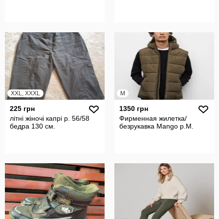
XXL, XXXL
M
225 грн
1350 грн
літні жіночі капрі р. 56/58
Фирменная жилетка/
бедра 130 см.
безрукавка Mango р.М.