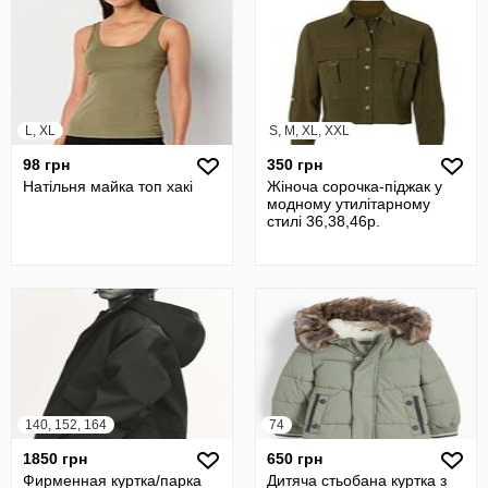
L, XL
S, M, XL, XXL
98 грн
350 грн
Натільня майка топ хакі
Жіноча сорочка-піджак у
модному утилітарному
стилі 36,38,46р.
140, 152, 164
74
1850 грн
650 грн
Фирменная куртка/парка
Дитяча стьобана куртка з