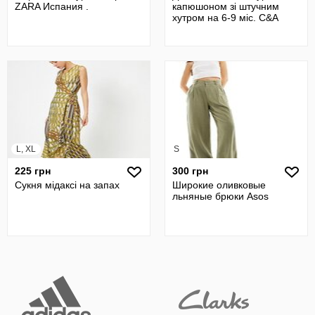
ZARA Испания .
капюшоном зі штучним
хутром на 6-9 міс. C&A
L, XL
S
225 грн
300 грн
Сукня мідаксі на запах
Широкие оливковые
льняные брюки Asos