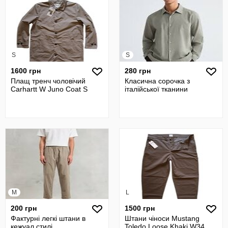
S
S
1600 грн
280 грн
Плащ тренч чоловічий
Класична сорочка з
Carhartt W Juno Coat S
італійської тканини
M
L
200 грн
1500 грн
Фактурні легкі штани в
Штани чіноси Mustang
кежуал стилі
Toledo Loose Khaki W34