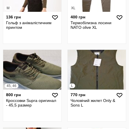
M
XL
136 грн
400 грн
Гольф з анімалістичним
Термобілизна лосини
принтом
NATO olive XL
45, 46
L
800 грн
770 грн
Кроссовки Supra оригинал
Чоловічий жилет Only &
- 45,5 размер
Sons L