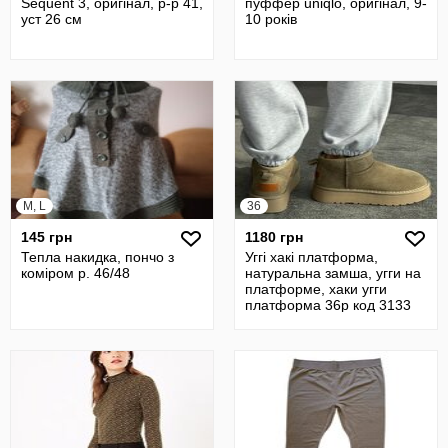
Sequent 3, оригінал, р-р 41,
пуффер uniqlo, оригінал, 9-
уст 26 см
10 років
M, L
36
145 грн
1180 грн
Тепла накидка, пончо з
Уггі хакі платформа,
коміром р. 46/48
натуральна замша, угги на
платформе, хаки угги
платформа 36р код 3133