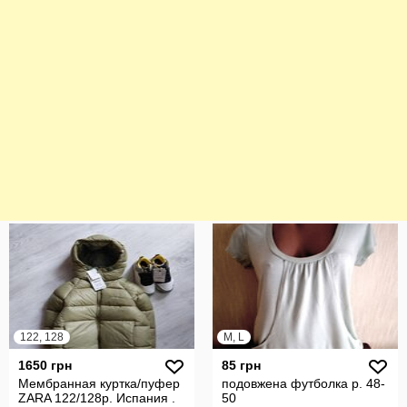
122, 128
M, L
1650 грн
85 грн
Мембранная куртка/пуфер
подовжена футболка р. 48-
ZARA 122/128р. Испания .
50