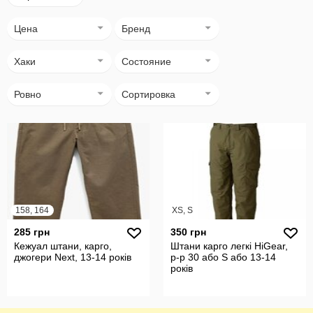
Цена
Бренд
Хаки
Состояние
Ровно
Сортировка
158, 164
XS, S
285 грн
350 грн
Кежуал штани, карго,
Штани карго легкі HiGear,
джогери Next, 13-14 років
р-р 30 або S або 13-14
років