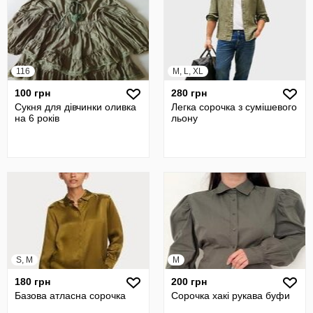
116
M, L, XL
100 грн
280 грн
Сукня для дівчинки оливка
Легка сорочка з сумішевого
на 6 років
льону
S, M
M
180 грн
200 грн
Базова атласна сорочка
Сорочка хакі рукава буфи