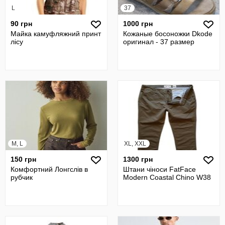
L
37
90 грн
1000 грн
Майка камуфляжний принт
Кожаные босоножки Dkode
лісу
оригинал - 37 размер
M, L
XL, XXL
150 грн
1300 грн
Комфортний Лонгслів в
Штани чіноси FatFace
рубчик
Modern Coastal Chino W38