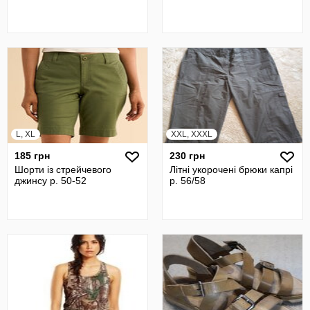
L, XL
XXL, XXXL
185 грн
230 грн
Шорти із стрейчевого
Літні укорочені брюки капрі
джинсу р. 50-52
р. 56/58