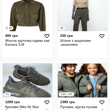
S, M
M
400 грн
230 грн
Жіноча курточка,піджак хакі
Штани з защипами
Esmara S,M
,кишенями
41
134, 140
1200 грн
1380 грн
Кросівки Nike Air Max
Пуховик, куртка пухова