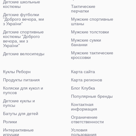
Детские школьные
костюмы
Тактические
перчатки
Детские футболки
"Доброго вечора, ми
Мужские спортивные
з України"
штаны
Детские спортивные
Мужские толстовки
костюмы "Доброго
Мужские сумки
вечора, ми з
бананки
України"
Мужские тактические
Детские велосипеды
кроссовки
Куклы Реборн
Карта сайта
Продукты питания
Карта регионов
Коляски для кукол и
Блог Клубка
пупсов
Популярные бренды
Детские куклы и
Контактная
пупсы
информация
Батуты для детей
Ограничение
Ролики
ответственности
Интерактивные
Условия
игрушки
пользования