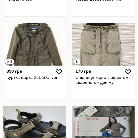
XS
L
850 грн
170 грн
Куртка парка 2в1 S.Oliver
Спідниця карго з ефектом
«вареного» деніму