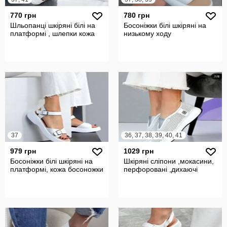
770 грн
780 грн
Шльопанці шкіряні білі на
Босоніжки білі шкіряні на
платформі , шлепки кожа
низькому ходу
37
36, 37, 38, 39, 40, 41
979 грн
1029 грн
Босоніжки білі шкіряні на
Шкіряні сліпони ,мокасини,
платформі, кожа босоножки
перфоровані ,дихаючі