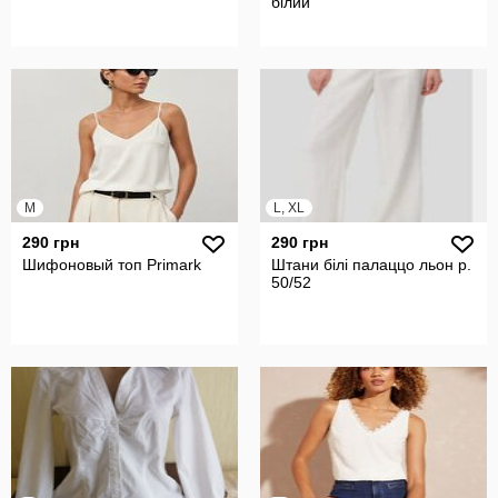
білий
M
L, XL
290 грн
290 грн
Шифоновый топ Primark
Штани білі палаццо льон р.
50/52