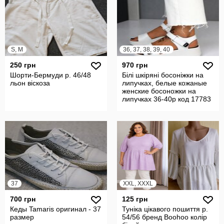
S, M
36, 37, 38, 39, 40
250 грн
970 грн
Шорти-Бермуди р. 46/48
Білі шкіряні босоніжки на
льон віскоза
липучках, белые кожаные
женские босоножки на
липучках 36-40р код 17783
37
XXL, XXXL
700 грн
125 грн
Кеды Tamaris оригинал - 37
Туніка цікавого пошиття р.
размер
54/56 бренд Boohoo колір