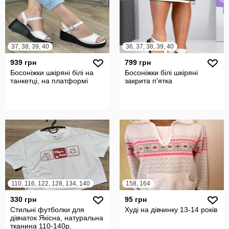
37, 38, 39, 40
36, 37, 38, 39, 40
939 грн
799 грн
Босоніжки шкіряні білі на
Босоніжки білі шкіряні
танкетці, на платформі
закрита п'ятка
110, 116, 122, 128, 134, 140
158, 164
330 грн
95 грн
Стильні футболки для
Худі на дівчинку 13-14 років
дівчаток Якісна, натуральна
тканина 110-140р.