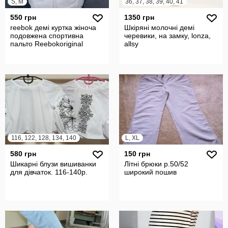
S, M
36, 37, 38, 39, 40, 41
550 грн
1350 грн
reebok демі куртка жіноча
Шкіряні молочні демі
подовжена спортивна
черевики, на замку, lonza,
пальто Reebokoriginal
allsy
116, 122, 128, 134, 140
L, XL
580 грн
150 грн
Шикарні блузи вишиванки
Літні брюки р.50/52
для дівчаток. 116-140р.
широкий пошив