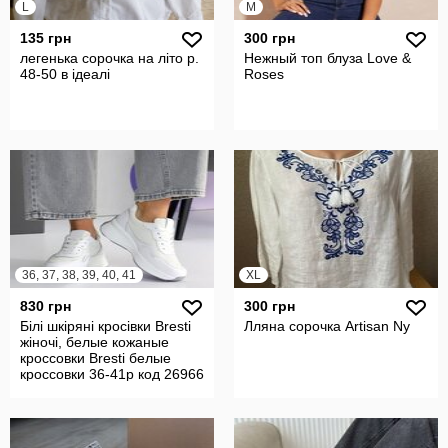
L
M
135 грн
300 грн
легенька сорочка на літо р.
Нежный топ блуза Love &
48-50 в ідеалі
Roses
36, 37, 38, 39, 40, 41
XL
830 грн
300 грн
Білі шкіряні кросівки Bresti
Лляна сорочка Artisan Ny
жіночі, белые кожаные
кроссовки Bresti белые
кроссовки 36-41р код 26966