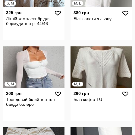
S, M
M, L
325 грн
380 грн
Літній комплект бріджі-
Білі кюлоти з льону
бермуди топ р. 44/46
S, M
M, L
200 грн
260 грн
Трендовий білий топ топ
Біла кофта TU
бандо болеро