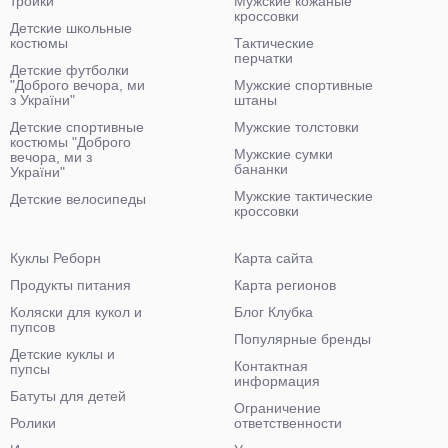
тройки
Мужские кожаные
кроссовки
Детские школьные
костюмы
Тактические
перчатки
Детские футболки
"Доброго вечора, ми
Мужские спортивные
з України"
штаны
Детские спортивные
Мужские толстовки
костюмы "Доброго
Мужские сумки
вечора, ми з
бананки
України"
Мужские тактические
Детские велосипеды
кроссовки
Куклы Реборн
Карта сайта
Продукты питания
Карта регионов
Коляски для кукол и
Блог Клубка
пупсов
Популярные бренды
Детские куклы и
Контактная
пупсы
информация
Батуты для детей
Ограничение
Ролики
ответственности