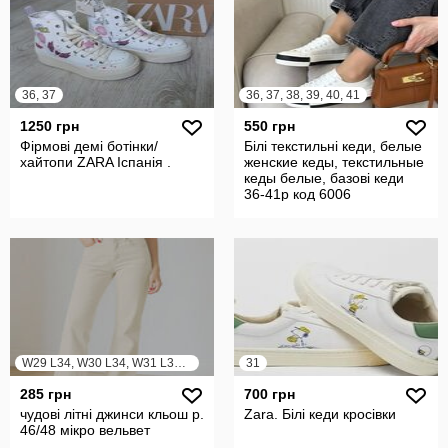
36, 37
36, 37, 38, 39, 40, 41
1250 грн
550 грн
Фірмові демі ботінки/
Білі текстильні кеди, белые
хайтопи ZARA Іспанія .
женские кеды, текстильные
кеды белые, базові кеди
36-41р код 6006
W29 L34, W30 L34, W31 L34, W32 L34
31
285 грн
700 грн
чудові літні джинси кльош р.
Zara. Білі кеди кросівки
46/48 мікро вельвет