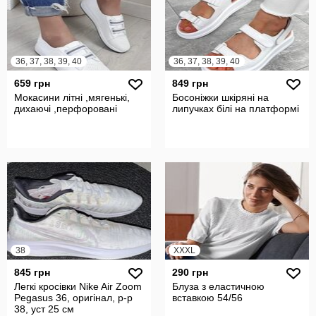
36, 37, 38, 39, 40
36, 37, 38, 39, 40
659 грн
849 грн
Мокасини літні ,мягенькі,
Босоніжки шкіряні на
дихаючі ,перфоровані
липучках білі на платформі
38
XXXL
845 грн
290 грн
Легкі кросівки Nike Air Zoom
Блуза з еластичною
Pegasus 36, оригінал, р-р
вставкою 54/56
38, уст 25 см