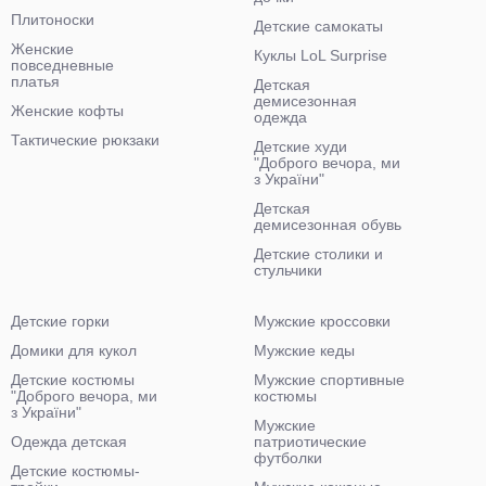
Плитоноски
Детские самокаты
Женские
Куклы LoL Surprise
повседневные
платья
Детская
демисезонная
Женские кофты
одежда
Тактические рюкзаки
Детские худи
"Доброго вечора, ми
з України"
Детская
демисезонная обувь
Детские столики и
стульчики
Детские горки
Мужские кроссовки
Домики для кукол
Мужские кеды
Детские костюмы
Мужские спортивные
"Доброго вечора, ми
костюмы
з України"
Мужские
Одежда детская
патриотические
футболки
Детские костюмы-