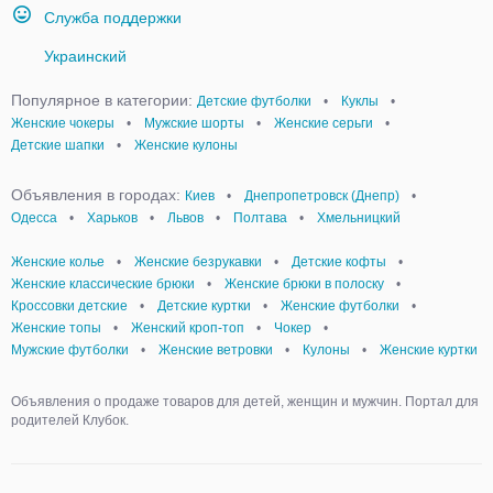
Служба поддержки
Украинский
Популярное в категории:
Детские футболки
•
Куклы
•
Женские чокеры
•
Мужские шорты
•
Женские серьги
•
Детские шапки
•
Женские кулоны
Объявления в городах:
Киев
•
Днепропетровск (Днепр)
•
Одесса
•
Харьков
•
Львов
•
Полтава
•
Хмельницкий
Женские колье
•
Женские безрукавки
•
Детские кофты
•
Женские классические брюки
•
Женские брюки в полоску
•
Кроссовки детские
•
Детские куртки
•
Женские футболки
•
Женские топы
•
Женский кроп-топ
•
Чокер
•
Мужские футболки
•
Женские ветровки
•
Кулоны
•
Женские куртки
Объявления о продаже товаров для детей, женщин и мужчин. Портал для
родителей Клубок.