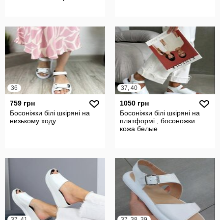
36
37, 40
759 грн
1050 грн
Босоніжки білі шкіряні на
Босоніжки білі шкіряні на
низькому ходу
платформі , босоножки
кожа белые
37, 41
37, 38, 39