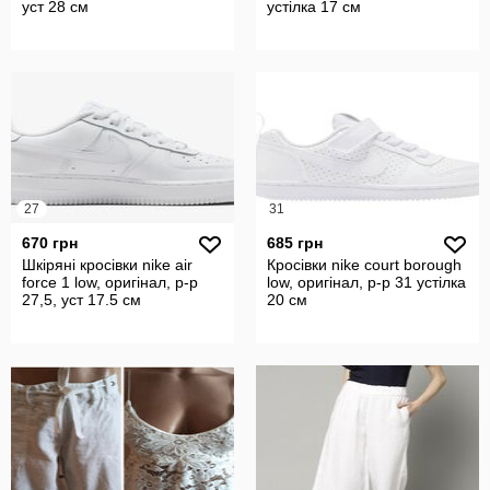
уст 28 см
устілка 17 см
27
31
670 грн
685 грн
Шкіряні кросівки nike air
Кросівки nike court borough
force 1 low, оригінал, р-р
low, оригінал, р-р 31 устілка
27,5, уст 17.5 см
20 см