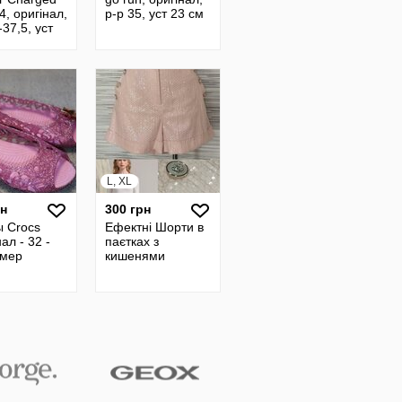
4, оригінал,
р-р 35, уст 23 см
-37,5, уст
L, XL
рн
300 грн
ы Crocs
Ефектні Шорти в
ал - 32 -
паєтках з
змер
кишенями