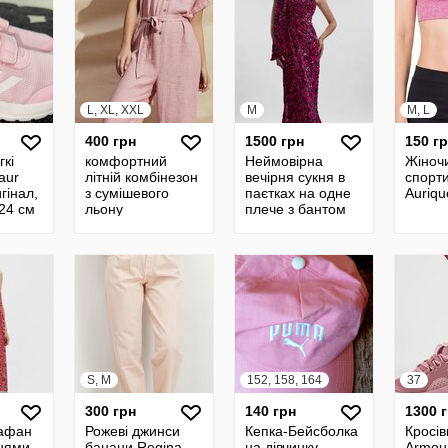
L, XL, XXL
M
M, L
400 грн
1500 грн
150 г
гкі
комфортний
Неймовірна
Жіноч
aur
літній комбінезон
вечірня сукня в
спорт
игінал,
з сумішевого
паєтках на одне
Auriqu
 24 см
льону
плече з бантом
S, M
152, 158, 164
37
300 грн
140 грн
1300 
рафан
Рожеві джинси
Кепка-Бейсболка
Кросів
енями
банани Regina
на дівчинку
Armou