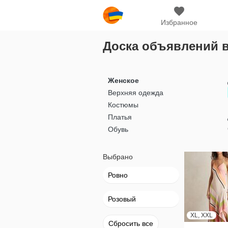
Избранное
Доска объявлений 
Женское
Верхняя одежда
Костюмы
Платья
Обувь
Выбрано
Ровно
Розовый
XL, XXL
Сбросить все