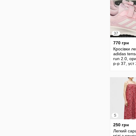
37
770 грн
Кросівки ле
adidas tens
run 2.0, ор
р-р 37, уст
S
250 грн
Легкий са
міді з киш