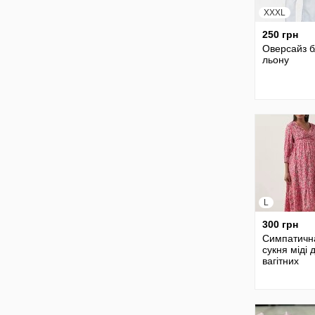
XXXL
250 грн
Оверсайз б
льону
L
300 грн
Симпатичн
сукня міді 
вагітних