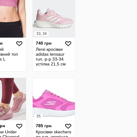
33, 34
рн
740 грн
ий
Легкі кросівки
ивний топ
adidas tensaur
e L
run, р-р 33-34
устілка 21,5 см
35
грн
785 грн
ки Under
Кросівки skechers
r Charged
go run, оригінал,