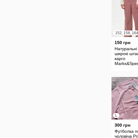
152, 158, 16
150 грн
Натуральні
широкі шта
карго
Marks&Spe
13-14 р.
L
300 грн
Футболка п
чоловіча Pr