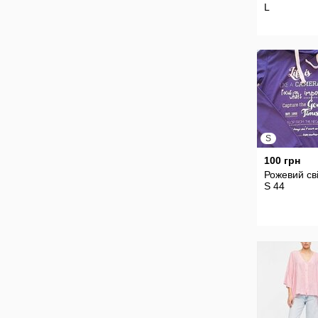
L
S
100 грн
Рожевий св
S 44