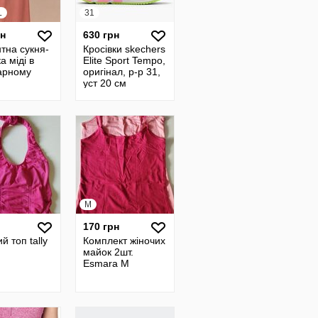
L
31
рн
630 грн
тна сукня-
Кросівки skechers
а міді в
Elite Sport Tempo,
тарному
оригінал, р-р 31,
уст 20 см
M
170 грн
й топ tally
Комплект жіночих
майок 2шт.
Esmara M