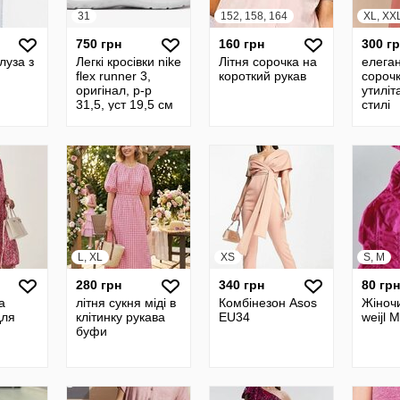
31
152, 158, 164
XL, XX
750 грн
160 грн
300 г
луза з
Легкі кросівки nike
Літня сорочка на
елеган
flex runner 3,
короткий рукав
сорочк
оригінал, р-р
утилі
31,5, уст 19,5 см
стилі
L, XL
XS
S, M
280 грн
340 грн
80 грн
а
літня сукня міді в
Комбінезон Asos
Жіночи
для
клітинку рукава
EU34
weijl M
буфи