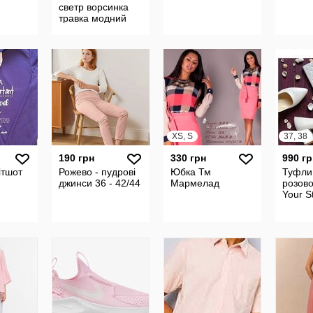
светр ворсинка
травка модний
XS, S
37, 38
190 грн
330 грн
990 гр
ітшот
Рожево - пудрові
Юбка Тм
Туфли
джинси 36 - 42/44
Мармелад
розово
Your S