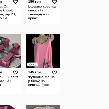
н
180 грн
ки On
Ефектна сорочка
g Cloud,
оверсайз
ал, р-р 29,
леопардовий
,5 см
принт
XXXL
н
145 грн
ии Superfit
Футболка-Майка
ал - 31
р.60/62 на
р
пишний бюст