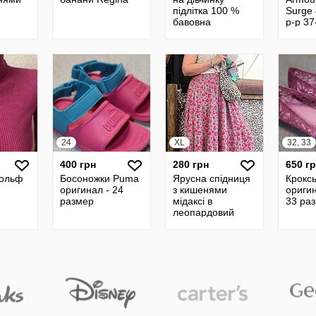
підлітка 100 %
Surge 
бавовна
р-р 37
24 см
24
XL
32, 33
400 грн
280 грн
650 г
гольф
Босоножки Puma
Ярусна спідниця
Крокс
оригинал - 24
з кишенями
оригин
размер
мідаксі в
33 ра
леопардовий
принт