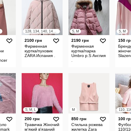
4
128, 134, 140, 146, 152, 158, 164
S, M
S, M
2100 грн
2190 грн
150 гр
Фирменная
Фирменная
Бренд
ни
куртка/пуховик
куртка/парка
жіноч
ZARA Испания .
Umbro р.S Англия
Slazen
ncer
.
S, M, L
M
110, 11
200 грн
850 грн
100 гр
оло
Травичка Жіночий
Стильна рожева
Футбол
imark
м'який в'язаний
жилетка Zara
110/11