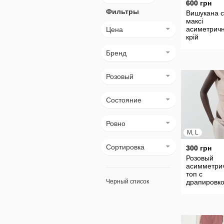
600 грн
Фильтры
Вишукана с
максі
асиметрич
Цена
крій
Бренд
Розовый
Состояние
Ровно
M, L
Сортировка
300 грн
Розовый
асимметри
топ с
Черный список
драпировко