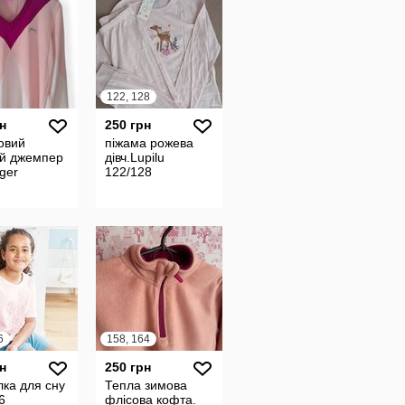
122, 128
н
250 грн
овий
піжама рожева
ий джемпер
дівч.Lupilu
ger
122/128
6
158, 164
н
250 грн
ка для сну
Тепла зимова
6
флісова кофта.