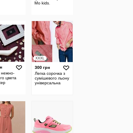
Mo kids.
XXXL
н
300 грн
 нежно-
Легка сорочка з
го цвета
сумішевого льону
tep
універсальна