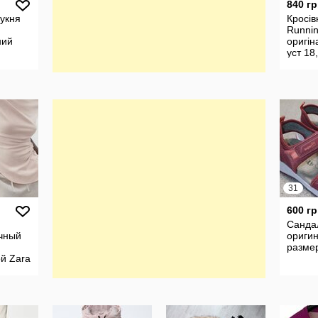
840 гр
укня
Кросів
Runnin
ний
оригін
уст 18
31
600 гр
Сандал
чный
оригин
разме
й Zara