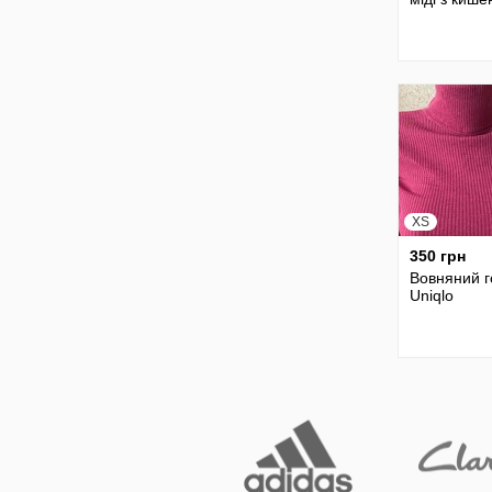
XS
350 грн
Вовняний 
Uniqlo