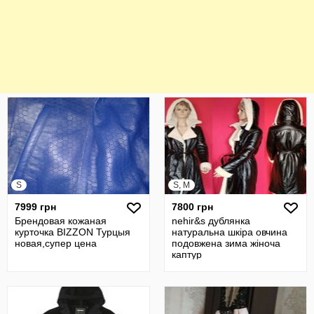
S
S, M
7999 грн
7800 грн
Брендовая кожаная
nehir&s дублянка
курточка BIZZON Турцыя
натуральна шкіра овчина
новая,супер цена
подовжена зима жіноча
каптур