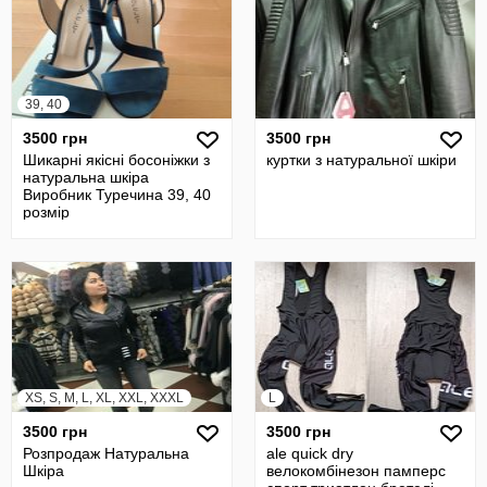
39, 40
3500 грн
3500 грн
Шикарні якісні босоніжки з
куртки з натуральної шкіри
натуральна шкіра
Виробник Туречина 39, 40
розмір
XS, S, M, L, XL, XXL, XXXL
L
3500 грн
3500 грн
Розпродаж Натуральна
ale quick dry
Шкіра
велокомбінезон памперс