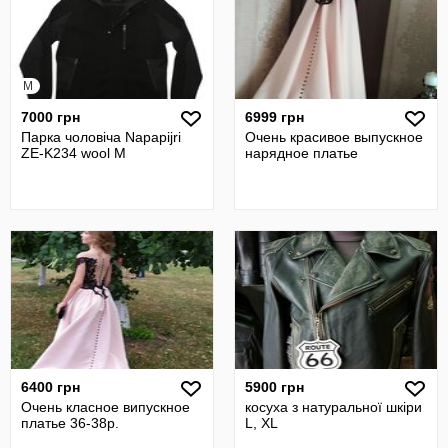
M
7000 грн
6999 грн
Парка чоловіча Napapijri
Очень красивое выпускное
ZE-K234 wool M
нарядное платье
6400 грн
5900 грн
Очень класное випускное
косуха з натуральної шкіри
платье 36-38р.
L, XL