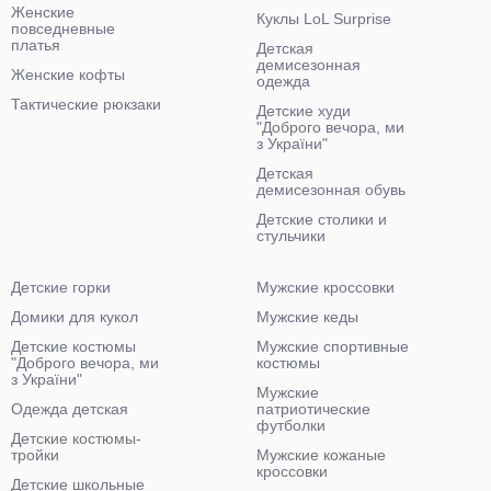
Женские
Куклы LoL Surprise
повседневные
платья
Детская
демисезонная
Женские кофты
одежда
Тактические рюкзаки
Детские худи
"Доброго вечора, ми
з України"
Детская
демисезонная обувь
Детские столики и
стульчики
Детские горки
Мужские кроссовки
Домики для кукол
Мужские кеды
Детские костюмы
Мужские спортивные
"Доброго вечора, ми
костюмы
з України"
Мужские
Одежда детская
патриотические
футболки
Детские костюмы-
тройки
Мужские кожаные
кроссовки
Детские школьные