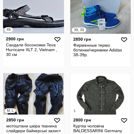
46
38, 39
2900 грн
2850 грн
Сандали босоножки Teva
Фирменные термо
Hurricane XLT 2, Vietnam ,
ботинки/черевики Adidas
30 см
38-39р.
M, L
L
2850 грн
2800 грн
мотоштани шкіра тканина
Куртка чоловіча
слайдери байкерські захист
BALDESSARINI Germany