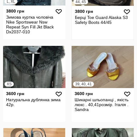
L, XL
44, 45
3800 грн
3800 грн
Зимова куртка чоловіча
Берці Toe Guard Alaska S3
Nike Sportswear Nsw
Safety Boots 44/45
Repeat Syn Fill Jkt Black
Dx2037-010
XS
39, 40, 41
3600 грн
3600 грн
Натуральна дублянка зима
Шикарні шльопанці , якість
42р.
люкс . 40,41розмір. Італія .
Sandra