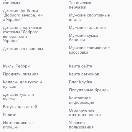
костюмы
Тактические
перчатки
Детские футболки
"Доброго вечора, ми
Мужские спортивные
з України"
штаны
Детские спортивные
Мужские толстовки
костюмы "Доброго
Мужские сумки
вечора, ми з
бананки
України"
Мужские тактические
Детские велосипеды
кроссовки
Куклы Реборн
Карта сайта
Продукты питания
Карта регионов
Коляски для кукол и
Блог Клубка
пупсов
Популярные бренды
Детские куклы и
Контактная
пупсы
информация
Батуты для детей
Ограничение
Ролики
ответственности
Интерактивные
Условия
игрушки
пользования