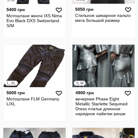
S, M
5050 грн
5400 грн
Стильное шикарное пальто
Мотоштани жіночі IXS Nima
мега большой размер
Evo Black DXS Switzerland
S/M
L, XL
S, M
5000 грн
4900 грн
Мотоштани FLM Germany
вечернее Phase Eight
L/XL
Metallic Starlette Sequined
Dress платье длинное
нарядное пайетки рюши
выпуск