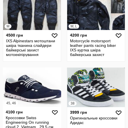
M
M, L
4500 грн
4200 грн
IXS Alpinestars мотоштани
Motorcycle motorsport
шкіра тканина слайдери
leather pants racing biker
байкерські захист
IXS куртка шкіра
мотоекіпірування
байкерська захист
мотоекіпірування
45, 46
38
4100 грн
3999 грн
Кроссовки Swiss
Оригинальные кроссовки
Engineering On running
Адидас
cloud 2, Vietnam , 29,5 см