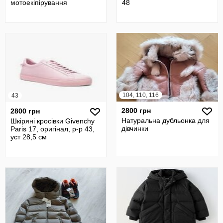
мотоекіпірування
48
104, 110, 116
43
2800 грн
2800 грн
Натуральна дубльонка для
Шкіряні кросівки Givenchy
дівчинки
Paris 17, оригінал, р-р 43,
уст 28,5 см