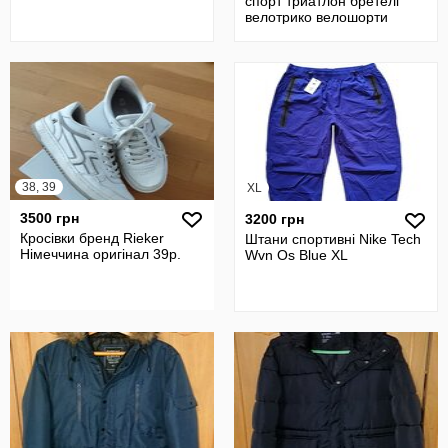
спорт триатлон бретелі
велотрико велошорти
38, 39
XL
3500 грн
3200 грн
Кросівки бренд Rieker
Штани спортивні Nike Tech
Німеччина оригінал 39р.
Wvn Os Blue XL