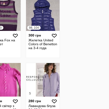
40
98, 104
300 грн
ка Fox на
Жилетка United
ет
Colors of Benetton
на 3-4 года
S
рн
280 грн
 світер з
Лавандова блуза