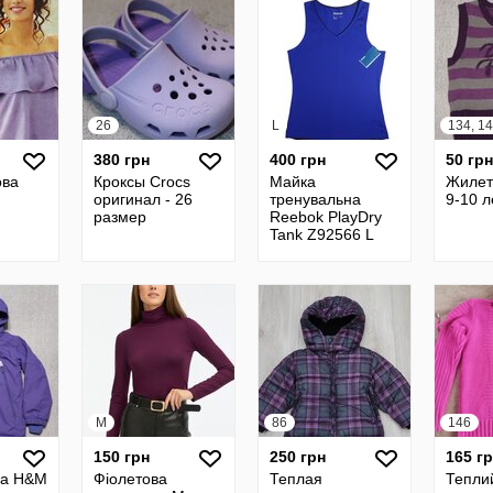
26
L
134, 1
380 грн
400 грн
50 грн
ова
Кроксы Crocs
Майка
Жилет
оригинал - 26
тренувальна
9-10 л
размер
Reebok PlayDry
Tank Z92566 L
M
86
146
150 грн
250 грн
165 г
ка H&M
Фіолетова
Теплая
Теплий