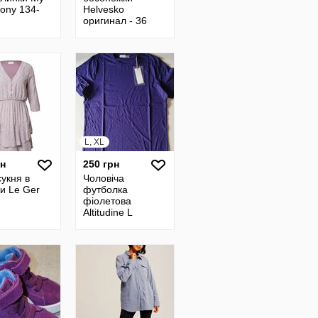
 Pony 134-
Helvesko
оригинал - 36
размер
L, XL
рн
250 грн
сукня в
Чоловіча
ки Le Ger
футболка
фіолетова
Altitudine L