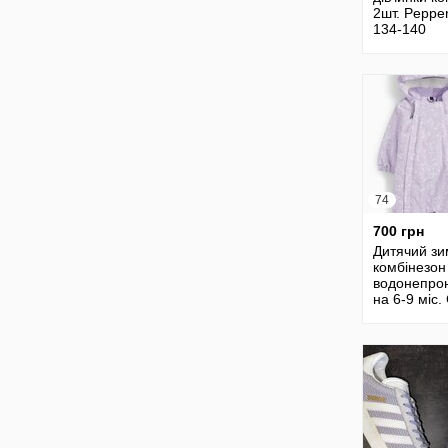
2шт. Pepper
134-140
74
700 грн
Дитячий з
комбінезон
водонепро
на 6-9 міс.