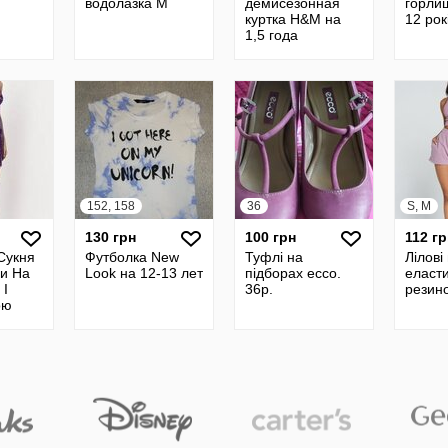
водолазка М
демисезонная
горли
куртка H&M на
12 рок
1,5 года
152, 158
36
S, M
130 грн
100 грн
112 гр
Сукня
Футболка New
Туфлі на
Лілові
и На
Look на 12-13 лет
підборах ecco.
еласти
 І
36р.
резино
ою