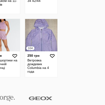
шком на 11-
34 42/44
ів
104
н
250 грн
 шортики на
Ветровка
чній
дождевик
чці
Columbia на 4
года