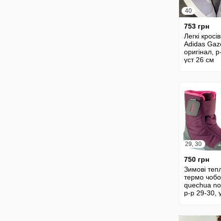
40
753 грн
Легкі кросі
Adidas Gaze
оригінал, р
уст 26 см
29, 30
750 грн
Зимові тепл
термо чобо
quechua no
р-р 29-30, 
18,5 см