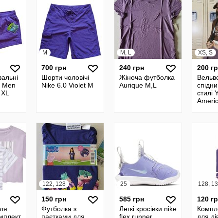
M
M, L
XS, S
700 грн
240 грн
200 г
альні
Шорти чоловічі
Жіноча футболка
Вельв
 Men
Nike 6.0 Violet М
Aurique M,L
спідн
t XL
стилі 
Americ
122, 128
25
128, 13
150 грн
585 грн
120 г
ля
Футболка з
Легкі кросівки nike
Компл
омплект
паєтками для
flex runner,
для ді