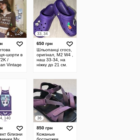
33, 34
рн
650 грн
етова
Шльопанці crocs,
иця-шорти в
оригінал, M2 W4 ,
Y2K /
наш 33-34, на
an Vintage
ніжку до 21 см.
Італія
4, 140
36
рн
850 грн
ект білизни
Кожаные
вчинки My
босоножки