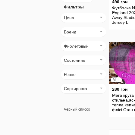
490 грн
Фильтры
Футболка N
England 20
Away Stadi
Цена
Jersey L
Бренд
Фиолетовый
Состояние
Ровно
M, L
Сортировка
280 грн
Мега крута 
стильна,яск
тепла кепк
Черный список
флісі Cтан 
просто іде