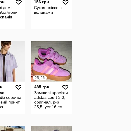
грн
156 грн
і демі
Сукня пліссе з
и/хайтопи
воланами
спанія .
25, 26
рн
485 грн
іча
Замшевіі кросівки
айз сорочка
adidas court 3.0,
овий принт
оригінал, р-р
ns
25,5, уст 16 см