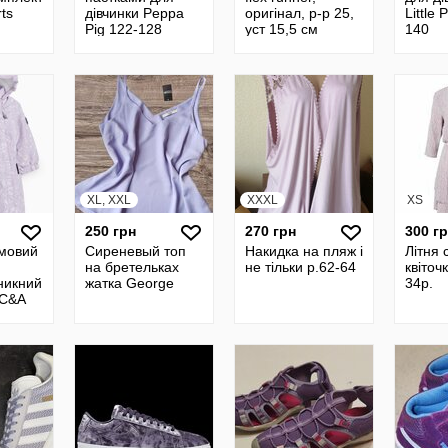
ts
дівчинки Peppa
оригінал, р-р 25,
Little
Pig 122-128
уст 15,5 см
140
XL, XXL
XXXL
XS
250 грн
270 грн
300 г
имовий
Сиреневый топ
Накидка на пляж і
Літня 
на бретельках
не тільки р.62-64
квіточ
никний
жатка George
34р.
 C&A