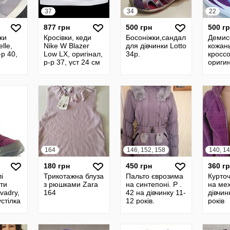
37
34
22
877 грн
500 грн
500 г
вки
Кросівки, кеди
Босоніжки,сандалі
Демис
lle,
Nike W Blazer
для дівчинки Lotto
кожан
-р 40,
Low LX, оригінал,
34р.
кросс
р-р 37, уст 24 см
оригин
разме
164
146, 152, 158
140, 14
180 грн
450 грн
360 г
і
Трикотажна блуза
Пальто єврозима
Курточ
ти
з рюшками Zara
на синтепоні. Р .
на ме
vadry,
164
42 на дівчинку 11-
дівчин
устілка
12 років.
років