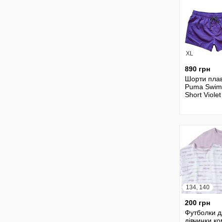
XL
890 грн
Шорти плав
Puma Swim
Short Viole
134, 140
200 грн
Футболки д
дівчинки к