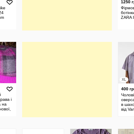
1250 
ike
Фірмов
24
ботінк
um
ZARA І
XL
400 г
і
Чолов
рава і
оверс
а на
в шах
нової,
від Va
альний