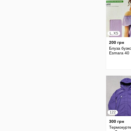
L, XS
200 грн
Блуза бузк
Esmara 40
122
300 грн
Термокурт