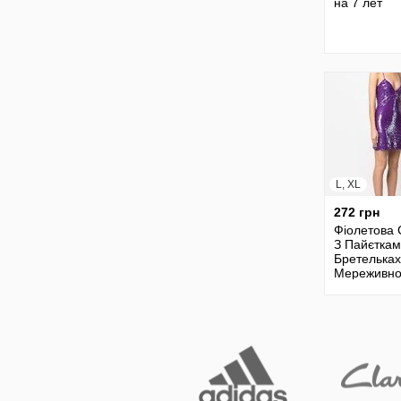
на 7 лет
L, XL
272 грн
Фіолетова 
З Пайєткам
Бретельках
Мереживн
Обробкою