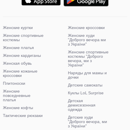
Женские куртки
Женские кроссовки
Женские спортивные
Женские худи
костюмы
"Доброго вечора ми
з України"
Женские платья
Женские спортивные
Женские кардиганы
костюмы "Доброго
вечора, ми з
Женская обувь
України"
Женские кожаные
Наряды для мамы и
кроссовки
дочки
Плитоноски
Детские самокаты
Женские
Куклы LoL Surprise
повседневные
платья
Детская
демисезонная
Женские кофты
одежда
Тактические рюкзаки
Детские худи
"Доброго вечора, ми
з України"