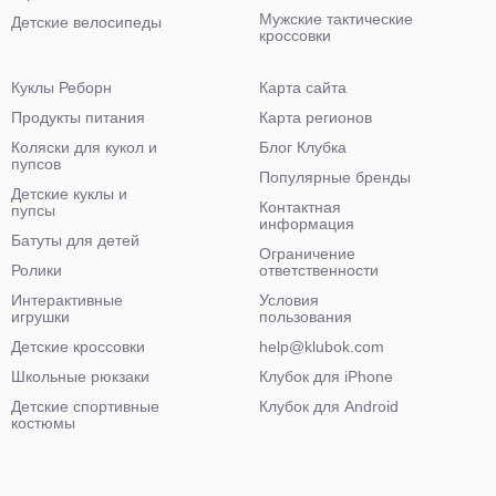
Мужские тактические
Детские велосипеды
кроссовки
Куклы Реборн
Карта сайта
Продукты питания
Карта регионов
Коляски для кукол и
Блог Клубка
пупсов
Популярные бренды
Детские куклы и
Контактная
пупсы
информация
Батуты для детей
Ограничение
Ролики
ответственности
Интерактивные
Условия
игрушки
пользования
Детские кроссовки
help@klubok.com
Школьные рюкзаки
Клубок для iPhone
Детские спортивные
Клубок для Android
костюмы