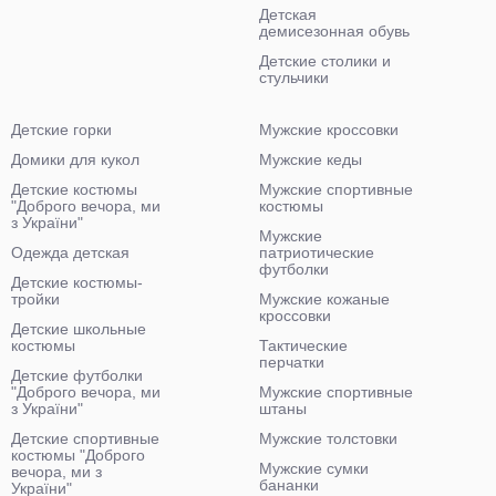
Детская
демисезонная обувь
Детские столики и
стульчики
Детские горки
Мужские кроссовки
Домики для кукол
Мужские кеды
Детские костюмы
Мужские спортивные
"Доброго вечора, ми
костюмы
з України"
Мужские
Одежда детская
патриотические
футболки
Детские костюмы-
тройки
Мужские кожаные
кроссовки
Детские школьные
костюмы
Тактические
перчатки
Детские футболки
"Доброго вечора, ми
Мужские спортивные
з України"
штаны
Детские спортивные
Мужские толстовки
костюмы "Доброго
Мужские сумки
вечора, ми з
бананки
України"