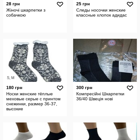
28 грн
25 грн
Жіночі шкарпетки з
Следы носочки женские
собачкою
классные хлопок адидас
S, M
180 грн
300 грн
Носки женские тёплые
Компресійні Шкарпетки
меховые серые с принтом
36/40 Швеція нові
снежинки, размер 36-37,
высокие