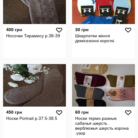
400 грн
30 грн
Носочки Тирамису р.38-39
Шкарпетки жіночі
демісезонні короткі.
450 грн
60 грн
Носки Portrait р.37.5-38.5
Носки термо.разные
сабачья шерсть .
верблюжья шерсть корона
.узор