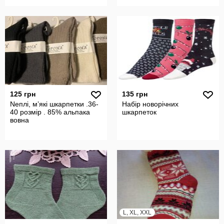
125 грн
135 грн
Nеплі, мʼякі шкарпетки .36-
Набір новорічних
40 розмір . 85% альпака
шкарпеток
вовна
L, XL, XXL