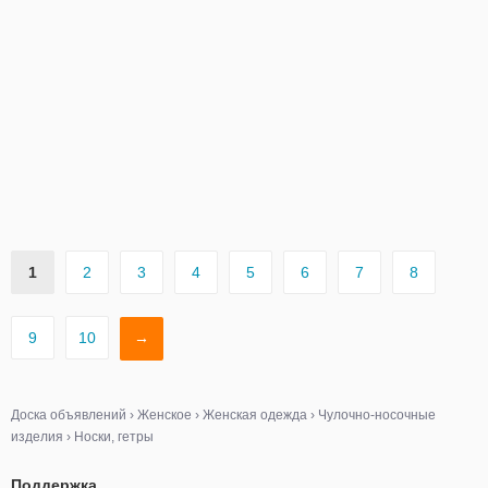
1
2
3
4
5
6
7
8
9
10
→
Доска объявлений
›
Женское
›
Женская одежда
›
Чулочно-носочные
изделия
›
Носки, гетры
Поддержка