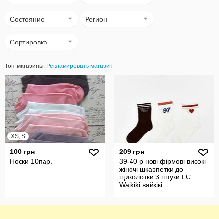
Состояние
Регион
Сортировка
Топ-магазины.
Рекламировать магазин
XS, S
100 грн
209 грн
Носки 10пар.
39-40 р нові фірмові високі
жіночі шкарпетки до
щиколотки 3 штуки LC
Waikiki вайкікі