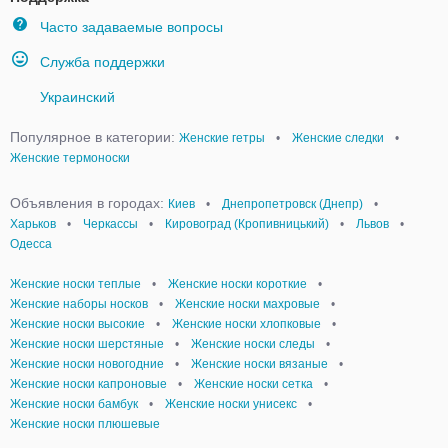
Часто задаваемые вопросы
Служба поддержки
Украинский
Популярное в категории:
Женские гетры
•
Женские следки
•
Женские термоноски
Объявления в городах:
Киев
•
Днепропетровск (Днепр)
•
Харьков
•
Черкассы
•
Кировоград (Кропивницький)
•
Львов
•
Одесса
Женские носки теплые
•
Женские носки короткие
•
Женские наборы носков
•
Женские носки махровые
•
Женские носки высокие
•
Женские носки хлопковые
•
Женские носки шерстяные
•
Женские носки следы
•
Женские носки новогодние
•
Женские носки вязаные
•
Женские носки капроновые
•
Женские носки сетка
•
Женские носки бамбук
•
Женские носки унисекс
•
Женские носки плюшевые