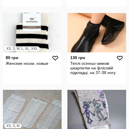
XS, S, M, L, XL, XXL
80 грн
130 грн
Женские носки, новые
Теплі осінньо-зимові
шкарпетки на флісовій
підкладці, на 37-38 ногу.
XS, S, M