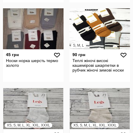
S, M, L
45 грн
90 грн
Носки норка шерсть термо
Теплі жіночі високі
золото
кашемірові шкарпетки в
рубчик жіночі зимові носки
XS, S, M, L, XL, XXL, XXXL
XS, S, M, L, XL, XXL, XXXL