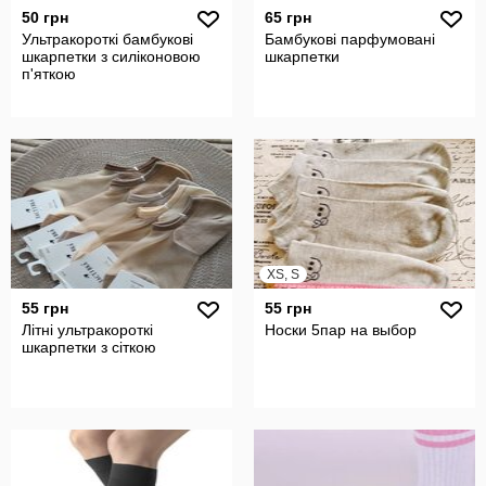
50 грн
65 грн
Ультракороткі бамбукові
Бамбукові парфумовані
шкарпетки з силіконовою
шкарпетки
п'яткою
XS, S
55 грн
55 грн
Літні ультракороткі
Носки 5пар на выбор
шкарпетки з сіткою