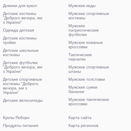
Домики для кукол
Мужские кеды
Детские костюмы
Мужские спортивные
"Доброго вечора, ми
костюмы
з України"
Мужские
Одежда детская
патриотические
футболки
Детские костюмы-
тройки
Мужские кожаные
кроссовки
Детские школьные
костюмы
Тактические
перчатки
Детские футболки
"Доброго вечора, ми
Мужские спортивные
з України"
штаны
Детские спортивные
Мужские толстовки
костюмы "Доброго
Мужские сумки
вечора, ми з
бананки
України"
Мужские тактические
Детские велосипеды
кроссовки
Куклы Реборн
Карта сайта
Продукты питания
Карта регионов