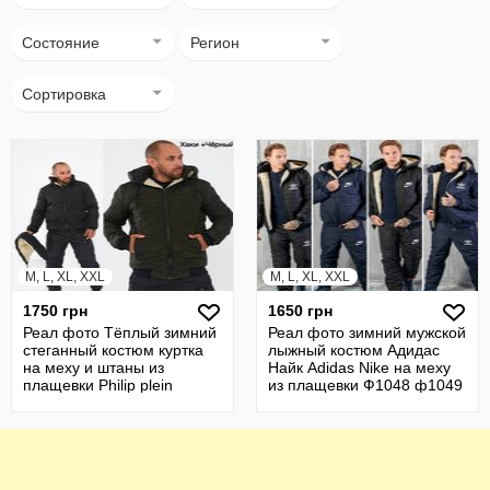
Состояние
Регион
Сортировка
M, L, XL, XXL
M, L, XL, XXL
1750 грн
1650 грн
Реал фото Тёплый зимний
Реал фото зимний мужской
стеганный костюм куртка
лыжный костюм Адидас
на меху и штаны из
Найк Adidas Nike на меху
плащевки Philip plein
из плащевки Ф1048 ф1049
ф2054