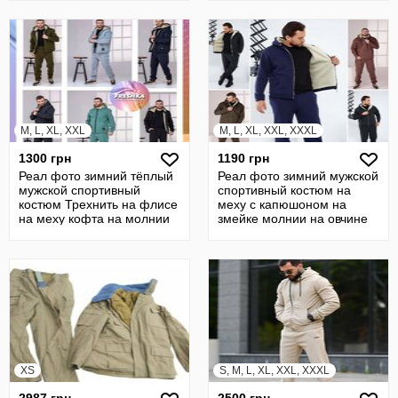
M, L, XL, XXL
M, L, XL, XXL, XXXL
1300 грн
1190 грн
Реал фото зимний тёплый
Реал фото зимний мужской
мужской спортивный
спортивный костюм на
костюм Трехнить на флисе
меху с капюшоном на
на меху кофта на молнии
змейке молнии на овчине
ф5206
ф043
XS
S, M, L, XL, XXL, XXXL