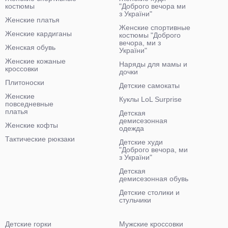
костюмы
"Доброго вечора ми
з України"
Женские платья
Женские спортивные
Женские кардиганы
костюмы "Доброго
вечора, ми з
Женская обувь
України"
Женские кожаные
Наряды для мамы и
кроссовки
дочки
Плитоноски
Детские самокаты
Женские
Куклы LoL Surprise
повседневные
платья
Детская
демисезонная
Женские кофты
одежда
Тактические рюкзаки
Детские худи
"Доброго вечора, ми
з України"
Детская
демисезонная обувь
Детские столики и
стульчики
Детские горки
Мужские кроссовки