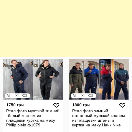
M, L, XL, XXL
M, L, XL, XXL
1750 грн
1800 грн
Реал фото мужской зимний
Реал фото зимний
тёплый костюм из
стеганный мужской костюм
плащевки куртка на меху
из плащевки штаны и
Philip plein ф1079
куртка на меху Найк Nike
ф2022