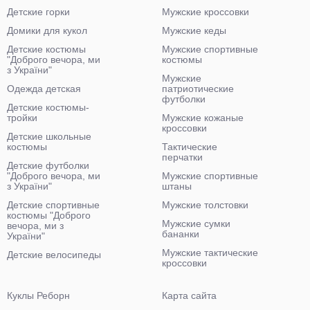
Детские горки
Мужские кроссовки
Домики для кукол
Мужские кеды
Детские костюмы
Мужские спортивные
"Доброго вечора, ми
костюмы
з України"
Мужские
Одежда детская
патриотические
футболки
Детские костюмы-
тройки
Мужские кожаные
кроссовки
Детские школьные
костюмы
Тактические
перчатки
Детские футболки
"Доброго вечора, ми
Мужские спортивные
з України"
штаны
Детские спортивные
Мужские толстовки
костюмы "Доброго
Мужские сумки
вечора, ми з
бананки
України"
Мужские тактические
Детские велосипеды
кроссовки
Куклы Реборн
Карта сайта