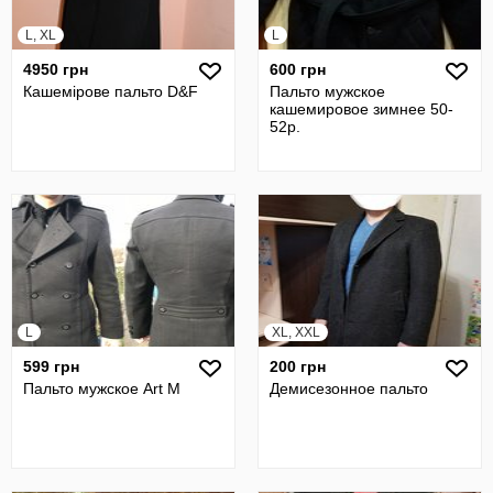
L, XL
L
4950 грн
600 грн
Кашемірове пальто D&F
Пальто мужское
кашемировое зимнее 50-
52р.
L
XL, XXL
599 грн
200 грн
Пальто мужское Art M
Демисезонное пальто