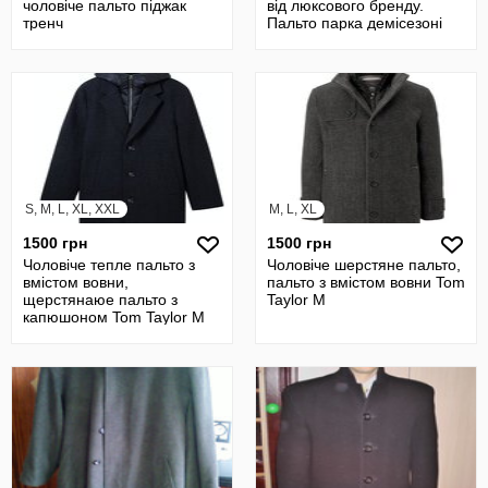
чоловіче пальто піджак
від люксового бренду.
тренч
Пальто парка демісезоні
S, M, L, XL, XXL
M, L, XL
1500 грн
1500 грн
Чоловіче тепле пальто з
Чоловіче шерстяне пальто,
вмістом вовни,
пальто з вмістом вовни Tom
щерстянаюе пальто з
Taylor M
капюшоном Tom Taylor M