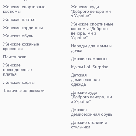
Женские спортивные
Женские худи
костюмы
"Доброго вечора ми
з України"
Женские платья
Женские спортивные
Женские кардиганы
костюмы "Доброго
вечора, ми з
Женская обувь
України"
Женские кожаные
Наряды для мамы и
кроссовки
дочки
Плитоноски
Детские самокаты
Женские
Куклы LoL Surprise
повседневные
платья
Детская
демисезонная
Женские кофты
одежда
Тактические рюкзаки
Детские худи
"Доброго вечора, ми
з України"
Детская
демисезонная обувь
Детские столики и
стульчики