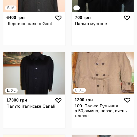
S, M
L
6400 грн
700 грн
Шерстяне пальто Gant
Пальто мужское
L, XL
L, XL
1200 грн
17300 грн
100. Пальто Румыния
Пальто італійське Canali
р.50,овчина, новое, очень
теплое.