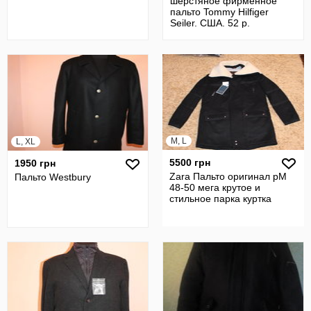
шерстяное фирменное
пальто Tommy Hilfiger
Seiler. США. 52 р.
M, L
L, XL
5500 грн
1950 грн
Zara Пальто оригинал рM
Пальто Westbury
48-50 мега крутое и
стильное парка куртка