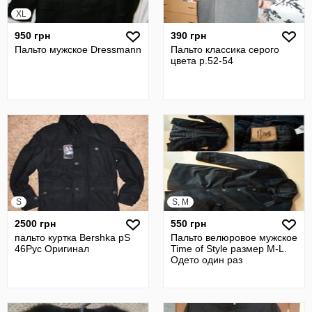
XL
950 грн
390 грн
Пальто мужское Dressmann
Пальто классика серого
цвета р.52-54
S
S, M
2500 грн
550 грн
пальто куртка Bershka рS
Пальто велюровое мужское
46Рус Оригинал
Time of Style размер M-L.
Одето один раз