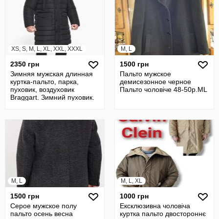
XS, S, M, L, XL, XXL, XXXL
M, L
2350 грн
1500 грн
Зимняя мужская длинная
Пальто мужское
куртка-пальто, парка,
демисезонное черное
пуховик, воздуховик
Пальто чоловіче 48-50р.МL
Braggart. Зимний пуховик.
Пальто
M, L
M, L, XL
1500 грн
1000 грн
Серое мужское полу
Ексклюзивна чоловіча
пальто осень весна
куртка пальто двостороннє