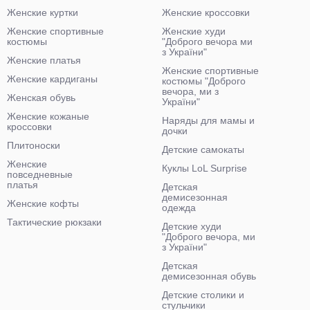
Женские куртки
Женские кроссовки
Женские спортивные
Женские худи
костюмы
"Доброго вечора ми
з України"
Женские платья
Женские спортивные
Женские кардиганы
костюмы "Доброго
вечора, ми з
Женская обувь
України"
Женские кожаные
Наряды для мамы и
кроссовки
дочки
Плитоноски
Детские самокаты
Женские
Куклы LoL Surprise
повседневные
платья
Детская
демисезонная
Женские кофты
одежда
Тактические рюкзаки
Детские худи
"Доброго вечора, ми
з України"
Детская
демисезонная обувь
Детские столики и
стульчики