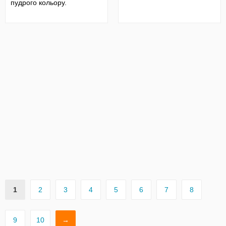
пудрого кольору.
1
2
3
4
5
6
7
8
9
10
→