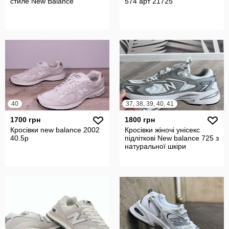
стиле New Balance
574 арт 21725
40
37, 38, 39, 40, 41
1700 грн
1800 грн
Кросівки new balance 2002
Кросівки жіночі унісекс
40.5р
підліткові New balance 725 з
натуральної шкіри