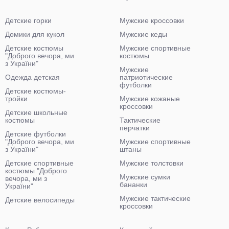
Детские горки
Мужские кроссовки
Домики для кукол
Мужские кеды
Детские костюмы
Мужские спортивные
"Доброго вечора, ми
костюмы
з України"
Мужские
Одежда детская
патриотические
футболки
Детские костюмы-
тройки
Мужские кожаные
кроссовки
Детские школьные
костюмы
Тактические
перчатки
Детские футболки
"Доброго вечора, ми
Мужские спортивные
з України"
штаны
Детские спортивные
Мужские толстовки
костюмы "Доброго
Мужские сумки
вечора, ми з
бананки
України"
Мужские тактические
Детские велосипеды
кроссовки