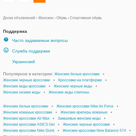
Доска объявлений
›
Женское
›
Обувь
›
Спортивная обувь
Поддержка
Часто задаваемые вопросы
Служба поддержки
Украинский
Популярное в категории:
Женские белые кроссовки
•
Женские черные кроссовки
•
Кроссовки на платформе
•
Женские кеды кроссовки
•
Женские черные кеды
•
Женские низкие кеды
•
Женские кеды слипоны
Женские белые кроссовки
•
Женские кроссовки Nike Air Force
•
Женские кожаные кроссовки
•
Женские криперы кожаные
•
Женские кроссовки Air Max
•
Замшевые женские кеды
•
Женские кроссовки ASICS Gel
•
Женские черные кроссовки
•
Женские кроссовки Nike Dunk
•
Женские кроссовки New Balance 574
•