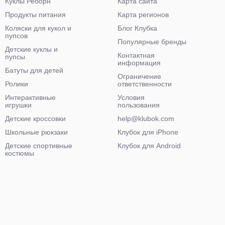
Куклы Реборн
Карта сайта
Продукты питания
Карта регионов
Коляски для кукол и
Блог Клубка
пупсов
Популярные бренды
Детские куклы и
Контактная
пупсы
информация
Батуты для детей
Ограничение
Ролики
ответственности
Интерактивные
Условия
игрушки
пользования
Детские кроссовки
help@klubok.com
Школьные рюкзаки
Клубок для iPhone
Детские спортивные
Клубок для Android
костюмы