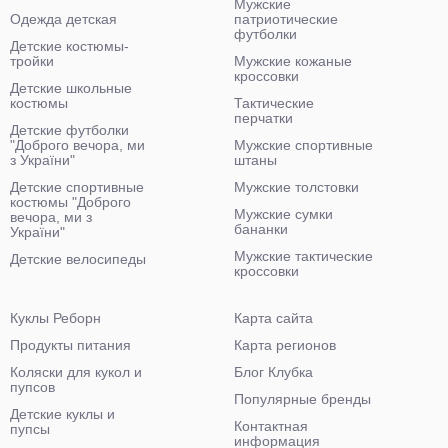
Мужские
Одежда детская
патриотические
футболки
Детские костюмы-
тройки
Мужские кожаные
кроссовки
Детские школьные
костюмы
Тактические
перчатки
Детские футболки
"Доброго вечора, ми
Мужские спортивные
з України"
штаны
Детские спортивные
Мужские толстовки
костюмы "Доброго
Мужские сумки
вечора, ми з
бананки
України"
Мужские тактические
Детские велосипеды
кроссовки
Куклы Реборн
Карта сайта
Продукты питания
Карта регионов
Коляски для кукол и
Блог Клубка
пупсов
Популярные бренды
Детские куклы и
Контактная
пупсы
информация