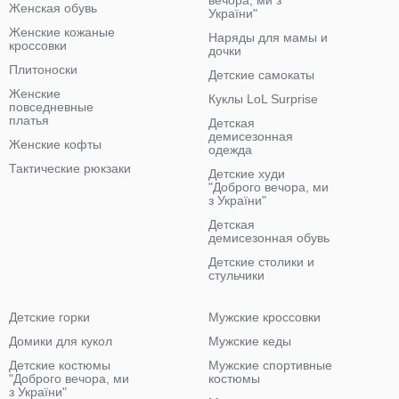
вечора, ми з
Женская обувь
України"
Женские кожаные
Наряды для мамы и
кроссовки
дочки
Плитоноски
Детские самокаты
Женские
Куклы LoL Surprise
повседневные
платья
Детская
демисезонная
Женские кофты
одежда
Тактические рюкзаки
Детские худи
"Доброго вечора, ми
з України"
Детская
демисезонная обувь
Детские столики и
стульчики
Детские горки
Мужские кроссовки
Домики для кукол
Мужские кеды
Детские костюмы
Мужские спортивные
"Доброго вечора, ми
костюмы
з України"