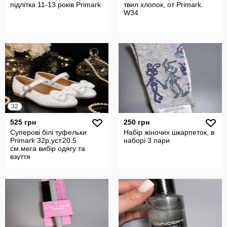
підлітка 11-13 років Primark
твил хлопок, от Primark.
W34
32
525 грн
250 грн
Суперові білі туфельки
Набір жіночих шкарпеток, в
Primark 32р,уст.20.5
наборі 3 пари
см.мега вибір одягу та
взуття