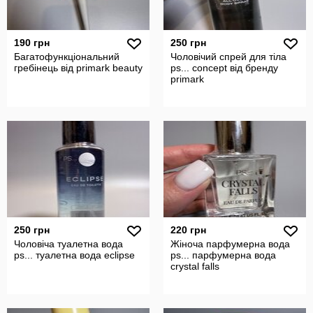
190 грн
250 грн
Багатофункціональний
Чоловічий спрей для тіла
гребінець від primark beauty
ps... concept від бренду
primark
250 грн
220 грн
Чоловіча туалетна вода
Жіноча парфумерна вода
ps... туалетна вода eclipse
ps... парфумерна вода
crystal falls