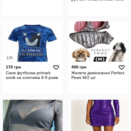
128
170 грн
400 грн
Синя футболка primark
Жилети демісезонні Perfect
sonik на хлопчика 8-9 років
Pews M/2 шт