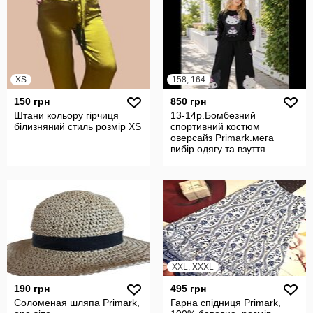
XS
158, 164
150 грн
850 грн
Штани кольору гірчиця
13-14р.Бомбезний
білизняний стиль розмір XS
спортивний костюм
оверсайз Primark.мега
вибір одягу та взуття
XXL, XXXL
190 грн
495 грн
Соломеная шляпа Primark,
Гарна спідниця Primark,