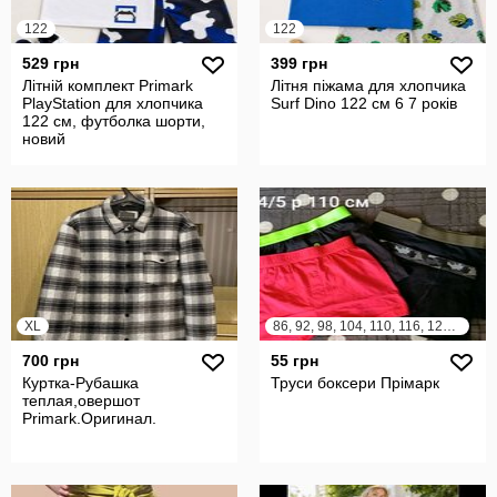
122
122
529 грн
399 грн
Літній комплект Primark
Літня піжама для хлопчика
PlayStation для хлопчика
Surf Dino 122 см 6 7 років
122 см, футболка шорти,
новий
XL
86, 92, 98, 104, 110, 116, 122, 128, 134, 140, 146, 152, 158, 164
700 грн
55 грн
Куртка-Рубашка
Труси боксери Прімарк
теплая,овершот
Primark.Оригинал.