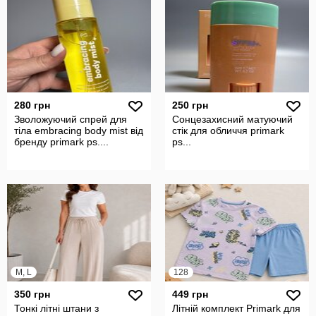
280 грн
250 грн
Зволожуючий спрей для
Сонцезахисний матуючий
тіла embracing body mist від
стік для обличчя primark
бренду primark ps....
ps...
M, L
128
350 грн
449 грн
Тонкі літні штани з
Літній комплект Primark для