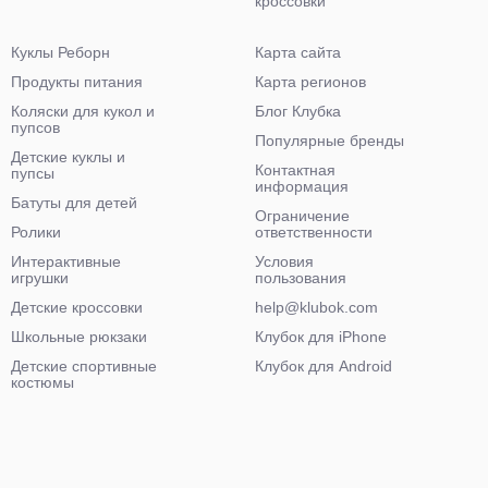
кроссовки
Куклы Реборн
Карта сайта
Продукты питания
Карта регионов
Коляски для кукол и
Блог Клубка
пупсов
Популярные бренды
Детские куклы и
Контактная
пупсы
информация
Батуты для детей
Ограничение
Ролики
ответственности
Интерактивные
Условия
игрушки
пользования
Детские кроссовки
help@klubok.com
Школьные рюкзаки
Клубок для iPhone
Детские спортивные
Клубок для Android
костюмы