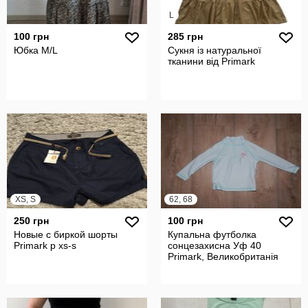
L
100 грн
285 грн
Юбка M/L
Сукня із натуральної
тканини від Primark
XS, S
62, 68
250 грн
100 грн
Новые с биркой шорты
Купальна футболка
Primark р xs-s
сонцезахисна Уф 40
Primark, Великобританія