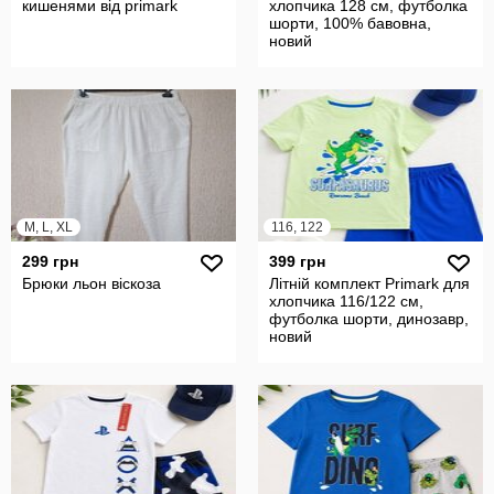
кишенями від primark
хлопчика 128 см, футболка
шорти, 100% бавовна,
новий
M, L, XL
116, 122
299 грн
399 грн
Брюки льон віскоза
Літній комплект Primark для
хлопчика 116/122 см,
футболка шорти, динозавр,
новий