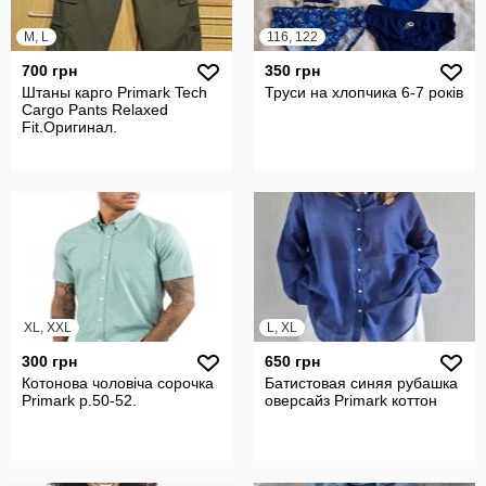
M, L
116, 122
700 грн
350 грн
Штаны карго Primark Tech
Труси на хлопчика 6-7 років
Cargo Pants Relaxed
Fit.Оригинал.
XL, XXL
L, XL
300 грн
650 грн
Котонова чоловіча сорочка
Батистовая синяя рубашка
Primark р.50-52.
оверсайз Primark коттон