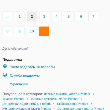
←
1
2
3
4
5
6
7
8
9
10
→
Доска объявлений
Поддержка
Часто задаваемые вопросы
Служба поддержки
Украинский
Популярное в категории:
Детские пижамы, халаты Primark
•
Трусики Primark
•
Женские футболки, майки Primark
•
Детские футболки и майки Primark
•
Бюстгальтеры Primark
•
Женские рубашки и блузки Primark
•
Детские свитера и кофты Primark