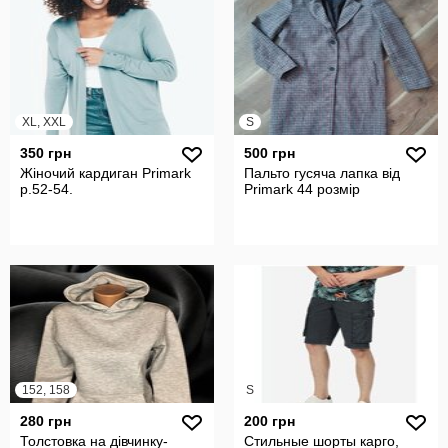
XL, XXL
S
350 грн
500 грн
Жіночий кардиган Primark
Пальто гусяча лапка від
р.52-54.
Primark 44 розмір
152, 158
S
280 грн
200 грн
Толстовка на дівчинку-
Стильные шорты карго,