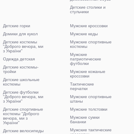
Детские столики и
стульчики
Детские горки
Мужские кроссовки
Домики для кукол
Мужские кеды
Детские костюмы
Мужские спортивные
"Доброго вечора, ми
костюмы
з України"
Мужские
Одежда детская
патриотические
футболки
Детские костюмы-
тройки
Мужские кожаные
кроссовки
Детские школьные
костюмы
Тактические
перчатки
Детские футболки
"Доброго вечора, ми
Мужские спортивные
з України"
штаны
Детские спортивные
Мужские толстовки
костюмы "Доброго
Мужские сумки
вечора, ми з
бананки
України"
Мужские тактические
Детские велосипеды