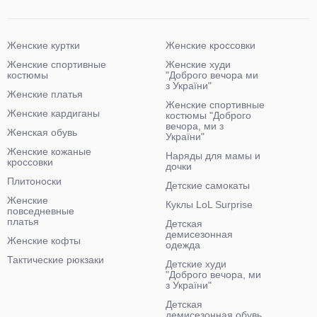
Женские куртки
Женские кроссовки
Женские спортивные
Женские худи
костюмы
"Доброго вечора ми
з України"
Женские платья
Женские спортивные
Женские кардиганы
костюмы "Доброго
вечора, ми з
Женская обувь
України"
Женские кожаные
Наряды для мамы и
кроссовки
дочки
Плитоноски
Детские самокаты
Женские
Куклы LoL Surprise
повседневные
платья
Детская
демисезонная
Женские кофты
одежда
Тактические рюкзаки
Детские худи
"Доброго вечора, ми
з України"
Детская
демисезонная обувь