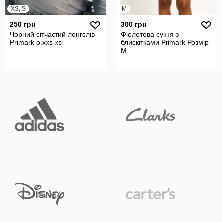
XS, S
M
250 грн
300 грн
Чорний сітчастий лонгслів
Фіолетова сукня з
Primark о.xxs-xs
блискітками Primark Розмір
М