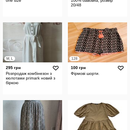
one size
100% бавовна, розмір
20/48
M, L
128
295 грн
100 грн
Розпродаж комбінезон з
Фірмові шорти.
кюлотами primark новий з
біркою