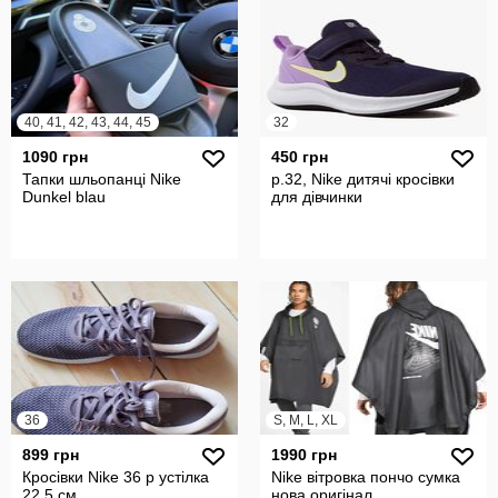
40, 41, 42, 43, 44, 45
32
1090 грн
450 грн
Тапки шльопанці Nike
р.32, Nike дитячі кросівки
Dunkel blau
для дівчинки
36
S, M, L, XL
899 грн
1990 грн
Кросівки Nike 36 р устілка
Nike вітровка пончо сумка
22,5 см
нова оригінал