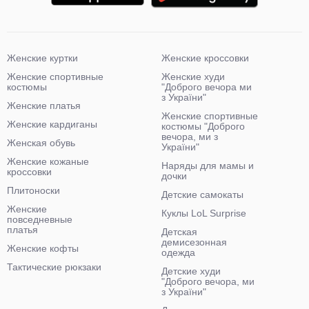
Женские куртки
Женские кроссовки
Женские спортивные
Женские худи
костюмы
"Доброго вечора ми
з України"
Женские платья
Женские спортивные
Женские кардиганы
костюмы "Доброго
вечора, ми з
Женская обувь
України"
Женские кожаные
Наряды для мамы и
кроссовки
дочки
Плитоноски
Детские самокаты
Женские
Куклы LoL Surprise
повседневные
платья
Детская
демисезонная
Женские кофты
одежда
Тактические рюкзаки
Детские худи
"Доброго вечора, ми
з України"