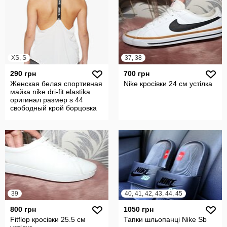
XS, S
37, 38
290 грн
700 грн
Женская белая спортивная
Nike кросівки 24 см устілка
майка nike dri-fit elastika
оригинал размер s 44
свободный крой борцовка
39
40, 41, 42, 43, 44, 45
800 грн
1050 грн
Fitflop кросівки 25.5 см
Тапки шльопанці Nike Sb