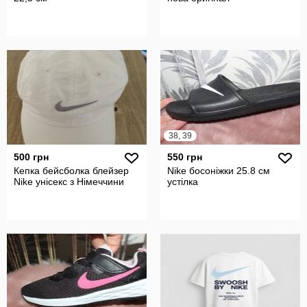
38, 39
500 грн
550 грн
Кепка бейсболка блейзер
Nike босоніжки 25.8 см
Nike унісекс з Німеччини
устілка