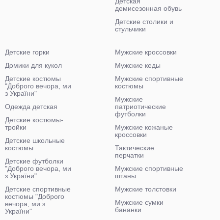
Детская
демисезонная обувь
Детские столики и
стульчики
Детские горки
Мужские кроссовки
Домики для кукол
Мужские кеды
Детские костюмы
Мужские спортивные
"Доброго вечора, ми
костюмы
з України"
Мужские
Одежда детская
патриотические
футболки
Детские костюмы-
тройки
Мужские кожаные
кроссовки
Детские школьные
костюмы
Тактические
перчатки
Детские футболки
"Доброго вечора, ми
Мужские спортивные
з України"
штаны
Детские спортивные
Мужские толстовки
костюмы "Доброго
Мужские сумки
вечора, ми з
бананки
України"