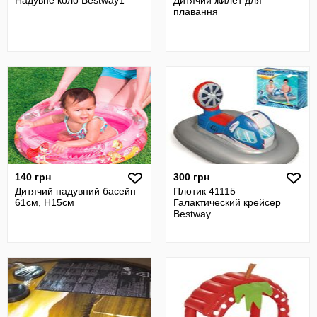
Надувне коло Bestway1
Дитячий жилет для
плавання
140 грн
300 грн
Дитячий надувний басейн
Плотик 41115
61см, H15см
Галактический крейсер
Bestway