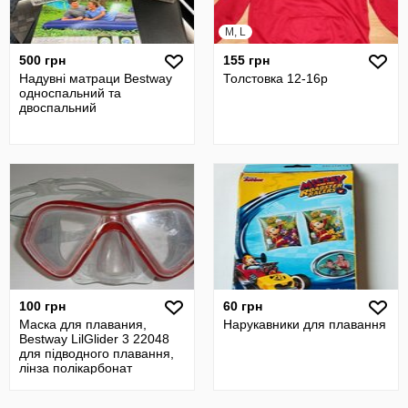
M, L
500 грн
155 грн
Надувні матраци Bestway
Толстовка 12-16р
односпальний та
двоспальний
100 грн
60 грн
Маска для плавания,
Нарукавники для плавання
Bestway LilGlider 3 22048
для підводного плавання,
лінза полікарбонат