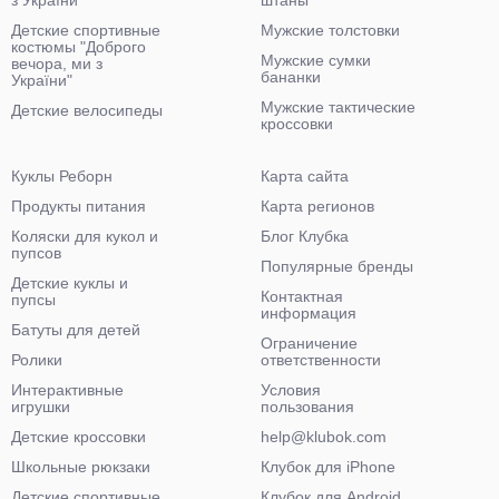
з України"
штаны
Детские спортивные
Мужские толстовки
костюмы "Доброго
Мужские сумки
вечора, ми з
бананки
України"
Мужские тактические
Детские велосипеды
кроссовки
Куклы Реборн
Карта сайта
Продукты питания
Карта регионов
Коляски для кукол и
Блог Клубка
пупсов
Популярные бренды
Детские куклы и
Контактная
пупсы
информация
Батуты для детей
Ограничение
Ролики
ответственности
Интерактивные
Условия
игрушки
пользования
Детские кроссовки
help@klubok.com
Школьные рюкзаки
Клубок для iPhone
Детские спортивные
Клубок для Android