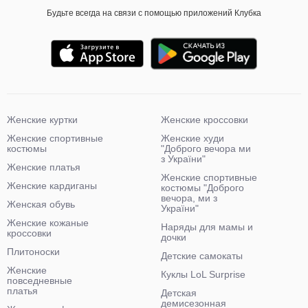
Будьте всегда на связи с помощью приложений Клубка
Женские куртки
Женские кроссовки
Женские спортивные
Женские худи
костюмы
"Доброго вечора ми
з України"
Женские платья
Женские спортивные
Женские кардиганы
костюмы "Доброго
вечора, ми з
Женская обувь
України"
Женские кожаные
Наряды для мамы и
кроссовки
дочки
Плитоноски
Детские самокаты
Женские
Куклы LoL Surprise
повседневные
платья
Детская
демисезонная