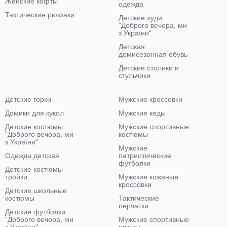
Женские кофты
одежда
Тактические рюкзаки
Детские худи
"Доброго вечора, ми
з України"
Детская
демисезонная обувь
Детские столики и
стульчики
Детские горки
Мужские кроссовки
Домики для кукол
Мужские кеды
Детские костюмы
Мужские спортивные
"Доброго вечора, ми
костюмы
з України"
Мужские
Одежда детская
патриотические
футболки
Детские костюмы-
тройки
Мужские кожаные
кроссовки
Детские школьные
костюмы
Тактические
перчатки
Детские футболки
"Доброго вечора, ми
Мужские спортивные