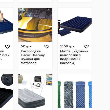
сос
насосом 220V
52 грн
1150 грн
ний
Распродажа
Матрац надувний
 intex
Насос Bestway
велюровий з
65
ножной для
подушками і
матросов
насосом,
152Х203Х25 см
INTEX