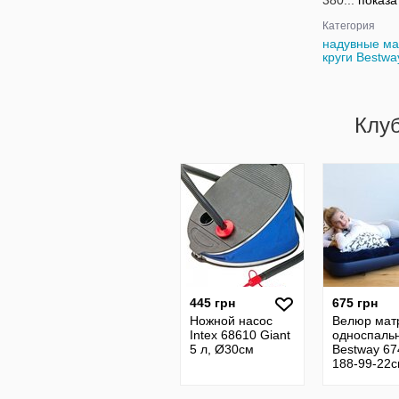
380...
показа
Категория
надувные ма
круги Bestwa
Клу
445 грн
675 грн
Ножной насос
Велюр мат
Intex 68610 Giant
односпаль
5 л, Ø30см
Bestway 67
188-99-22
электричес
насос