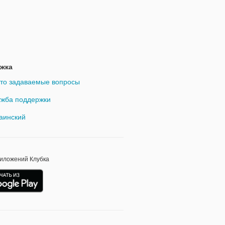
жка
то задаваемые вопросы
жба поддержки
аинский
риложений Клубка