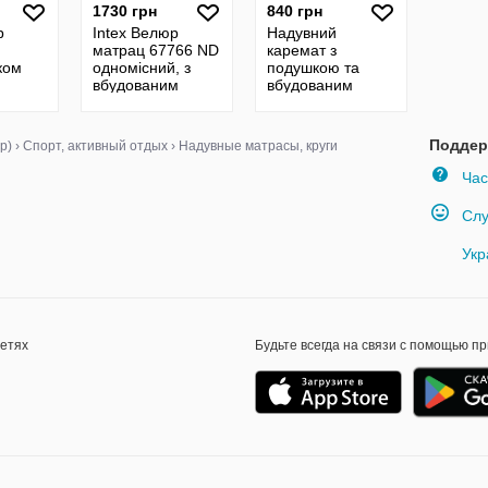
1730 грн
840 грн
р
Intex Велюр
Надувний
матрац 67766 ND
каремат з
ком
одномісний, з
подушкою та
вбудованим
вбудованим
м, із
насосом 220V,
насосом,
м
розмір
225х70см,
0 V,
191х99х33см
Зелений /
Поддер
р)
›
Спорт, активный отдых
›
Надувные матрасы, круги
й
Туристичний
каремат /
Час
Надувни
Слу
Укр
сетях
Будьте всегда на связи с помощью п