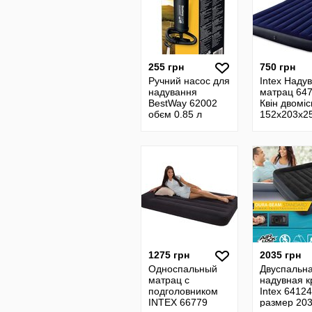
255 грн
750 грн
Ручний насос для
Intex Наду
надування
матрац 64
BestWay 62002
Квін двоміс
обєм 0.85 л
152х203х25
подушки, з
ручним на
1275 грн
2035 грн
Односпальный
Двуспальн
матрац с
надувная к
подголовником
Intex 64124
INTEX 66779
размер 203