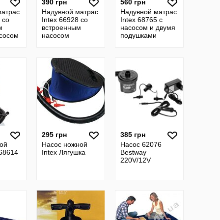
390 грн
560 грн
матрас
Надувной матрас
Надувной матрас
 со
Intex 66928 со
Intex 68765 с
м
встроенным
насосом и двумя
сосом
насосом
подушками
295 грн
385 грн
ой
Насос ножной
Насос 62076
 68614
Intex Лягушка
Bestway
220V/12V