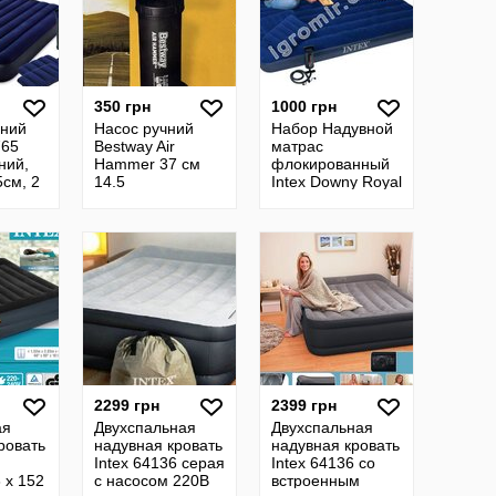
350 грн
1000 грн
вний
Насос ручний
Набор Надувной
765
Bestway Air
матрас
ний,
Hammer 37 см
флокированный
см, 2
14.5
Intex Downy Royal
68765 203 152 22
сосом
см ручной насос
и 2 подушки
2299 грн
2399 грн
ая
Двухспальная
Двухспальная
ровать
надувная кровать
надувная кровать
Intex 64136 серая
Intex 64136 со
 х 152
с насосом 220В
встроенным