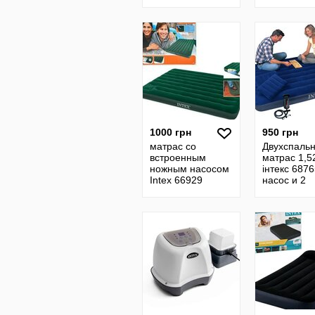
99Х191Х30 См.
х 42 см на
Встроенный
220В
Насос 220V
1000 грн
950 грн
матрас со
Двухспаль
встроенным
матрас 1,52
ножным насосом
інтекс 687
Intex 66929
насос и 2
подушки