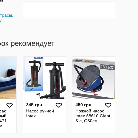
ть
трасы,
y
бок рекомендует
345 грн
450 грн
рас
Насос ручной
Ножной насос
ный
Intex
Intex 68610 Giant
471
5 л, Ø30см
см
кий