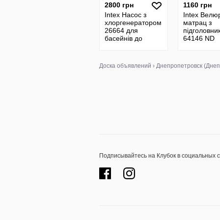
2800 грн
1160 грн
Intex Насос з
Intex Велю
хлоргенератором
матрац з
26664 для
підголовни
басейнів до
64146 ND
17413 л
99х191х25с
вбудовани
насосом 22
Доска объявлений
›
Днепропетровск (Днеп
одномісни
Подписывайтесь на Клубок в социальных 