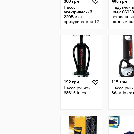
360 грн
400 грн
Насос
Надувной 
электрический
Intex 66950
220В и от
встроенны
прикуривателя 12
ножным на
V, Intex Интекс
66632
192 грн
115 грн
Насос ручной
Насос ручн
68615 Intex
36см Intex