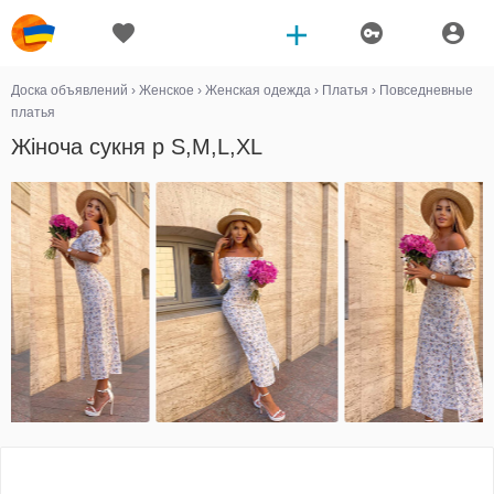
Доска объявлений
›
Женское
›
Женская одежда
›
Платья
›
Повседневные
платья
Жіноча сукня р S,M,L,XL