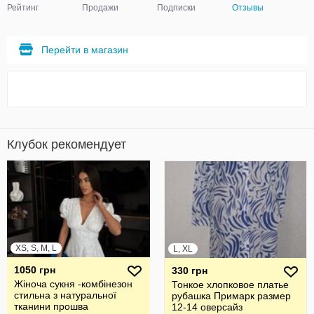
Рейтинг
Продажи
Подписки
Отзывы
Перейти в магазин
Клубок рекомендует
XS, S, M, L
L, XL
1050 грн
330 грн
Жіноча сукня -комбінезон
Тонкое хлопковое платье
стильна з натуральної
рубашка Примарк размер
тканини прошва
12-14 оверсайз