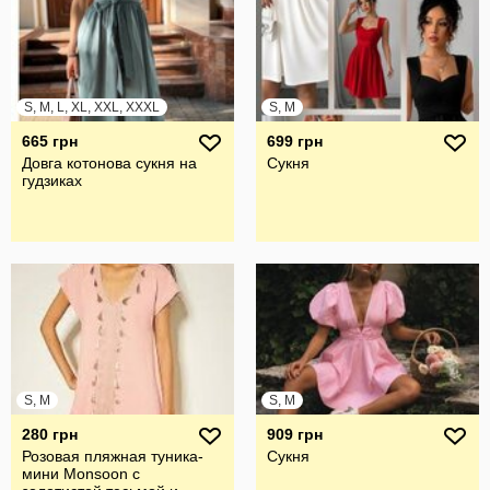
S, M, L, XL, XXL, XXXL
S, M
665 грн
699 грн
Довга котонова сукня на
Сукня
гудзиках
S, M
S, M
280 грн
909 грн
Розовая пляжная туника-
Сукня
мини Monsoon с