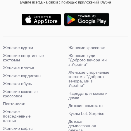
Будьте всегда на связи с помощью приложений Клубка
Женские куртки
Женские кроссовки
Женские спортивные
Женские худи
костюмы
"Доброго вечора ми
з України"
Женские платья
Женские спортивные
Женские кардиганы
костюмы "Доброго
вечора, ми з
Женская обувь
України"
Женские кожаные
Наряды для мамы и
кроссовки
дочки
Плитоноски
Детские самокаты
Женские
Куклы LoL Surprise
повседневные
платья
Детская
демисезонная
Женские кофты
одежда