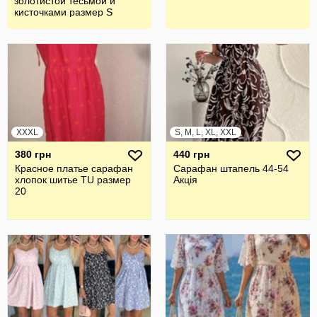
золотистой тесьмой и
кисточками размер S
XXXL
S, M, L, XL, XXL
380 грн
440 грн
Красное платье сарафан
Сарафан штапель 44-54
хлопок шитье TU размер
Акція
20