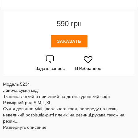
590 грн
ЗАКАЗАТЬ
Задать вопрос
В Избранное
Модель 5234
Жіноча сукня міді
Тканина легкий и приємний на дотик турецький софт
Розмірний ряд S,M,L,XL
Сукня довжини міді, ідеального кроя, попереду на ножці
невеликий розріз,відкриті плечікі на резинці,рукава також на
резин...
Развернуть описание