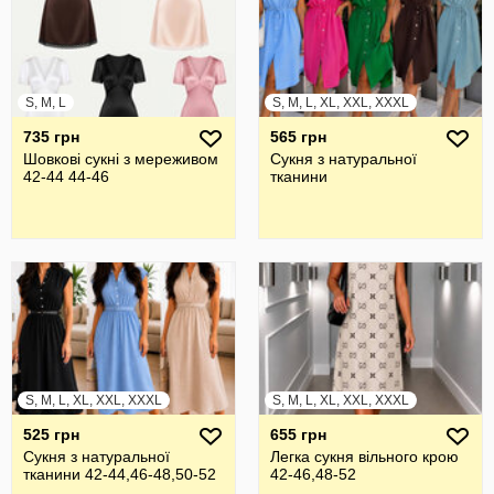
S, M, L
S, M, L, XL, XXL, XXXL
735 грн
565 грн
Шовкові сукні з мереживом
Сукня з натуральної
42-44 44-46
тканини
S, M, L, XL, XXL, XXXL
S, M, L, XL, XXL, XXXL
525 грн
655 грн
Сукня з натуральної
Легка сукня вільного крою
тканини 42-44,46-48,50-52
42-46,48-52