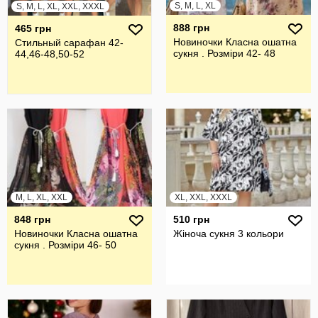
S, M, L, XL
S, M, L, XL, XXL, XXXL
888 грн
465 грн
Новиночки Класна ошатна
Стильный сарафан 42-
сукня . Розміри 42- 48
44,46-48,50-52
M, L, XL, XXL
XL, XXL, XXXL
848 грн
510 грн
Новиночки Класна ошатна
Жіноча сукня 3 кольори
сукня . Розміри 46- 50