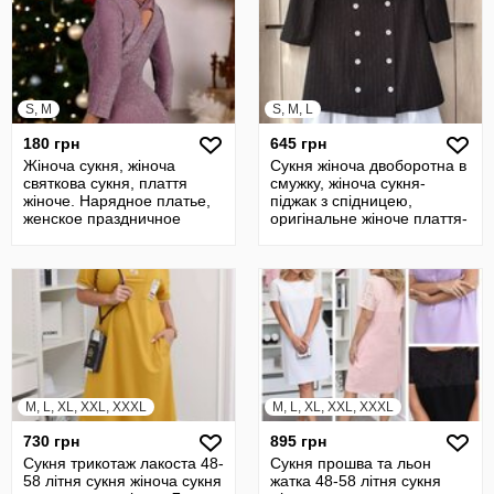
S, M
S, M, L
180 грн
645 грн
Жіноча сукня, жіноча
Сукня жіноча двоборотна в
святкова сукня, плаття
смужку, жіноча сукня-
жіноче. Нарядное платье,
піджак з спідницею,
женское праздничное
оригінальне жіноче плаття-
платье
двійка
M, L, XL, XXL, XXXL
M, L, XL, XXL, XXXL
730 грн
895 грн
Сукня трикотаж лакоста 48-
Сукня прошва та льон
58 літня сукня жіноча сукня
жатка 48-58 літня сукня