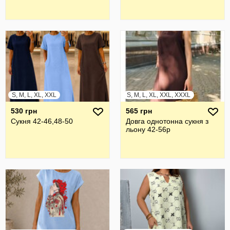
S, M, L, XL, XXL
S, M, L, XL, XXL, XXXL
530 грн
565 грн
Сукня 42-46,48-50
Довга однотонна сукня з
льону 42-56р