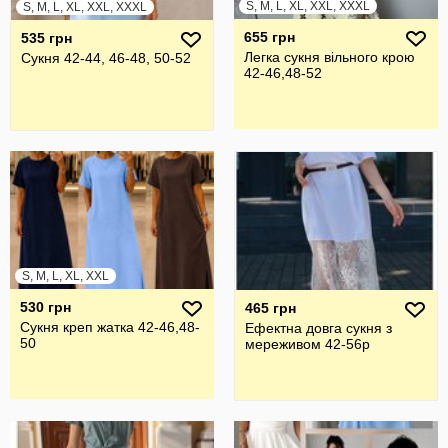
S, M, L, XL, XXL, XXXL
S, M, L, XL, XXL, XXXL
655 грн
535 грн
Легка сукня вільного крою
Сукня 42-44, 46-48, 50-52
42-46,48-52
S, M, L, XL, XXL
530 грн
465 грн
Сукня креп жатка 42-46,48-
Ефектна довга сукня з
50
мереживом 42-56р