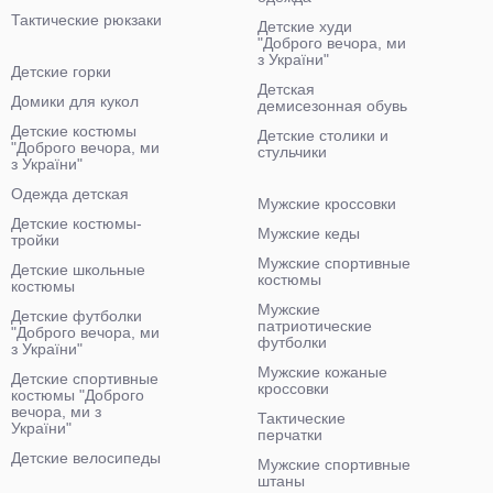
Тактические рюкзаки
Детские худи
"Доброго вечора, ми
з України"
Детские горки
Детская
Домики для кукол
демисезонная обувь
Детские костюмы
Детские столики и
"Доброго вечора, ми
стульчики
з України"
Одежда детская
Мужские кроссовки
Детские костюмы-
Мужские кеды
тройки
Мужские спортивные
Детские школьные
костюмы
костюмы
Мужские
Детские футболки
патриотические
"Доброго вечора, ми
футболки
з України"
Мужские кожаные
Детские спортивные
кроссовки
костюмы "Доброго
вечора, ми з
Тактические
України"
перчатки
Детские велосипеды
Мужские спортивные
штаны