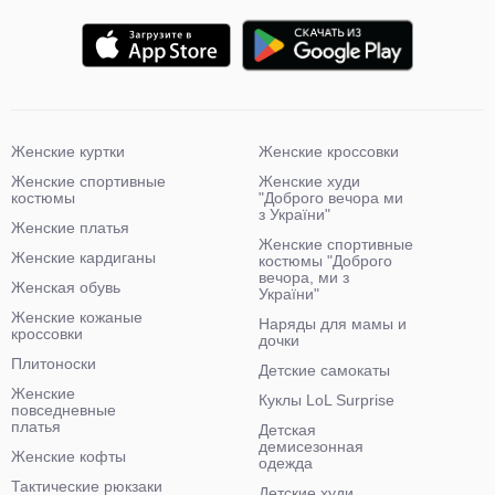
Женские куртки
Женские кроссовки
Женские спортивные
Женские худи
костюмы
"Доброго вечора ми
з України"
Женские платья
Женские спортивные
Женские кардиганы
костюмы "Доброго
вечора, ми з
Женская обувь
України"
Женские кожаные
Наряды для мамы и
кроссовки
дочки
Плитоноски
Детские самокаты
Женские
Куклы LoL Surprise
повседневные
платья
Детская
демисезонная
Женские кофты
одежда
Тактические рюкзаки
Детские худи