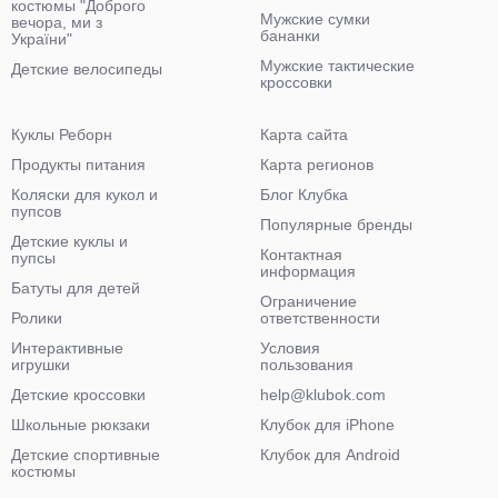
костюмы "Доброго
Мужские сумки
вечора, ми з
бананки
України"
Мужские тактические
Детские велосипеды
кроссовки
Куклы Реборн
Карта сайта
Продукты питания
Карта регионов
Коляски для кукол и
Блог Клубка
пупсов
Популярные бренды
Детские куклы и
Контактная
пупсы
информация
Батуты для детей
Ограничение
Ролики
ответственности
Интерактивные
Условия
игрушки
пользования
Детские кроссовки
help@klubok.com
Школьные рюкзаки
Клубок для iPhone
Детские спортивные
Клубок для Android
костюмы