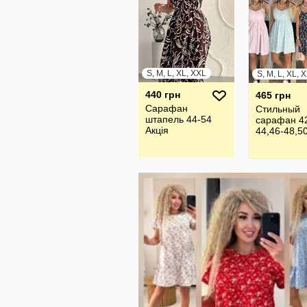
S, M, L, XL, XXL
440 грн
465 грн
Сарафан
Стильный
штапель 44-54
сарафан 4
Акція
44,46-48,5