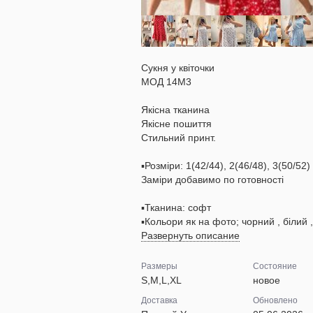
Сукня у квіточки
МОД 14М3
Якісна тканина
Якісне пошиття
Стильний принт.
▪️Розміри: 1(42/44), 2(46/48), 3(50/52)
Заміри добавимо по готовності
▪️Тканина: софт
▪️Кольори як на фото; чорний , білий , 
Развернуть описание
Размеры
Состояние
S,M,L,XL
новое
Доставка
Обновлено