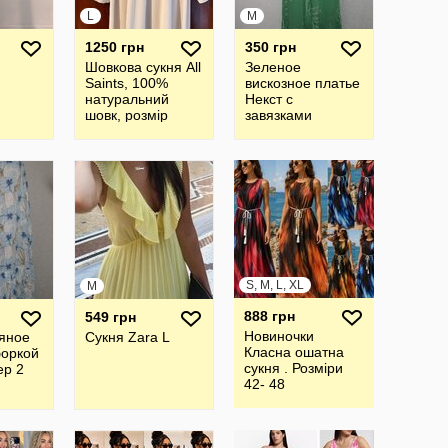
L
M
1250 грн
350 грн
Шовкова cукня All
Зеленое
Saints, 100%
вискозное платье
натуральний
Некст с
шовк, розмір
завязками
12/40 або L
размер М
S, M, L, XL
M
888 грн
549 грн
Новиночки
яное
Сукня Zara L
Класна ошатна
боркой
сукня . Розміри
ер 2
42- 48