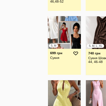
46,48-52
S, M
S, M, L, XL
699 грн
740 грн
Сукня
Сукня Шовк
44, 46-48