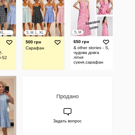
S, M
S, M, L, XL, XXL, XXXL
S, M, L, XL
650 грн
500 грн
& other stories - S,
Сарафан
чудова довга
2-
літня
0-52
сукня,сарафан
Продано
Задать вопрос