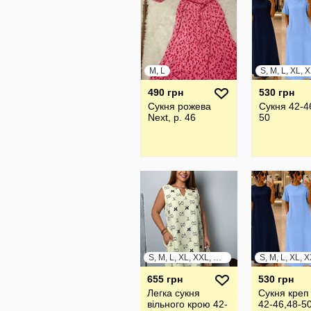
M, L
S, M, L, XL, 
490 грн
530 грн
Сукня рожева
Сукня 42-4
Next, р. 46
50
S, M, L, XL, XXL, XXXL
S, M, L, XL, 
655 грн
530 грн
Легка сукня
Сукня креп
вільного крою 42-
42-46,48-5