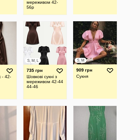
мереживом 42-
56р
S, M
S, M, L
909 грн
735 грн
Сукня
 - 42-
Шовкові сукні з
мереживом 42-44
44-46