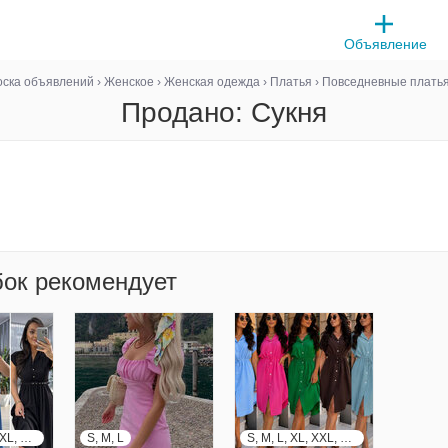
Объявление
оска объявлений
›
Женское
›
Женская одежда
›
Платья
›
Повседневные плать
Продано: Сукня
бок рекомендует
S, M, L, XL, XXL, XXXL
S, M, L
S, M, L, XL, XXL, XXXL