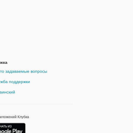
жка
то задаваемые вопросы
жба поддержки
аинский
риложений Клубка