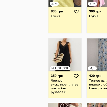
S, M
S, M
830 грн
900 грн
Сукня
Сукня
M, L, XL, XXL
M, L
350 грн
420 грн
Черное
Тонкое льн
вискозное платье
платье с о
макси без
Pauw разм
рукавов с
кружевной
отделкой на v-
образном вырезе