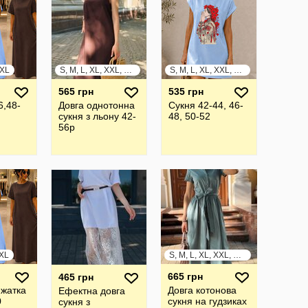
XXL
S, M, L, XL, XXL, XXXL
S, M, L, XL, XXL, XXXL
565 грн
535 грн
6,48-
Довга однотонна
Сукня 42-44, 46-
сукня з льону 42-
48, 50-52
56р
XXL
S, M, L, XL, XXL, XXXL
665 грн
465 грн
 жатка
Довга котонова
Ефектна довга
0
сукня на гудзиках
сукня з