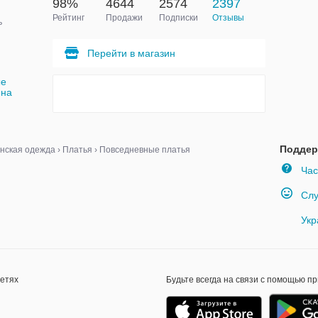
98%
4644
2574
2397
Рейтинг
Продажи
Подписки
Отзывы
ь
Перейти в магазин
ые
ина
Поддер
нская одежда
›
Платья
›
Повседневные платья
Час
Слу
Укр
сетях
Будьте всегда на связи с помощью п