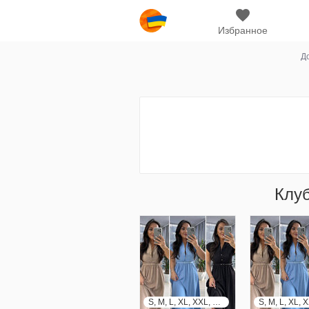
Избранное
Д
Клу
S, M, L, XL, XXL, XXXL