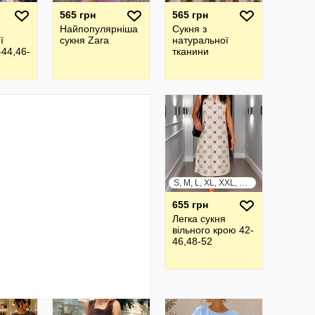
565 грн
565 грн
Найпопулярніша
Сукня з
ї
сукня Zara
натуральної
-44,46-
тканини
S, M, L, XL, XXL, XXXL
655 грн
Легка сукня
вільного крою 42-
46,48-52