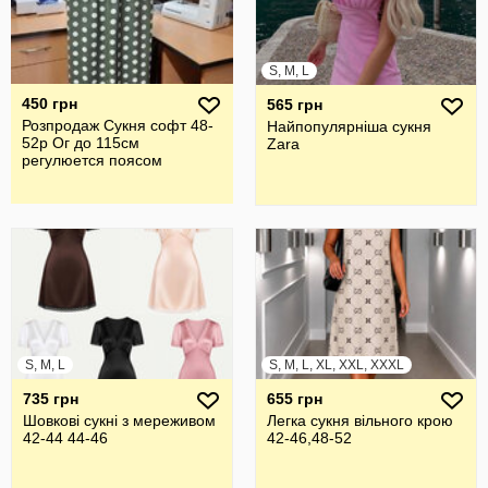
S, M, L
450 грн
565 грн
Розпродаж Сукня софт 48-
Найпопулярніша сукня
52р Ог до 115см
Zara
регулюется поясом
S, M, L
S, M, L, XL, XXL, XXXL
735 грн
655 грн
Шовкові сукні з мереживом
Легка сукня вільного крою
42-44 44-46
42-46,48-52