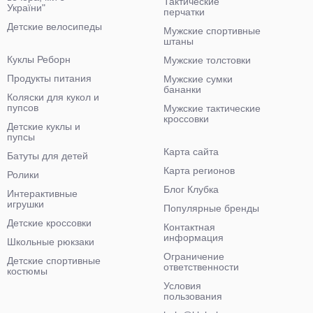
Тактические
України"
перчатки
Детские велосипеды
Мужские спортивные
штаны
Куклы Реборн
Мужские толстовки
Продукты питания
Мужские сумки
бананки
Коляски для кукол и
пупсов
Мужские тактические
кроссовки
Детские куклы и
пупсы
Карта сайта
Батуты для детей
Карта регионов
Ролики
Блог Клубка
Интерактивные
игрушки
Популярные бренды
Детские кроссовки
Контактная
информация
Школьные рюкзаки
Ограничение
Детские спортивные
ответственности
костюмы
Условия
пользования