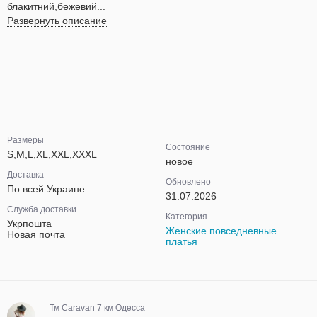
блакитний,бежевий...
Развернуть описание
Размеры
Состояние
S,M,L,XL,XXL,XXXL
новое
Доставка
Обновлено
По всей Украине
31.07.2026
Служба доставки
Категория
Укрпошта
Женские повседневные
Новая почта
платья
Тм Caravan 7 км Одесса