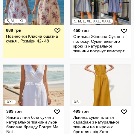
S, M, L, XL
S, M, L, XL, XXL, XXXL
888 грн
450 грн
Новиночки Класна ошатна
Стильна Жіночна Сукня в
сукня . Розміри 42- 48
полоску. Сукня вільного
крою із натуральної
тканини поєднує комфорт
та красу
XXL
XS
389 грн
499 грн
Якісна літня біла сукня з
Льняна сукня плаття
натуральної тканини льон
сарафан з натуральної
бавовна бренду Forget Me
тканини на широких
Not
бретелях від Zara