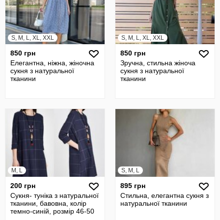
S, M, L, XL, XXL
S, M, L, XL, XXL
850 грн
850 грн
Елегантна, ніжна, жіночна
Зручна, стильна жіноча
сукня з натуральної
сукня з натуральної
тканини
тканини
M, L
S, M, L
200 грн
895 грн
Сукня- туніка з натуральної
Стильна, елегантна сукня з
тканини, бавовна, колір
натуральної тканини
темно-синій, розмір 46-50