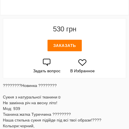
530 грн
ЗАКАЗАТЬ
Задать вопрос
В Избранное
????????Новинка ????????
Сукня з натуральної тканини☺️
Не замінна річ на весну літо!
Мод: 939
Тканина:жатка Туреччина ????????
Наша стильна сукня підійде під всі твої образи!????
Кольори:чорний,