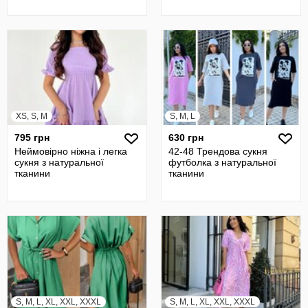
XS, S, M
S, M, L
795 грн
630 грн
Неймовірно ніжна і легка
42-48 Трендова сукня
сукня з натуральної
футболка з натуральної
тканини
тканини
S, M, L, XL, XXL, XXXL
S, M, L, XL, XXL, XXXL