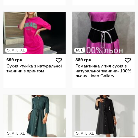
S, M, L, XL
M, L
699 грн
389 грн
Сукня -туніка з натуральної
Романтична літня сукня з
тканини з принтом
натуральної тканини- 100%
льону Linen Gallery
S, M, L, XL
S, M, L, XL