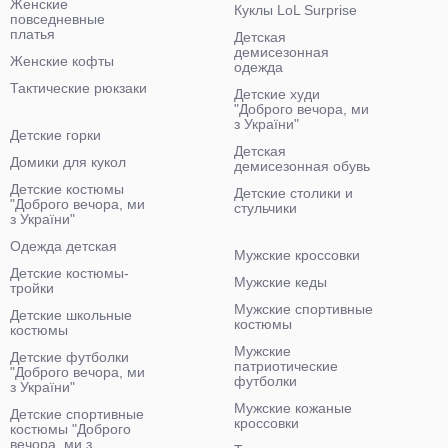
Женские
Куклы LoL Surprise
повседневные
платья
Детская
демисезонная
Женские кофты
одежда
Тактические рюкзаки
Детские худи
"Доброго вечора, ми
з України"
Детские горки
Детская
Домики для кукол
демисезонная обувь
Детские костюмы
Детские столики и
"Доброго вечора, ми
стульчики
з України"
Одежда детская
Мужские кроссовки
Детские костюмы-
Мужские кеды
тройки
Мужские спортивные
Детские школьные
костюмы
костюмы
Мужские
Детские футболки
патриотические
"Доброго вечора, ми
футболки
з України"
Мужские кожаные
Детские спортивные
кроссовки
костюмы "Доброго
вечора, ми з