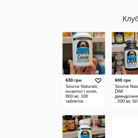
Клу
630 грн
600 грн
Source Naturals,
Source Natu
інозитол і холін,
DIM
800 мг, 100
дииндолин
таблеток
, 200 мг, 60
таблеток