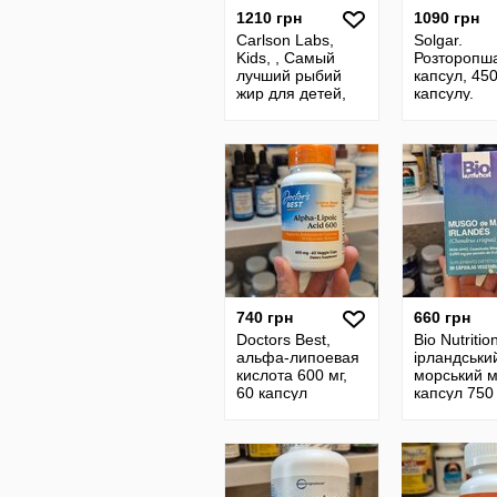
1210 грн
1090 грн
Carlson Labs,
Solgar.
Kids, , Самый
Розторопша
лучший рыбий
капсул, 450
жир для детей,
капсулу.
800 Мг
Расторопш
силимарин
Вітаміни, 
Сша.
740 грн
660 грн
Doctors Best,
Bio Nutritio
альфа-липоевая
ірландськи
кислота 600 мг,
морський м
60 капсул
капсул 750
капсулу