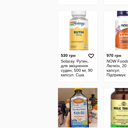
детей парад
Омега для 
животных Source
500 мг, 30 
of Life Animal
Сша
Parade
530 грн
970 грн
Solaray. Рутин,
NOW Foods
для зміцнення
Лютеїн, 20 
судин, 500 мг, 90
капсул.
капсул. Сша.
Підтримує
Рутин, для
здоровя оч
укрепление
Лютеин Сш
сосудов, 500 мг