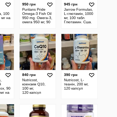
950 грн
945 грн
Puritans Pride
Jarrow Formulas,
, 100
Omega-3 Fish Oil
L-глютамін, 1000
 мг на
950 mg. Омега-3,
мг, 100 табл.
омега 950 мг, 90
Глютамин. Сша.
а
шт. Сша.
.
добавки
840 грн
390 грн
n,
Nutricost,
Nutricost, L-
й
коензим Q10,
теанін, 200 мг,
ох, 90
100 мг,
120 капсул
 мг на
120 капсул