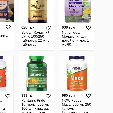
620 грн
630 грн
Solgar. Хелатний
Natrol Kids.
00 мг,
цинк, 100/250
Мелатонин для
таблеток, 22 мг у
детей от 4 лет, 1
таблетці.
мг, 60
Хелатный цинк.
жевательных
Сша. Цинк
конфет.
Мелатонін для
дітей від 4
399 грн
985 грн
.
Puritan´s Pride
NOW Foods,
Turmeric, 800 мг,
Maca, 500 мг, 250
 та
100 шт. Куркума,
капсул.
 665
куркумин, Бад
Перуанская мака.