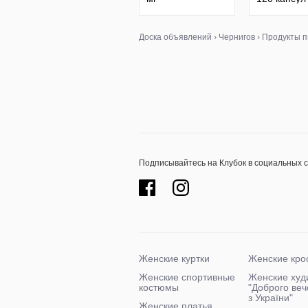
тестостерований
мг. Куркуми
бустер, 90 / 180
Сша.
табл.
Доска объявлений
›
Чернигов
›
Продукты п
Подписывайтесь на Клубок в социальных 
Женские куртки
Женские кро
Женские спортивные
Женские худ
костюмы
"Доброго ве
з України"
Женские платья