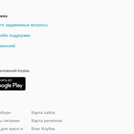
жка
то задаваемые вопросы
жба поддержки
аинский
риложений Клубка
еборн
Карта сайта
ы питания
Карта регионов
 для кукол и
Блог Клубка