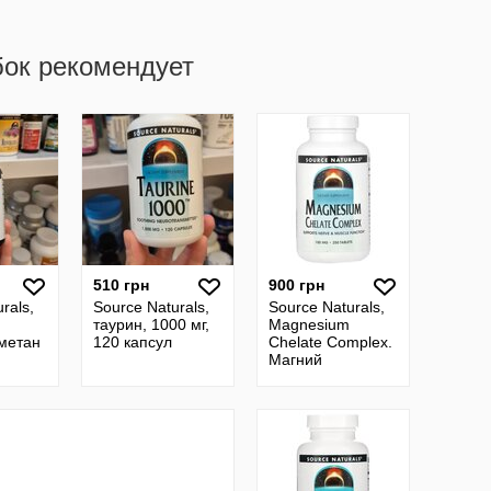
бок рекомендует
510 грн
900 грн
rals,
Source Naturals,
Source Naturals,
таурин, 1000 мг,
Magnesium
метан
120 капсул
Chelate Complex.
Магний
хелатный.
Хелатний магній,
250 шт. Магний
кальций