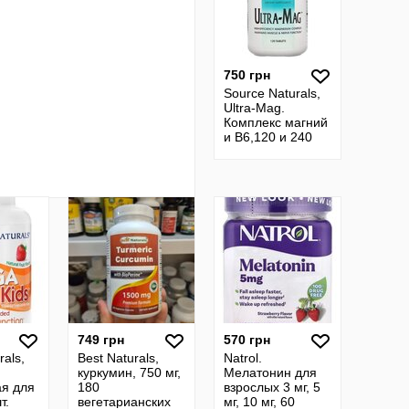
750 грн
Source Naturals,
Ultra-Mag.
Комплекс магний
и B6,120 и 240
шт. Сша.
Комплекс магнію
та вітаміна B6
749 грн
570 грн
rals,
Best Naturals,
Natrol.
куркумин, 750 мг,
Мелатонин для
ая для
180
взрослых 3 мг, 5
т.
вегетарианских
мг, 10 мг, 60