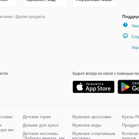
н.
Сша
Сша.
Поддер
итания
›
Другие продукты
Час
Слу
Укр
сетях
Будьте всегда на связи с помощью п
ссовки
Детские горки
Мужские кроссовки
Куклы Р
и
Домики для кукол
Мужские кеды
Продукт
чора ми
Детские костюмы
Мужские спортивные
Коляски
"Доброго вечора, ми
костюмы
пупсов