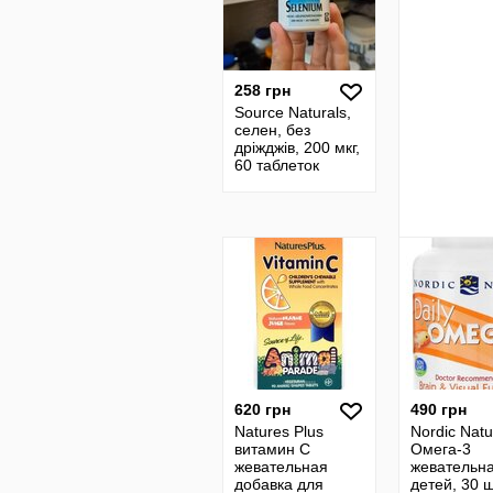
258 грн
Source Naturals,
селен, без
дріжджів, 200 мкг,
60 таблеток
620 грн
490 грн
Natures Plus
Nordic Natu
витамин C
Омега-3
жевательная
жевательн
добавка для
детей, 30 ш