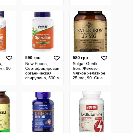
дітей
капсул
жевательных
шт.
конфет.
Мелатонін для
дорослих. Сша
590 грн
580 грн
,
Now Foods,
Solgar Gentle
мг, 90
Сертифицированная
Iron. Железо
органическая
мягкое хелатное
спирулина, 500 мг,
25 mg, 90. Сша.
ей.
200 шт и 500 шт.
Solgar. М´яке
а.
Органічна спіруліна
хелатне залізо 25
мг