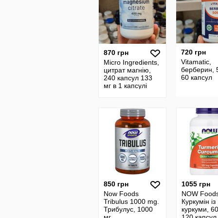
720 грн
870 грн
Vitamatic,
Micro Ingredients,
берберин, 5
цитрат магнію,
60 капсул
240 капсул 133
мг в 1 капсулі
850 грн
1055 грн
Now Foods
NOW Foods
Tribulus 1000 mg.
Куркумін із
Трибулус, 1000
куркуми, 60
мг
120 капсул