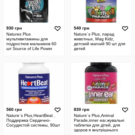
930 грн
540 грн
Natures Plus
Nature´s Plus, парад
мультивитамины для
животных, Mag Kidz,
подростков мальчиков 60
детский магний 90 шт для
шт Source of Life Power
детей
Teen
560 грн
830 грн
Nature´s Plus,HeartBeat ,
Nature´s Plus,Animal
Поддержка Сердечно-
Parade,inner ear,жувальні
Сосудистой системы, 90шт
таблетки для дітей, для
здоров я внутрішнього
вуха,90