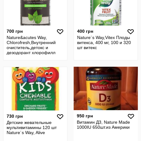
700 грн
400 грн
Nature&acutes Way,
Nature´s Way,Vitex Плоды
Chlorofresh,Внутренний
витекса, 400 мг, 100 и 320
очиститель,детокс и
шт витекс
дезодорант хлорофилл
хлорофреш
950 грн
730 грн
Витамин Д3, Nature Made
Детские жевательные
1000IU 650шт.из Америки
мультивитамины 120 шт
Nature´s Way, Alive