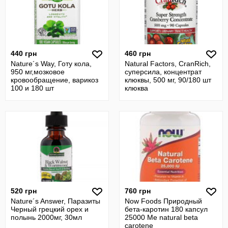
440 грн
460 грн
Nature´s Way, Готу кола,
Natural Factors, CranRich,
950 мг,мозковое
суперсила, концентрат
кровообращение, варикоз
клюквы, 500 мг, 90/180 шт
100 и 180 шт
клюква
520 грн
760 грн
Nature´s Answer, Паразиты
Now Foods Природный
Черный грецкий орех и
бета-каротин 180 капсул
полынь 2000мг, 30мл
25000 Ме natural beta
carotene