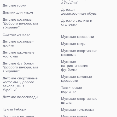
з України"
Детские горки
Детская
Домики для кукол
демисезонная обувь
Детские костюмы
Детские столики и
"Доброго вечора, ми
стульчики
з України"
Одежда детская
Мужские кроссовки
Детские костюмы-
Мужские кеды
тройки
Мужские спортивные
Детские школьные
костюмы
костюмы
Мужские
Детские футболки
патриотические
"Доброго вечора, ми
футболки
з України"
Мужские кожаные
Детские спортивные
кроссовки
костюмы "Доброго
вечора, ми з
Тактические
України"
перчатки
Детские велосипеды
Мужские спортивные
штаны
Куклы Реборн
Мужские толстовки
Продукты питания
Мужские сумки