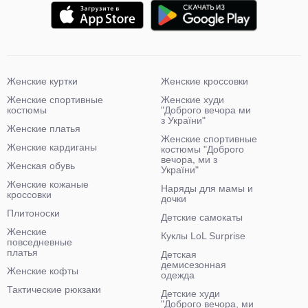
Женские куртки
Женские кроссовки
Женские спортивные
Женские худи
костюмы
"Доброго вечора ми
з України"
Женские платья
Женские спортивные
Женские кардиганы
костюмы "Доброго
вечора, ми з
Женская обувь
України"
Женские кожаные
Наряды для мамы и
кроссовки
дочки
Плитоноски
Детские самокаты
Женские
Куклы LoL Surprise
повседневные
платья
Детская
демисезонная
Женские кофты
одежда
Тактические рюкзаки
Детские худи
"Доброго вечора, ми