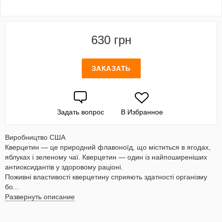
630 грн
ЗАКАЗАТЬ
Задать вопрос
В Избранное
Виробництво США
Кверцетин — це природний флавоноїд, що міститься в ягодах,
яблуках і зеленому чаї. Кверцетин — один із найпоширеніших
антиоксидантів у здоровому раціоні.
Поживні властивості кверцетину сприяють здатності організму
бо...
Развернуть описание