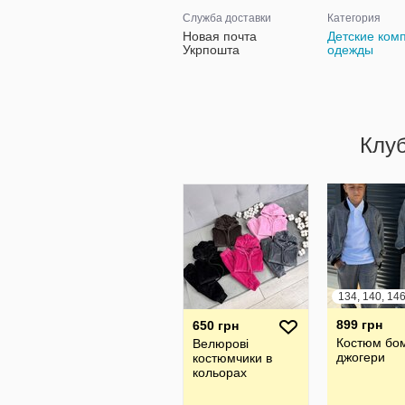
Служба доставки
Категория
Новая почта
Детские ком
Укрпошта
одежды
Клу
899 грн
650 грн
Костюм бо
Велюрові
джогери
костюмчики в
кольорах