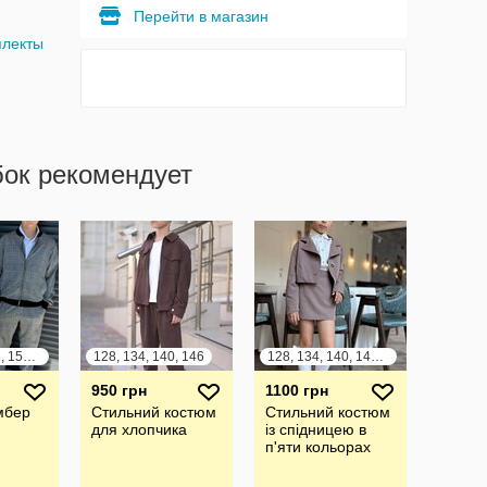
Перейти в магазин
плекты
бок рекомендует
134, 140, 146, 152, 158, 164
128, 134, 140, 146
128, 134, 140, 146, 152, 158, 164
950 грн
1100 грн
мбер
Стильний костюм
Стильний костюм
для хлопчика
із спідницею в
п'яти кольорах