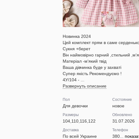
Новинка 2024
Цей комплект прям в саме серденьк
Сукня +берет
Він наймовірно гарний ,стильний ,м‘
Матеріал -м‘який твід
Ваша дівчинка буде у захваті
Супер якість Рекомендуємо !
4У/104 - ...
Развернуть описание
Пол
Состояние
Для девочки
новое
Размеры
Обновлено
104,110,116,122
31.07.2026
Доставка
Телефон
По всей Украине
380...
показа