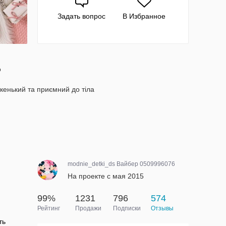
Задать вопрос
В Избранное
о
якенький та приємний до тіла
modnie_detki_ds Вайбер 0509996076
На проекте с мая 2015
99%
1231
796
574
Рейтинг
Продажи
Подписки
Отзывы
ть