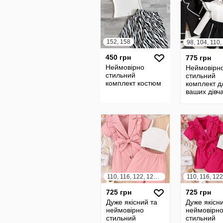
152, 158
450 грн
775 грн
Неймовірно
Неймовірн
стильний
стильний
комплект костюм
комплект д
ваших дівч
110, 116, 122, 128, 134, 140
725 грн
725 грн
Дуже якісний та
Дуже якісн
неймовірно
неймовірн
стильний
стильний