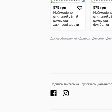
575 грн
575 грн
Неймовірно
Неймовірн
стильний літній
стильний лі
комплект -
комплект -
джинсові шорти
футболка
футболка
Доска объявлений
›
Донецк
›
Детское
›
Дет
Подписывайтесь на Клубок в социальных 