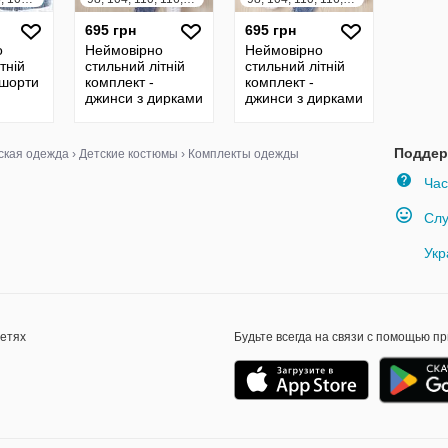
695 грн
695 грн
о
Неймовірно
Неймовірно
тній
стильний літній
стильний літній
 шорти
комплект -
комплект -
джинси з дирками
джинси з дирками
топ
топ
Поддер
ская одежда
›
Детские костюмы
›
Комплекты одежды
Час
Слу
Укр
сетях
Будьте всегда на связи с помощью п