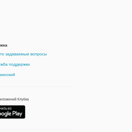
жка
то задаваемые вопросы
жба поддержки
аинский
риложений Клубка