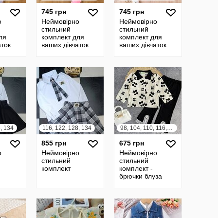
745 грн
745 грн
о
Неймовірно
Неймовірно
стильний
стильний
ля
комплект для
комплект для
аток
ваших дівчаток
ваших дівчаток
, 134
116, 122, 128, 134
98, 104, 110, 116, 122
855 грн
675 грн
о
Неймовірно
Неймовірно
стильний
стильний
комплект
комплект -
брючки блуза