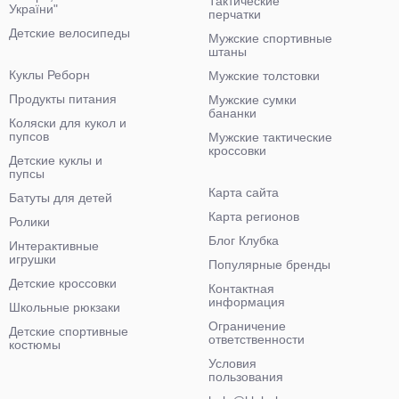
Тактические
України"
перчатки
Детские велосипеды
Мужские спортивные
штаны
Куклы Реборн
Мужские толстовки
Продукты питания
Мужские сумки
бананки
Коляски для кукол и
пупсов
Мужские тактические
кроссовки
Детские куклы и
пупсы
Карта сайта
Батуты для детей
Карта регионов
Ролики
Блог Клубка
Интерактивные
игрушки
Популярные бренды
Детские кроссовки
Контактная
информация
Школьные рюкзаки
Ограничение
Детские спортивные
ответственности
костюмы
Условия
пользования