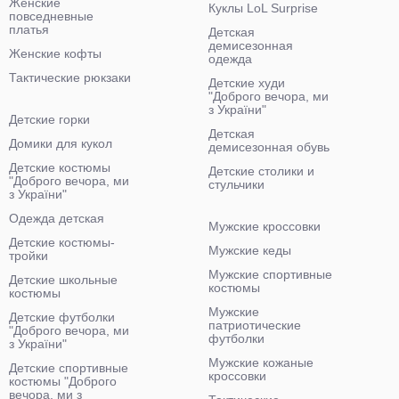
Женские
Куклы LoL Surprise
повседневные
платья
Детская
демисезонная
Женские кофты
одежда
Тактические рюкзаки
Детские худи
"Доброго вечора, ми
з України"
Детские горки
Детская
Домики для кукол
демисезонная обувь
Детские костюмы
Детские столики и
"Доброго вечора, ми
стульчики
з України"
Одежда детская
Мужские кроссовки
Детские костюмы-
Мужские кеды
тройки
Мужские спортивные
Детские школьные
костюмы
костюмы
Мужские
Детские футболки
патриотические
"Доброго вечора, ми
футболки
з України"
Мужские кожаные
Детские спортивные
кроссовки
костюмы "Доброго
вечора, ми з