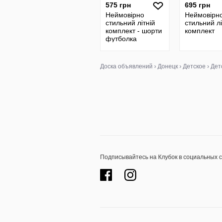
575 грн
695 грн
Неймовірно
Неймовірн
стильний літній
стильний лі
комплект - шорти
комплект
футболка
Доска объявлений
›
Донецк
›
Детское
›
Дет
Подписывайтесь на Клубок в социальных 