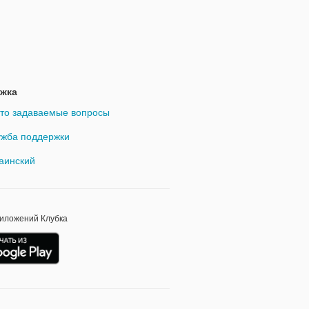
жка
то задаваемые вопросы
жба поддержки
аинский
риложений Клубка