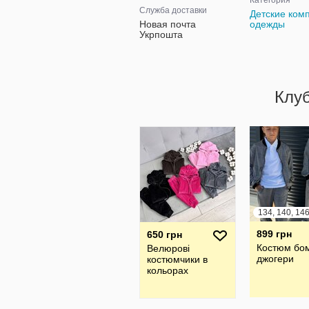
Категория
Служба доставки
Детские ком
Новая почта
одежды
Укрпошта
Клу
899 грн
650 грн
Костюм бо
Велюрові
джогери
костюмчики в
кольорах