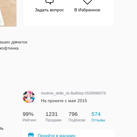
Задать вопрос
В Избранное
аших дівчаток
 кофтинка
й
modnie_detki_ds Вайбер 0509996076
На проекте с мая 2015
99%
1231
796
574
Рейтинг
Продажи
Подписки
Отзывы
ть
Перейти в магазин