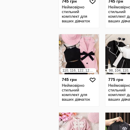
745 грн
745 грн
Неймовірно
Неймовірн
стильний
стильний
комплект для
комплект д
ваших дівчаток
ваших дівч
110, 116, 122, 128, 134, 140
745 грн
775 грн
Неймовірно
Неймовірн
стильний
стильний
комплект для
комплект д
ваших дівчаток
ваших дівч