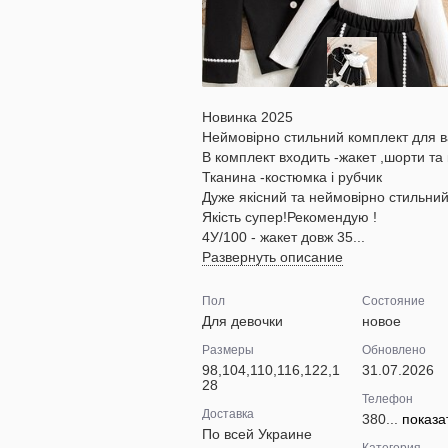
Новинка 2025
Неймовірно стильний комплект для в
В комплект входить -жакет ,шорти та
Тканина -костюмка і рубчик
Дуже якісний та неймовірно стильни
Якість супер!Рекомендую !
4У/100 - жакет довж 35...
Развернуть описание
Пол
Состояние
Для девочки
новое
Размеры
Обновлено
98,104,110,116,122,1
31.07.2026
28
Телефон
Доставка
380...
показа
По всей Украине