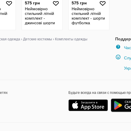
575 грн
575 грн
о
Неймовірно
Неймовірно
тній
стильний літній
стильний літній
комплект -
комплект - шорти
джинсові шорти
футболка
футболка
Поддер
ская одежда
›
Детские костюмы
›
Комплекты одежды
Час
Слу
Укр
сетях
Будьте всегда на связи с помощью п