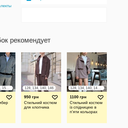
плекты
бок рекомендует
134, 140, 146, 152, 158, 164
128, 134, 140, 146
128, 134, 140, 146, 152, 158, 164
950 грн
1100 грн
мбер
Стильний костюм
Стильний костюм
для хлопчика
із спідницею в
п'яти кольорах