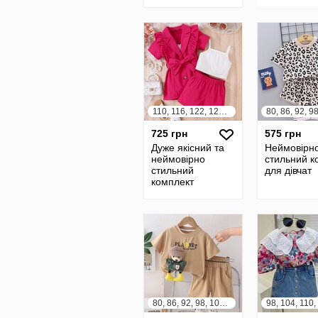
110, 116, 122, 128, 134, 140
725 грн
575 грн
Дуже якісний та
Неймовірн
неймовірно
стильний к
стильний
для дівчат
комплект
80, 86, 92, 98, 104, 110, 116, 122