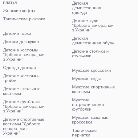
платья
Детская
демисезонная
Женские кофты
одежда
Тактические рюкзаки
Детские худи
"Доброго вечора, ми
з України"
Детские горки
Детская
Домики для кукол
демисезонная обувь
Детские костюмы
Детские столики и
"Доброго вечора, ми
стульчики
з України"
Одежда детская
Мужские кроссовки
Детские костюмы-
Мужские кеды
тройки
Мужские спортивные
Детские школьные
костюмы
костюмы
Мужские
Детские футболки
патриотические
"Доброго вечора, ми
футболки
з України"
Мужские кожаные
Детские спортивные
кроссовки
костюмы "Доброго
вечора, ми з
Тактические
України"
перчатки