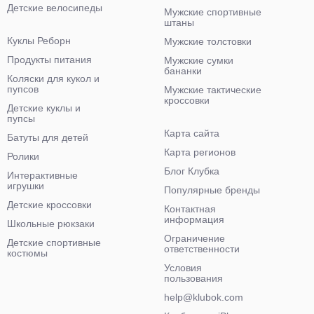
Детские велосипеды
Мужские спортивные
штаны
Куклы Реборн
Мужские толстовки
Продукты питания
Мужские сумки
бананки
Коляски для кукол и
пупсов
Мужские тактические
кроссовки
Детские куклы и
пупсы
Карта сайта
Батуты для детей
Карта регионов
Ролики
Блог Клубка
Интерактивные
игрушки
Популярные бренды
Детские кроссовки
Контактная
информация
Школьные рюкзаки
Ограничение
Детские спортивные
ответственности
костюмы
Условия
пользования
help@klubok.com