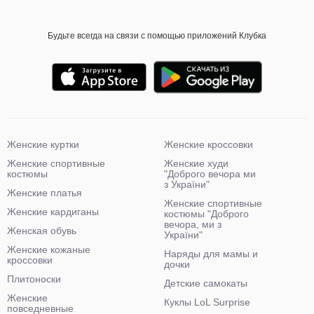
Будьте всегда на связи с помощью приложений Клубка
Женские куртки
Женские кроссовки
Женские спортивные
Женские худи
костюмы
"Доброго вечора ми
з України"
Женские платья
Женские спортивные
Женские кардиганы
костюмы "Доброго
вечора, ми з
Женская обувь
України"
Женские кожаные
Наряды для мамы и
кроссовки
дочки
Плитоноски
Детские самокаты
Женские
Куклы LoL Surprise
повседневные