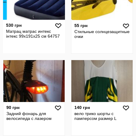
530 грн
55 грн
Матрац матрас интекс
Стильные солнцезащитные
інтекс 99х191х25 см 64757
очки
90 грн
140 грн
Задний фонарь для
вело трико шорты c
велосипеда с лазером
памперсом размер L