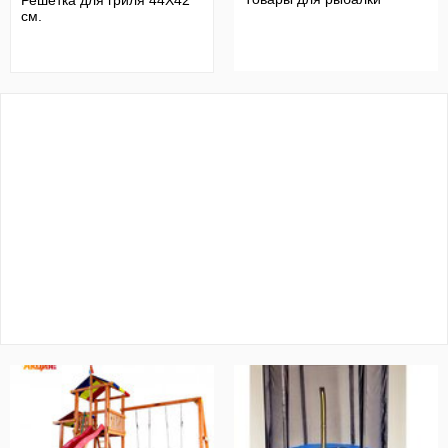
Решетка для гриля 44Х42
см.