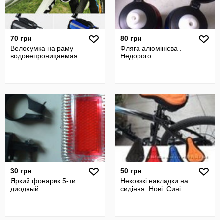
70 грн
80 грн
Велосумка на раму
Фляга алюмінієва .
водонепроницаемая
Недорого
30 грн
50 грн
Яркий фонарик 5-ти
Нековзкі накладки на
диодный
сидіння. Нові. Сині