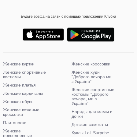
Будьте всегда на связи с помощью приложений Клубка
Женские куртки
Женские кроссовки
Женские спортивные
Женские худи
костюмы
"Доброго вечора ми
з України"
Женские платья
Женские спортивные
Женские кардиганы
костюмы "Доброго
вечора, ми з
Женская обувь
України"
Женские кожаные
Наряды для мамы и
кроссовки
дочки
Плитоноски
Детские самокаты
Женские
Куклы LoL Surprise
повседневные