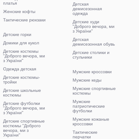
платья
Детская
демисезонная
Женские кофты
одежда
Тактические рюкзаки
Детские худи
"Доброго вечора, ми
з України"
Детские горки
Детская
Домики для кукол
демисезонная обувь
Детские костюмы
Детские столики и
"Доброго вечора, ми
стульчики
з України"
Одежда детская
Мужские кроссовки
Детские костюмы-
Мужские кеды
тройки
Мужские спортивные
Детские школьные
костюмы
костюмы
Мужские
Детские футболки
патриотические
"Доброго вечора, ми
футболки
з України"
Мужские кожаные
Детские спортивные
кроссовки
костюмы "Доброго
вечора, ми з
Тактические
України"
перчатки