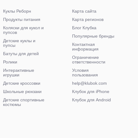
Куклы Реборн
Карта сайта
Продукты питания
Карта регионов
Коляски для кукол и
Блог Клубка
пупсов
Популярные бренды
Детские куклы и
Контактная
пупсы
информация
Батуты для детей
Ограничение
Ролики
ответственности
Интерактивные
Условия
игрушки
пользования
Детские кроссовки
help@klubok.com
Школьные рюкзаки
Клубок для iPhone
Детские спортивные
Клубок для Android
костюмы