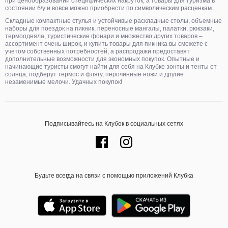
при ценообразовании специфических накруток, а товары для туризма в
состоянии б\у и вовсе можно приобрести по символическим расценкам.
Складные компактные стулья и устойчивые раскладные столы, объемные
наборы для поездок на пикник, переносные мангалы, палатки, рюкзаки,
термоодеяла, туристические фонари и множество других товаров –
ассортимент очень широк, и купить товары для пикника вы сможете с
учетом собственных потребностей, а распродажи предоставят
дополнительные возможности для экономных покупок. Опытные и
начинающие туристы смогут найти для себя на Клубке зонты и тенты от
солнца, подберут термос и флягу, перочинные ножи и другие
незаменимые мелочи. Удачных покупок!
Подписывайтесь на Клубок в социальных сетях
Будьте всегда на связи с помощью приложений Клубка