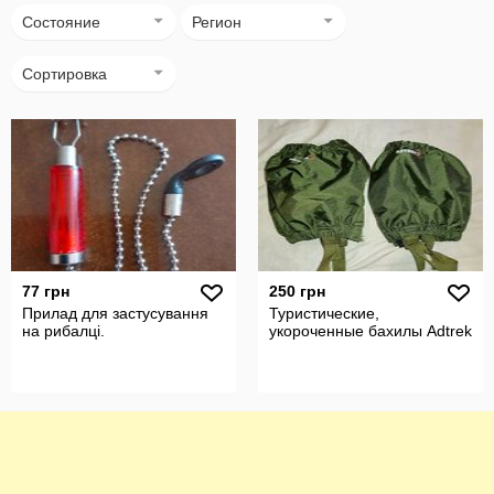
Состояние
Регион
Сортировка
77 грн
250 грн
Прилад для застусування
Туристические,
на рибалці.
укороченные бахилы Adtrek