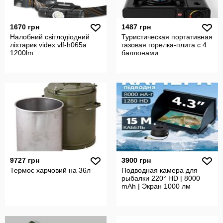
1670 грн
1487 грн
Налобний світлодіодний
Туристическая портативная
ліхтарик videx vlf-h065a
газовая горелка-плита с 4
1200lm
баллонами
9727 грн
3900 грн
Термос харчовий на 36л
Подводная камера для
рыбалки 220° HD | 8000
mAh | Экран 1000 лм