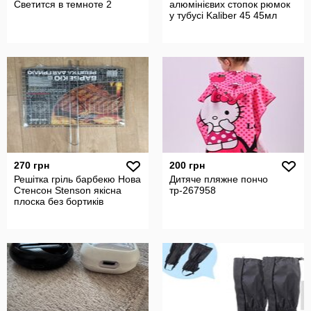
Светится в темноте 2
алюмінієвих стопок рюмок
у тубусі Kaliber 45 45мл
270 грн
200 грн
Решітка гріль барбекю Нова
Дитяче пляжне пончо
Стенсон Stenson якісна
тр-267958
плоска без бортиків