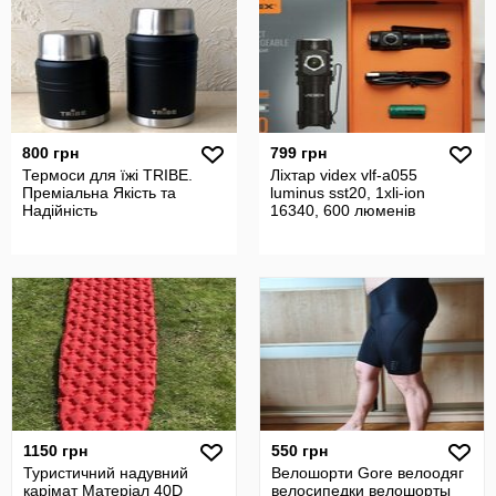
800 грн
799 грн
Термоси для їжі TRIBE.
Ліхтар videx vlf-a055
Преміальна Якість та
luminus sst20, 1xli-ion
Надійність
16340, 600 люменів
1150 грн
550 грн
Туристичний надувний
Велошорти Gore велоодяг
карімат Матеріал 40D
велосипедки велошорты