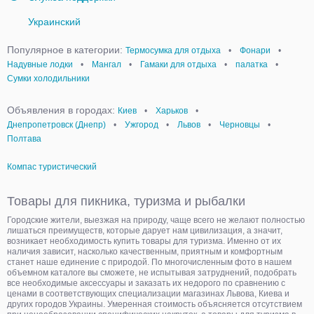
Украинский
Популярное в категории:
Термосумка для отдыха
•
Фонари
•
Надувные лодки
•
Мангал
•
Гамаки для отдыха
•
палатка
•
Сумки холодильники
Объявления в городах:
Киев
•
Харьков
•
Днепропетровск (Днепр)
•
Ужгород
•
Львов
•
Черновцы
•
Полтава
Компас туристический
Товары для пикника, туризма и рыбалки
Городские жители, выезжая на природу, чаще всего не желают полностью
лишаться преимуществ, которые дарует нам цивилизация, а значит,
возникает необходимость купить товары для туризма. Именно от их
наличия зависит, насколько качественным, приятным и комфортным
станет наше единение с природой. По многочисленным фото в нашем
объемном каталоге вы сможете, не испытывая затруднений, подобрать
все необходимые аксессуары и заказать их недорого по сравнению с
ценами в соответствующих специализации магазинах Львова, Киева и
других городов Украины. Умеренная стоимость объясняется отсутствием