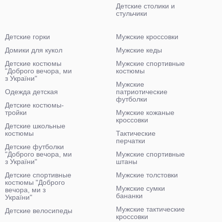
Детские столики и
стульчики
Детские горки
Мужские кроссовки
Домики для кукол
Мужские кеды
Детские костюмы
Мужские спортивные
"Доброго вечора, ми
костюмы
з України"
Мужские
Одежда детская
патриотические
футболки
Детские костюмы-
тройки
Мужские кожаные
кроссовки
Детские школьные
костюмы
Тактические
перчатки
Детские футболки
"Доброго вечора, ми
Мужские спортивные
з України"
штаны
Детские спортивные
Мужские толстовки
костюмы "Доброго
Мужские сумки
вечора, ми з
бананки
України"
Мужские тактические
Детские велосипеды
кроссовки