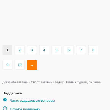
1
2
3
4
5
6
7
8
9
10
→
Доска объявлений
›
Спорт, активный отдых
›
Пикник, туризм, рыбалка
Поддержка
Часто задаваемые вопросы
Служба поддержки