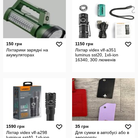
150 грн
1150 грн
Ліхтарики зарядні на
Ліхтар videx vlf-a351
акумуляторах
luminus sst20, 1xli-ion
16340, 300 люменів
1590 грн
35 грн
Ліхтар videx vlf-a298
Для сумки в автобусі або в
luminus sst40, 1xli-ion
аеропорту.