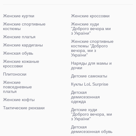
Женские куртки
Женские кроссовки
Женские спортивные
Женские худи
костюмы
"Доброго вечора ми
з України"
Женские платья
Женские спортивные
Женские кардиганы
костюмы "Доброго
вечора, ми з
Женская обувь
України"
Женские кожаные
Наряды для мамы и
кроссовки
дочки
Плитоноски
Детские самокаты
Женские
Куклы LoL Surprise
повседневные
платья
Детская
демисезонная
Женские кофты
одежда
Тактические рюкзаки
Детские худи
"Доброго вечора, ми
з України"
Детская
демисезонная обувь