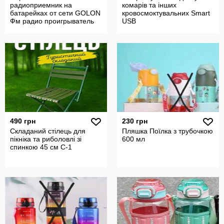
радиоприемник на
комарів та інших
батарейках от сети GОLОN
кровосмоктувальних Smart
Фм радио проигрыватель
USB
490 грн
230 грн
Складаний стілець для
Пляшка Поїлка з трубочкою
пікніка та риболовлі зі
600 мл
спинкою 45 см C-1