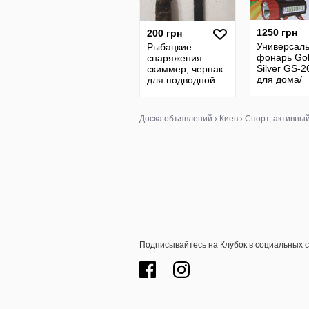
1250 грн
200 грн
Универсал
Рыбацкие
фонарь Go
снаряжения.
Silver GS-2
скиммер, черпак
для дома/
для подводной
автомобиля
рыбалки
рыбалки
Доска объявлений
›
Киев
›
Спорт, активны
Подписывайтесь на Клубок в социальных 