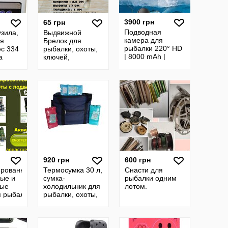
3900 грн
65 грн
Подводная
узила,
Выдвижной
камера для
ля
Брелок для
рыбалки 220° HD
с 334
рыбалки, охоты,
| 8000 mAh |
а
ключей,
Экран 1000 лм
м,
бейджика
на за
920 грн
600 грн
рованные
Термосумка 30 л,
Снасти для
ые и
сумка-
рыбалки одним
ные
холодильник для
лотом.
 рыбалки,
рыбалки, охоты,
хоты с
на природу с
муфляж
аккумулятором
холода в
комплекте