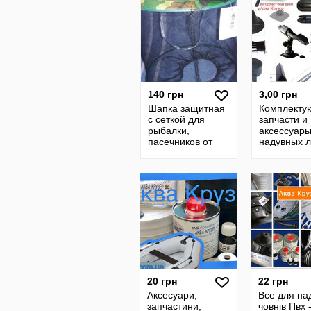
140 грн
3,00 грн
Шапка защитная
Комплекту
с сеткой для
запчасти и
рыбалки,
аксессуары
пасечников от
надувных л
мошек и пчёл
20 грн
22 грн
Аксесуари,
Все для на
запчастини,
човнів Пвх 