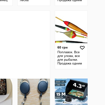
винец
леска
Продажа одним
лотом. 100 грн
60 грн
Поплавок. Все
для улова, все
для рыбалки.
Продажа одним
лотом за 60 грн