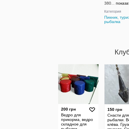
380...
показа
Категория
Пикник, тури
рыбалка
Клу
200 грн
150 грн
Ведро для
Снасти для
прикорма, ведро
рыбалки. В
складное для
клёва. Груз
рыбалки