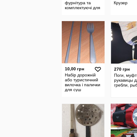
фурнітура та
Крузер
комплектуючі для
тюнінгу, ремонту і
виробництва
надувних човнів
10,00 грн
270 грн
Набір дорожній
Поги, муфт
або туристичний
рукавицы д
вилочка і палички
гребли, ры
для суш