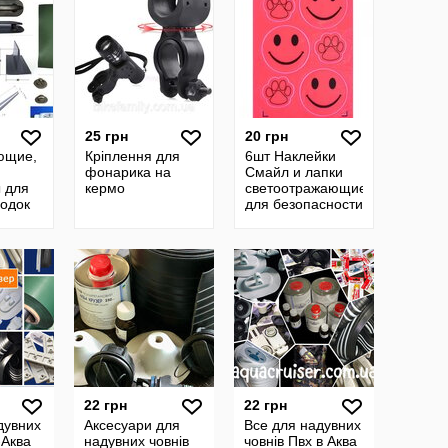
25 грн
20 грн
ющие,
Кріплення для
6шт Наклейки
фонарика на
Смайл и лапки
 для
кермо
светоотражающие
одок
для безопасности
детей и взрослых,
фликер
22 грн
22 грн
дувних
Аксесуари для
Все для надувних
-Аква
надувних човнів
човнів Пвх в Аква