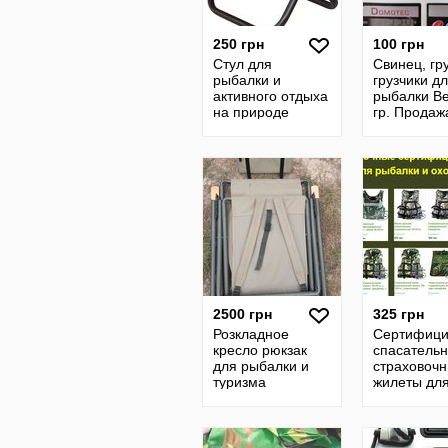
250 грн
100 грн
Стул для
Свинец, гр
рыбалки и
грузчики д
активного отдыха
рыбалки Ве
на природе
гр. Продаж
одним лото
цена указа
все
2500 грн
325 грн
Розкладное
Сертифици
кресло рюкзак
спасательн
для рыбалки и
страховоч
туризма
жилеты для
спорта и о
лодки, ка