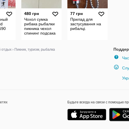
480 грн
77 грн
ьный
Чохол сумка
Прилад для
ld
рибака рыбалки
застусування на
690
пикника чехол
рибалці.
спининг подсака
/
стульчик сетка
Поддер
й отдых
›
Пикник, туризм, рыбалка
Час
Слу
Укр
сетях
Будьте всегда на связи с помощью п