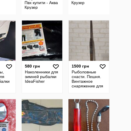
Пвх купити - Аква
Крузер
Крузер
580 грн
1500 грн
ы,
Наколенники для
Рыболовные
ля
зимней рыбалки
снасти. Пешня.
балки
IdeaFisher
Винтажное
снаряжение для
подледной
рыбалки