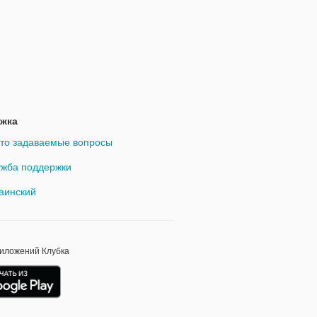
жка
то задаваемые вопросы
жба поддержки
аинский
риложений Клубка