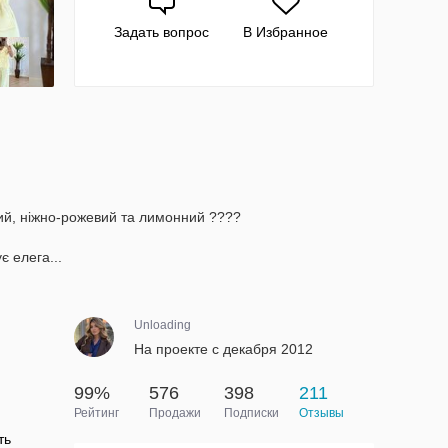
Задать вопрос
В Избранное
ий, ніжно-рожевий та лимонний ????
є елега...
Unloading
На проекте с декабря 2012
99%
576
398
211
Рейтинг
Продажи
Подписки
Отзывы
ть