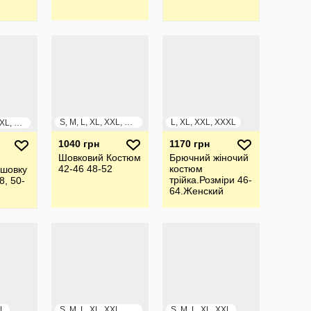
S, M, L, XL, XXL, XXXL
L, XL, XXL, XXXL
S, M, L, XL, XXL, XXXL
1040 грн
1170 грн
Шовковий Костюм
Брючний жiночий
42-46 48-52
костюм
 шовку
трiйка.Розмiри 46-
8, 50-
64.Женский
брючный костюм
тройка
XL
S, M, L, XL, XXL, XXXL
S, M, L, XL, XXL