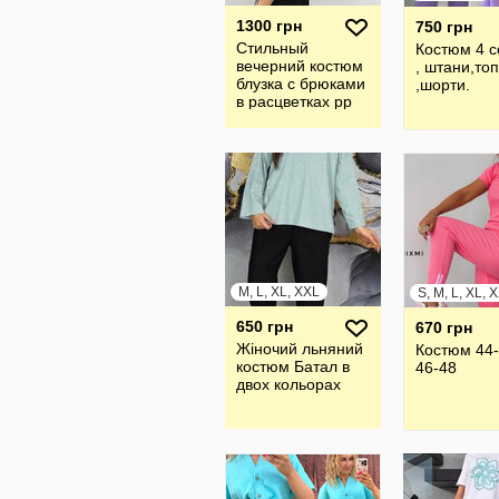
1300 грн
750 грн
Стильный
Костюм 4 с
вечерний костюм
, штани,топ
блузка с брюками
,шорти.
в расцветках рр
48-58
M, L, XL, XXL
S, M, L, XL, 
650 грн
670 грн
Жіночий льняний
Костюм 44-
костюм Батал в
46-48
двох кольорах