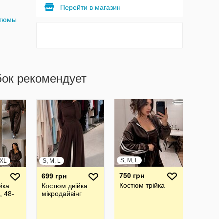
Перейти в магазин
стюмы
бок рекомендует
S, M, L
XXL
S, M, L
750 грн
699 грн
Костюм трійка
йка
Костюм двійка
, 48-
мікродайвінг