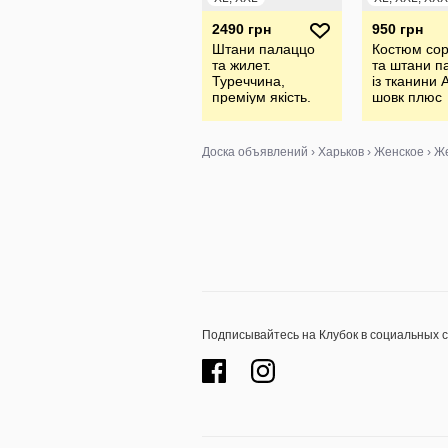
2490 грн
950 грн
Штани палаццо
Костюм сор
та жилет.
та штани п
Туреччина,
із тканини 
преміум якість.
шовк плюс
Стан нового
косинка у
подарунок
Доска объявлений
›
Харьков
›
Женское
›
Же
Подписывайтесь на Клубок в социальных 