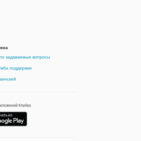
жка
то задаваемые вопросы
жба поддержки
аинский
риложений Клубка