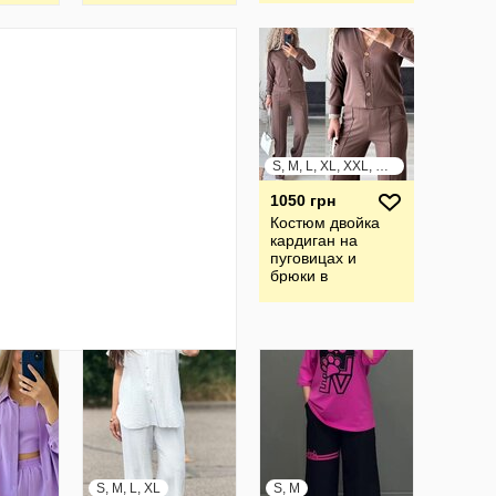
S, M, L, XL, XXL, XXXL
1050 грн
Костюм двойка
кардиган на
пуговицах и
брюки в
расцветках рр 42-
54
S, M, L, XL
S, M