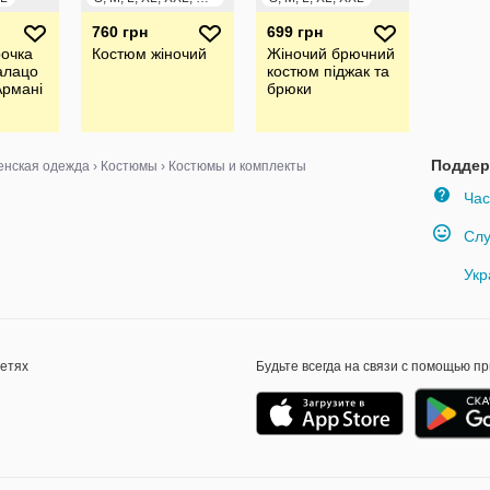
760 грн
699 грн
очка
Костюм жіночий
Жіночий брючний
алацо
костюм піджак та
Армані
брюки
Поддер
нская одежда
›
Костюмы
›
Костюмы и комплекты
Час
Слу
Укр
сетях
Будьте всегда на связи с помощью п