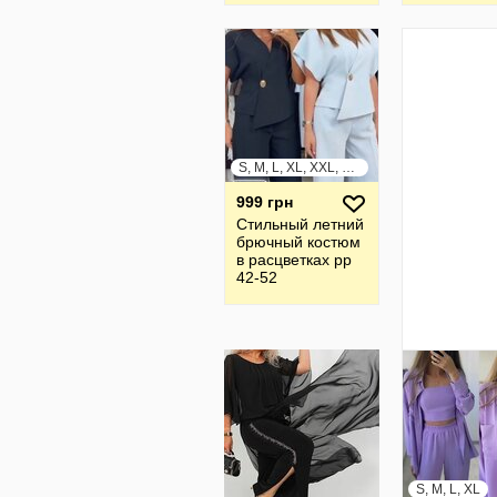
S, M, L, XL, XXL, XXXL
999 грн
Стильный летний
брючный костюм
в расцветках рр
42-52
S, M, L, XL