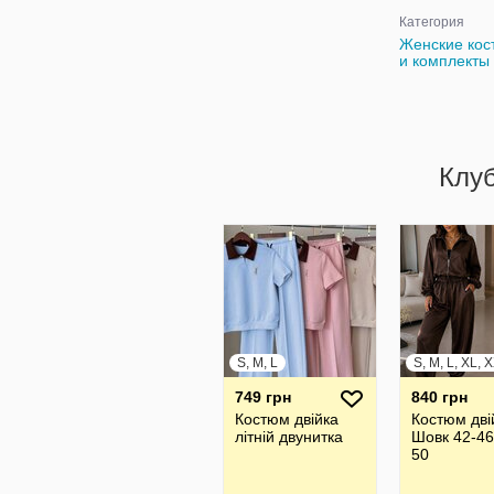
Категория
Женские ко
и комплекты
Клу
S, M, L
S, M, L, XL, 
749 грн
840 грн
Костюм двійка
Костюм дві
літній двунитка
Шовк 42-46
50