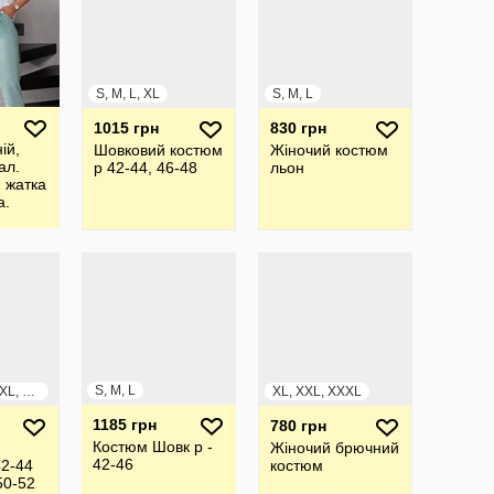
S, M, L, XL
S, M, L
1015 грн
830 грн
ій,
Шовковий костюм
Жіночий костюм
ал.
р 42-44, 46-48
льон
 жатка
а.
S, M, L
S, M, L, XL, XXL, XXXL
XL, XXL, XXXL
1185 грн
780 грн
Костюм Шовк р -
Жiночий брючний
42-46
2-44
костюм
50-52