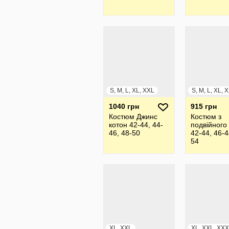
S, M, L, XL, XXL
1040 грн
915 грн
Костюм Джинс
Костюм з
котон 42-44, 44-
подвійного
46, 48-50
42-44, 46-4
54
XL, XXL
XL, XXL, XX