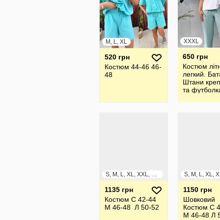
XXXL
M, L, XL
650 грн
520 грн
Костюм літн
Костюм 44-46 46-
легкий. Бат
48
Штани креп
та футболк
S, M, L, XL, XXL, XXXL
1135 грн
1150 грн
Костюм С 42-44
Шовковий
М 46-48 Л 50-52
Костюм С 4
М 46-48 Л 