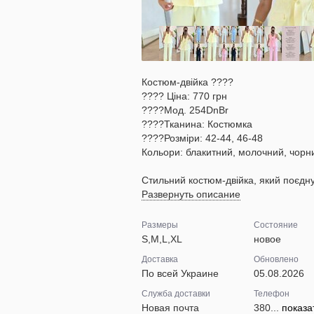
Костюм-двійка ????
???? Ціна: 770 грн
????Мод. 254DnBr
????Тканина: Костюмка
????Розміри: 42-44, 46-48
Кольори: блакитний, молочний, чорн
Стильний костюм-двійка, який поєдну
Развернуть описание
Размеры
Состояние
S,M,L,XL
новое
Доставка
Обновлено
По всей Украине
05.08.2026
Служба доставки
Телефон
Новая почта
380...
показа