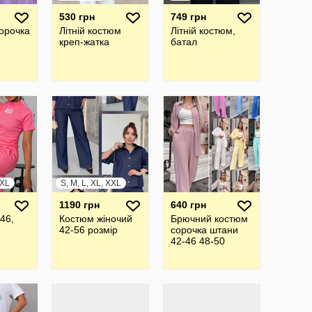
530 грн
749 грн
орочка
Літній костюм
Літній костюм,
креп-жатка
батал
XXL
S, M, L, XL, XXL
1190 грн
640 грн
46,
Костюм жіночий
Брючний костюм
42-56 розмір
сорочка штани
42-46 48-50