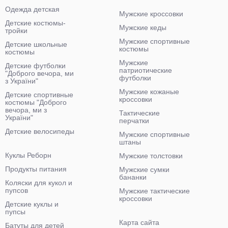
Одежда детская
Мужские кроссовки
Детские костюмы-
Мужские кеды
тройки
Мужские спортивные
Детские школьные
костюмы
костюмы
Мужские
Детские футболки
патриотические
"Доброго вечора, ми
футболки
з України"
Мужские кожаные
Детские спортивные
кроссовки
костюмы "Доброго
вечора, ми з
Тактические
України"
перчатки
Детские велосипеды
Мужские спортивные
штаны
Куклы Реборн
Мужские толстовки
Продукты питания
Мужские сумки
бананки
Коляски для кукол и
пупсов
Мужские тактические
кроссовки
Детские куклы и
пупсы
Карта сайта
Батуты для детей