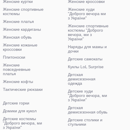
Женские куртки
Женские кроссовки
Женские спортивные
Женские худи
костюмы
"Доброго вечора ми
з України"
Женские платья
Женские спортивные
Женские кардиганы
костюмы "Доброго
вечора, ми з
Женская обувь
України"
Женские кожаные
Наряды для мамы и
кроссовки
дочки
Плитоноски
Детские самокаты
Женские
Куклы LoL Surprise
повседневные
платья
Детская
демисезонная
Женские кофты
одежда
Тактические рюкзаки
Детские худи
"Доброго вечора, ми
з України"
Детские горки
Детская
Домики для кукол
демисезонная обувь
Детские костюмы
Детские столики и
"Доброго вечора, ми
стульчики
з України"