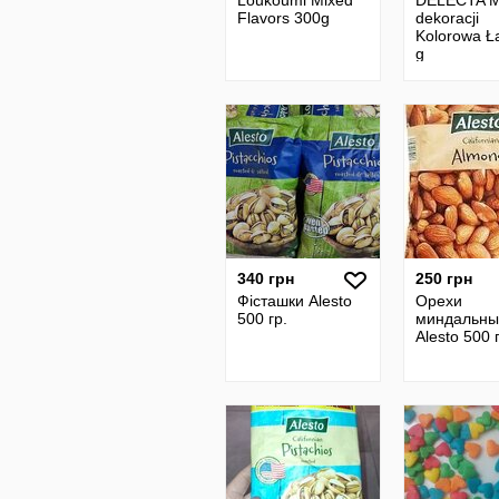
Loukoumi Mixed
DELECTA M
Flavors 300g
dekoracji
Kolorowa Ł
g
340 грн
250 грн
Фісташки Alesto
Орехи
500 гр.
миндальны
Alesto 500