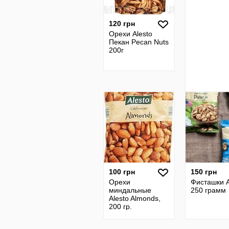
120 грн
Орехи Alesto
Пекан Pecan Nuts
200г
100 грн
150 грн
Орехи
Фисташки A
миндальные
250 грамм
Alesto Almonds,
200 гр.