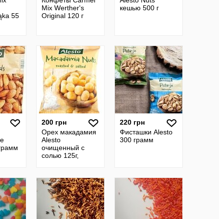
ix
Конфеты Carmel
Alesto Nuts
Mix Werther's
кешью 500 г
ąka 55
Original 120 г
200 грн
220 грн
Орех макадамия
Фисташки Alesto
е
Alesto
300 грамм
 грамм
очищенный с
солью 125г,
Германия