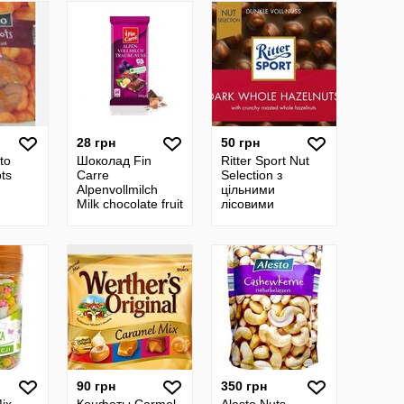
28 грн
50 грн
to
Шоколад Fin
Ritter Sport Nut
ots
Carre
Selection з
Alpenvollmilch
цільними
Milk chocolate fruit
лісовими
nut- Молочный
горіхами
шоколад с
кусочками
лесного орех
90 грн
350 грн