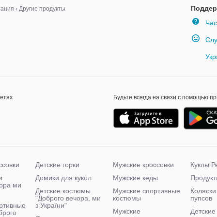
Поддер
тания
›
Другие продукты
Час
Слу
Укр
сетях
Будьте всегда на связи с помощью п
ссовки
Детские горки
Мужские кроссовки
Куклы Р
и
Домики для кукол
Мужские кеды
Продукт
чора ми
Детские костюмы
Мужские спортивные
Коляски
"Доброго вечора, ми
костюмы
пупсов
ртивные
з України"
Мужские
Детские
брого