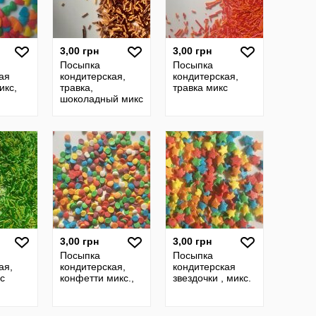
3,00 грн
3,00 грн
Посыпка
Посыпка
ая
кондитерская,
кондитерская,
икс,
травка,
травка микс
шоколадный микс
3,00 грн
3,00 грн
Посыпка
Посыпка
ая,
кондитерская,
кондитерская
кс
конфетти микс.,
звездочки , микс.