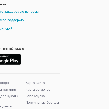
жка
то задаваемые вопросы
жба поддержки
аинский
риложений Клубка
еборн
Карта сайта
ы питания
Карта регионов
 для кукол и
Блог Клубка
Популярные бренды
 куклы и