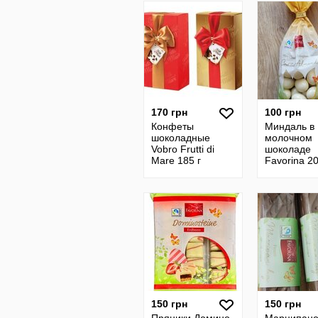
170 грн
100 грн
Конфеты
Миндаль в
шоколадные
молочном
Vobro Frutti di
шоколаде
Mare 185 г
Favorina 20
Польша
150 грн
150 грн