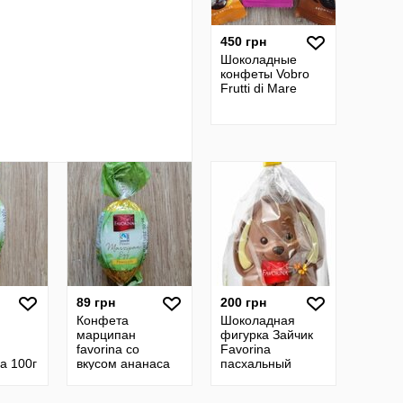
450 грн
Шоколадные
конфеты Vobro
Frutti di Mare
89 грн
200 грн
Конфета
Шоколадная
марципан
фигурка Зайчик
favorina со
Favorina
а 100г
вкусом ананаса
пасхальный
175
молочный
шоколад 150 г