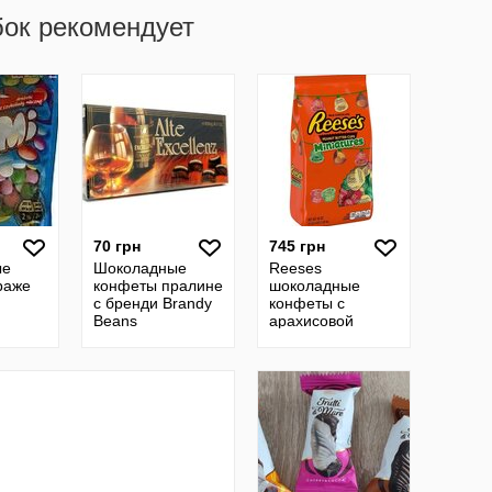
бок рекомендует
70 грн
745 грн
ые
Шоколадные
Reeses
раже
конфеты пралине
шоколадные
с бренди Brandy
конфеты с
Beans
арахисовой
начинкой Hershey
Сша 1020 грамм
Christmas Candy
Holiday Peanu