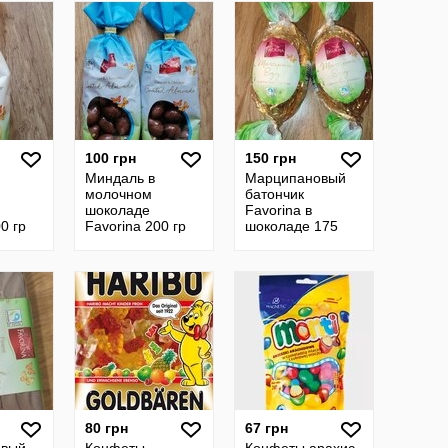
100 грн
150 грн
Миндаль в
Марципановый
молочном
батончик
шоколаде
Favorina в
0 гр
Favorina 200 гр
шоколаде 175
грамм
80 грн
67 грн