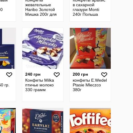
овый
Конфеты
Конфеты арахис
жевательные
в сахарной
00
Haribo Золотой
глазури Monti
Мишка 200г для
240г Польша
детей и взрослых
240 грн
200 грн
Конфеты Milka
конфеты E.Wedel
0 гр.
птичье молоко
Ptasie Mleczco
330 грамм
380г