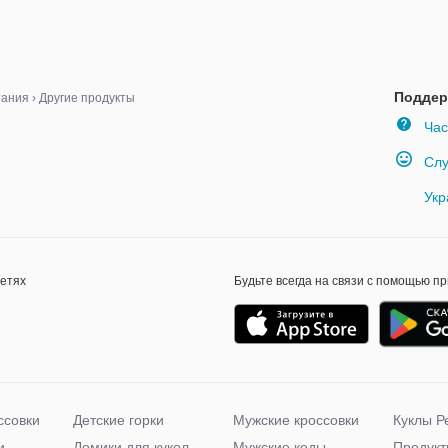
Поддер
тания
›
Другие продукты
Час
Слу
Укр
сетях
Будьте всегда на связи с помощью п
ссовки
Детские горки
Мужские кроссовки
Куклы Р
и
Домики для кукол
Мужские кеды
Продукт