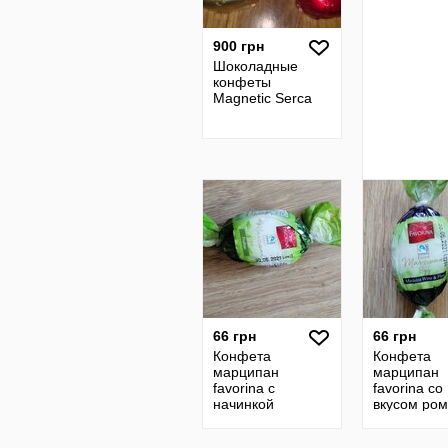
900 грн
Шоколадные
конфеты
Magnetic Serca
66 грн
66 грн
Конфета
Конфета
марципан
марципан
favorina с
favorina со
начинкой
вкусом ром
пралине 100г