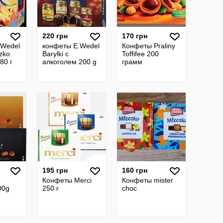
220 грн
170 грн
.Wedel
конфеты E.Wedel
Конфеты Praliny
zko
Вarylki с
Toffifee 200
80 г
алкоголем 200 g
грамм
195 грн
160 грн
Конфеты Merci
Конфеты mister
00g
250 г
choc