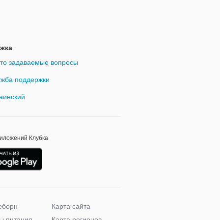
жка
то задаваемые вопросы
жба поддержки
аинский
риложений Клубка
еборн
Карта сайта
ы питания
Карта регионов