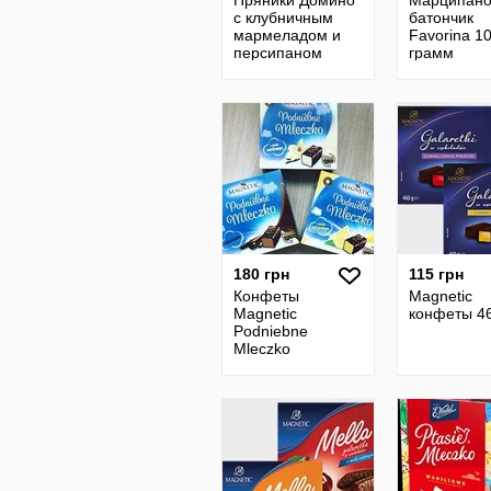
Пряники Домино
Марципан
с клубничным
батончик
мармеладом и
Favorina 1
персипаном
грамм
Favorina
Dominosteine в
белом шоколаде
175 г
180 грн
115 грн
Конфеты
Magnetic
Magnetic
конфеты 46
Podniebne
Mleczko
Czekoladowe 380
г. Польша