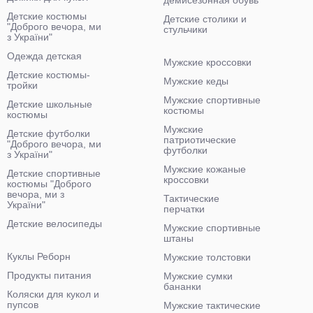
демисезонная обувь
Детские костюмы
Детские столики и
"Доброго вечора, ми
стульчики
з України"
Одежда детская
Мужские кроссовки
Детские костюмы-
Мужские кеды
тройки
Мужские спортивные
Детские школьные
костюмы
костюмы
Мужские
Детские футболки
патриотические
"Доброго вечора, ми
футболки
з України"
Мужские кожаные
Детские спортивные
кроссовки
костюмы "Доброго
вечора, ми з
Тактические
України"
перчатки
Детские велосипеды
Мужские спортивные
штаны
Куклы Реборн
Мужские толстовки
Продукты питания
Мужские сумки
бананки
Коляски для кукол и
пупсов
Мужские тактические