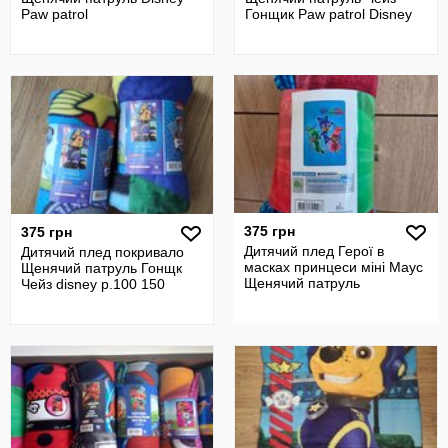
Paw patrol
Гонщик Paw patrol Disney
375 грн
375 грн
Дитячий плед Герої в
Дитячий плед покривало
масках принцеси міні Маус
Щенячий патруль Гонщк
Щенячий патруль
Чейз disney р.100 150