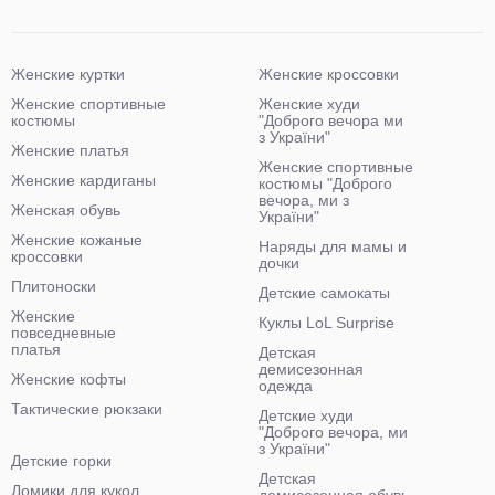
Женские куртки
Женские кроссовки
Женские спортивные
Женские худи
костюмы
"Доброго вечора ми
з України"
Женские платья
Женские спортивные
Женские кардиганы
костюмы "Доброго
вечора, ми з
Женская обувь
України"
Женские кожаные
Наряды для мамы и
кроссовки
дочки
Плитоноски
Детские самокаты
Женские
Куклы LoL Surprise
повседневные
платья
Детская
демисезонная
Женские кофты
одежда
Тактические рюкзаки
Детские худи
"Доброго вечора, ми
з України"
Детские горки
Детская
Домики для кукол