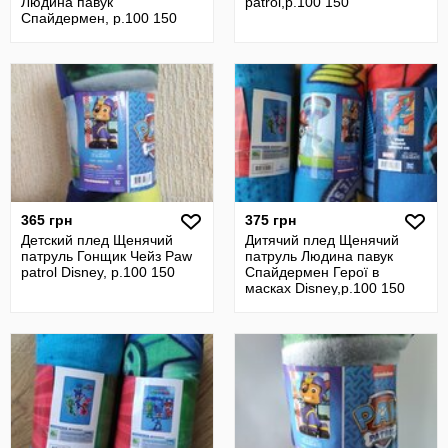
Людина павук
patrol,р.100 150
Спайдермен, р.100 150
365 грн
375 грн
Детский плед Щенячий
Дитячий плед Щенячий
патруль Гонщик Чейз Paw
патруль Людина павук
patrol Disney, р.100 150
Спайдермен Герої в
масках Disney,р.100 150