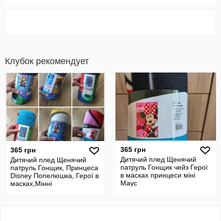
Клубок рекомендует
365 грн
365 грн
Дитячий плед Щенячий
Дитячий плед Щенячий
патруль Гонщик чейз Герої
патруль Гонщик, Принцеса
в масках принцеси міні
Disney Попелюшка, Герої в
Маус
масках,Мінні
маус,р.100/150,