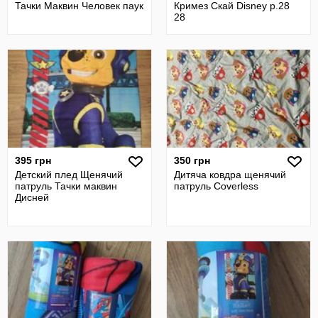
Тачки Маквин Человек паук
Кримез Скай Disney р.28
28
395 грн
350 грн
Детский плед Щенячий
Дитяча ковдра щенячий
патруль Тачки маквин
патруль Coverless
Дисней