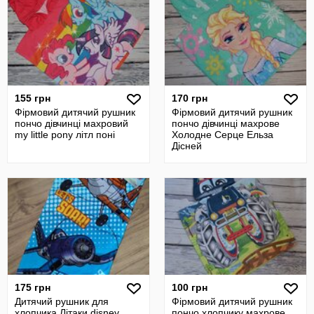
155 грн
170 грн
Фірмовий дитячий рушник
Фірмовий дитячий рушник
пончо дівчинці махровий
пончо дівчинці махрове
my little pony літл поні
Холодне Серце Ельза
Дісней
175 грн
100 грн
Дитячий рушник для
Фірмовий дитячий рушник
хлопчика Літаки disney
пончо хлопчику махрове