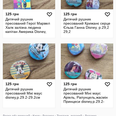
125 грн
125 грн
Дитячий рушник
Дитячий рушник
пресований Герої Марвел
пресований Крижанє серце
Халк залізна людина
Єльза Ганна Disney, р.29,2
капітан Америка Disney,
29,2
р.29,2 29,2
125 грн
125 грн
Дитячий рушник
Дитячий рушник
пресований Мікі маус
пресований Міні маус
disney,р.29.2-29.2см
Аріель, Рапунцель,жасмін
Принцеси disney,р.29.2-
29.2см