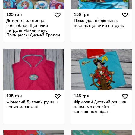
125 грн
150 грн
Детское полотенце
Підковдра піодіяльник
волшебное Щенячий
постіль щенячий патруль
патруль Минни маус
Принцессы Дисней Тролли
История игрушек Бетме
135 грн
145 грн
Фірмовий Дитячий рушник
Фірмовий Дитячий рушник
пончо малюкові
пончо махровий з
капюшоном пірат