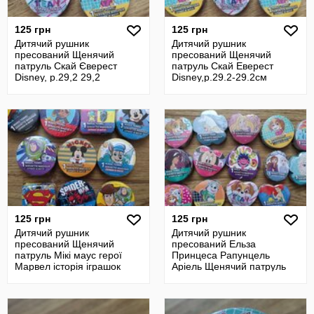
125 грн
125 грн
Дитячий рушник
Дитячий рушник
пресований Щенячий
пресований Щенячий
патруль Скай Єверест
патруль Скай Еверест
Disney, р.29,2 29,2
Disney,р.29.2-29.2см
125 грн
125 грн
Дитячий рушник
Дитячий рушник
пресований Щенячий
пресований Ельза
патруль Мікі маус герої
Принцеса Рапунцель
Марвел історія іграшок
Аріель Щенячий патруль
людина павук Disney
Скай Міні маус Рапунцель
т