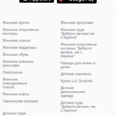
Женские куртки
Женские кроссовки
Женские спортивные
Женские худи
костюмы
"Доброго вечора ми
з України"
Женские платья
Женские спортивные
Женские кардиганы
костюмы "Доброго
вечора, ми з
Женская обувь
України"
Женские кожаные
Наряды для мамы и
кроссовки
дочки
Плитоноски
Детские самокаты
Женские
Куклы LoL Surprise
повседневные
платья
Детская
демисезонная
Женские кофты
одежда
Тактические рюкзаки
Детские худи
"Доброго вечора, ми
з України"
Детские горки