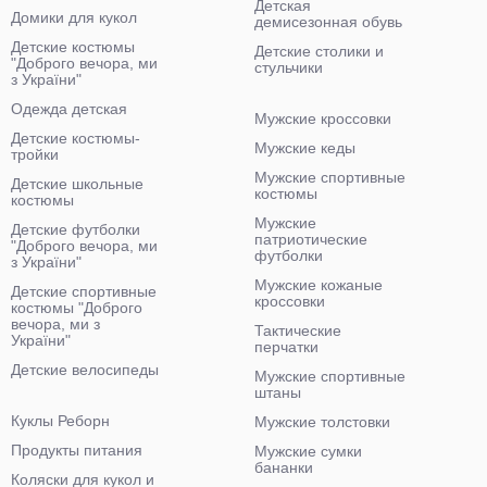
Детская
Домики для кукол
демисезонная обувь
Детские костюмы
Детские столики и
"Доброго вечора, ми
стульчики
з України"
Одежда детская
Мужские кроссовки
Детские костюмы-
Мужские кеды
тройки
Мужские спортивные
Детские школьные
костюмы
костюмы
Мужские
Детские футболки
патриотические
"Доброго вечора, ми
футболки
з України"
Мужские кожаные
Детские спортивные
кроссовки
костюмы "Доброго
вечора, ми з
Тактические
України"
перчатки
Детские велосипеды
Мужские спортивные
штаны
Куклы Реборн
Мужские толстовки
Продукты питания
Мужские сумки
бананки
Коляски для кукол и