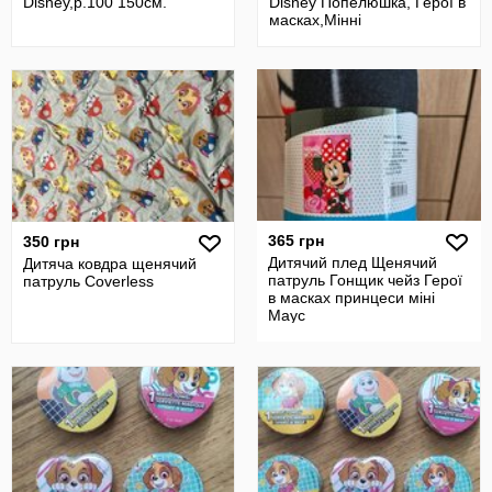
Disney,р.100 150см.
Disney Попелюшка, Герої в
масках,Мінні
маус,р.100/150,
365 грн
350 грн
Дитячий плед Щенячий
Дитяча ковдра щенячий
патруль Гонщик чейз Герої
патруль Coverless
в масках принцеси міні
Маус