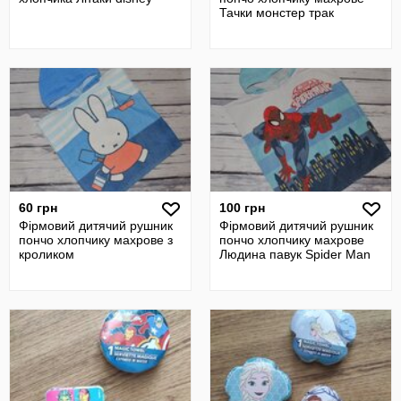
Тачки монстер трак
60 грн
100 грн
Фірмовий дитячий рушник
Фірмовий дитячий рушник
пончо хлопчику махрове з
пончо хлопчику махрове
кроликом
Людина павук Spider Man