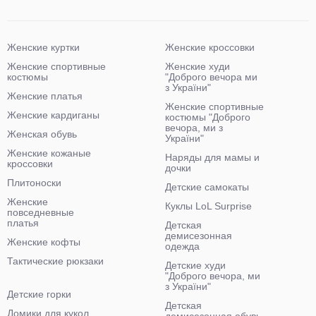
Женские куртки
Женские кроссовки
Женские спортивные
Женские худи
костюмы
"Доброго вечора ми
з України"
Женские платья
Женские спортивные
Женские кардиганы
костюмы "Доброго
вечора, ми з
Женская обувь
України"
Женские кожаные
Наряды для мамы и
кроссовки
дочки
Плитоноски
Детские самокаты
Женские
Куклы LoL Surprise
повседневные
платья
Детская
демисезонная
Женские кофты
одежда
Тактические рюкзаки
Детские худи
"Доброго вечора, ми
з України"
Детские горки
Детская
Домики для кукол