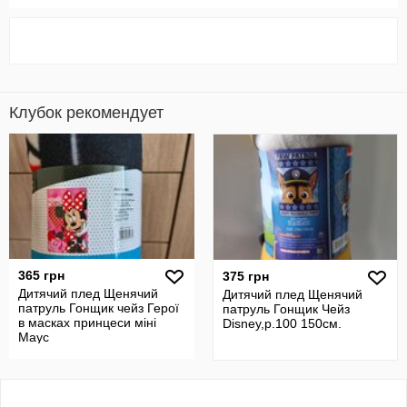
Клубок рекомендует
365 грн
375 грн
Дитячий плед Щенячий
Дитячий плед Щенячий
патруль Гонщик чейз Герої
патруль Гонщик Чейз
в масках принцеси міні
Disney,р.100 150см.
Маус