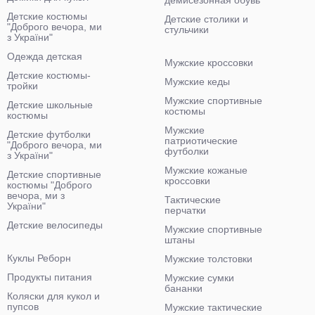
демисезонная обувь
Детские костюмы
Детские столики и
"Доброго вечора, ми
стульчики
з України"
Одежда детская
Мужские кроссовки
Детские костюмы-
Мужские кеды
тройки
Мужские спортивные
Детские школьные
костюмы
костюмы
Мужские
Детские футболки
патриотические
"Доброго вечора, ми
футболки
з України"
Мужские кожаные
Детские спортивные
кроссовки
костюмы "Доброго
вечора, ми з
Тактические
України"
перчатки
Детские велосипеды
Мужские спортивные
штаны
Куклы Реборн
Мужские толстовки
Продукты питания
Мужские сумки
бананки
Коляски для кукол и
пупсов
Мужские тактические