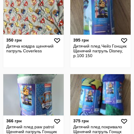
350 грн
395 грн
Дитяча ковдра щенячий
Дитячий плед Чейз Гонщик
патруль Coverless
Щенячий патруль Disney,
р.100 150
366 грн
375 грн
Дитячий плед paw patrol
Дитячий плед покривало
Щенячий патруль Гонщик
Щенячий патруль Гонщк