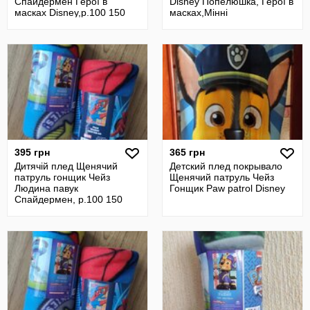
Спайдермен Герої в
Disney Попелюшка, Герої в
масках Disney,р.100 150
масках,Мінні
маус,р.100/150,
395 грн
365 грн
Дитячій плед Щенячий
Детский плед покрывало
патруль гонщик Чейз
Щенячий патруль Чейз
Людина павук
Гонщик Paw patrol Disney
Спайдермен, р.100 150