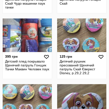
Скай Чудо машинки паук
Скай
тачки
395 грн
125 грн
Детский плед покрывало
Дитячий рушник
Щенячий патруль Гонщик
пресований Щенячий
Тачки Маквин Человек паук
патруль Скай Єверест
Disney, р.29,2 29,2