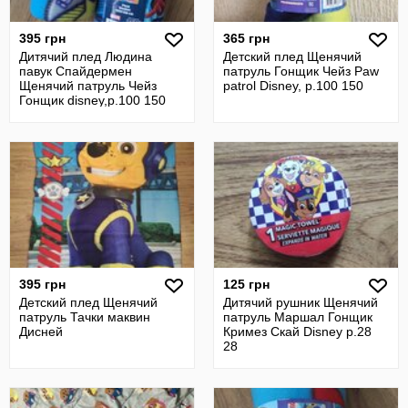
395 грн
365 грн
Дитячий плед Людина
Детский плед Щенячий
павук Спайдермен
патруль Гонщик Чейз Paw
Щенячий патруль Чейз
patrol Disney, р.100 150
Гонщик disney,р.100 150
395 грн
125 грн
Детский плед Щенячий
Дитячий рушник Щенячий
патруль Тачки маквин
патруль Маршал Гонщик
Дисней
Кримез Скай Disney р.28
28