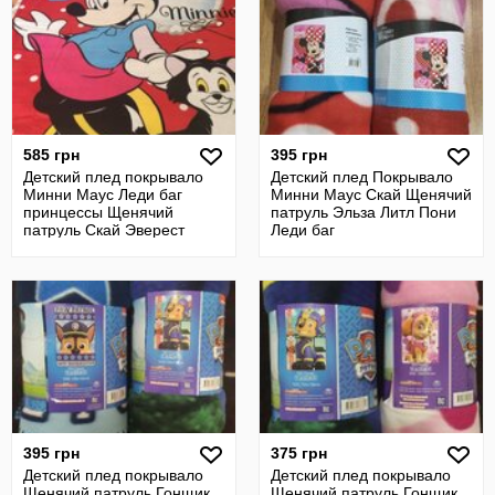
585 грн
395 грн
Детский плед покрывало
Детский плед Покрывало
Минни Маус Леди баг
Минни Маус Скай Щенячий
принцессы Щенячий
патруль Эльза Литл Пони
патруль Скай Эверест
Леди баг
395 грн
375 грн
Детский плед покрывало
Детский плед покрывало
Щенячий патруль Гонщик
Щенячий патруль Гонщик