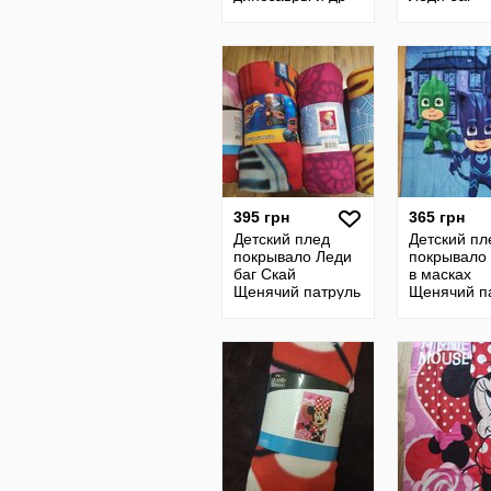
Дисней
принцессы
Щенячий п
Скай Эвере
395 грн
365 грн
Детский плед
Детский пл
покрывало Леди
покрывало
баг Скай
в масках
Щенячий патруль
Щенячий п
Минни Маус паук
Вспыш лед
Минни мау