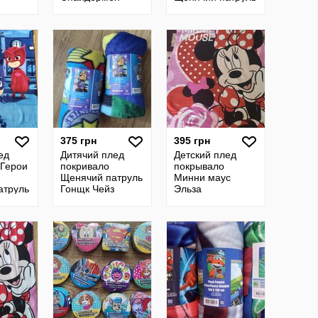
Тачки Щенячий
Эльза Литл Пони
атруль
патруль Вспыш
Леди баг
ст
375 грн
395 грн
ед
Дитячий плед
Детский плед
 Герои
покривало
покрывало
Щенячий патруль
Минни маус
атруль
Гонщк Чейз
Эльза
и баг
disney р.100 150
с