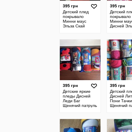
395 грн
395 грн
Детский плед
Детский пл
покрывало
покрывало
Минни маус
Минни мау
Эльза Скай
Дисней Эл
Скай Прин
Леди баг
395 грн
395 грн
Детские яркие
Детский пл
пледы Дисней
Дисней Ли
Леди Баг
Пони Тачки
Щенячий патруль
Щенячий п
Человек паук
Леди Баг 
Вспыш и др.