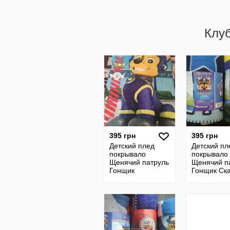
Клу
395 грн
395 грн
Детский плед
Детский пл
покрывало
покрывало
Щенячий патруль
Щенячий п
Гонщик
Гонщик Ск
Чудо маши
паук тачки