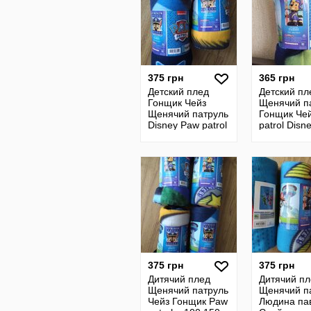
375 грн
365 грн
Детский плед
Детский пл
Гонщик Чейз
Щенячий п
Щенячий патруль
Гонщик Че
Disney Paw patrol
patrol Disne
р.100 150
375 грн
375 грн
Дитячий плед
Дитячий пл
Щенячий патруль
Щенячий п
Чейз Гонщик Paw
Людина па