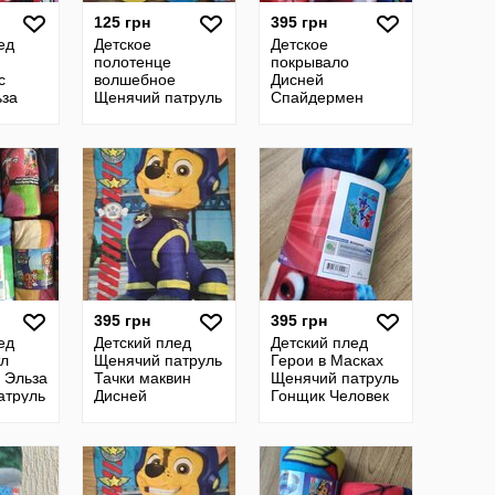
125 грн
395 грн
ед
Детское
Детское
полотенце
покрывало
с
волшебное
Дисней
ьза
Щенячий патруль
Спайдермен
цессы
Минни маус
Самолеты Герои
Принцессы
в масках Вспыш
Дисней Тролли
Щенячий патруль
История игрушек
Злые птички Дино
Бетме
395 грн
395 грн
ед
Детский плед
Детский плед
тл
Щенячий патруль
Герои в Масках
 Эльза
Тачки маквин
Щенячий патруль
атруль
Дисней
Гонщик Человек
Вспыш
паук Вспыш Чудо
машинки