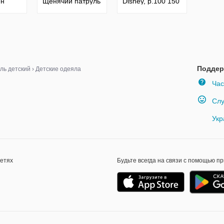
ен
Щенячий патруль
Disney, р.100 150
сках
Чейз Гонщик
00 150
disney,р.100 150
Поддер
ль детский
›
Детские одеяла
Час
Слу
Укр
сетях
Будьте всегда на связи с помощью п