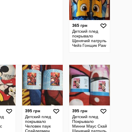
365 грн
Детский плед
покрывало
Щенячий патруль
Чейз Гонщик Paw
patrol Disney
395 грн
395 грн
ед
Детский плед
Детский плед
покрывало
Покрывало
с
Человек паук
Минни Маус Скай
Спайдермен
Щенячий патруль