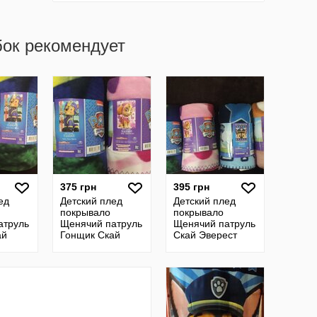
бок рекомендует
375 грн
395 грн
ед
Детский плед
Детский плед
покрывало
покрывало
атруль
Щенячий патруль
Щенячий патруль
ай
Гонщик Скай
Скай Эверест
нки
Гонщик