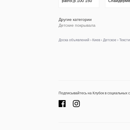
patrol,р.100 150
Спайдерм
Герої в ма
Disney,р.1
Другие категории
Детские покрывала
Доска объявлений
›
Киев
›
Детское
›
Тексти
Подписывайтесь на Клубок в социальных 