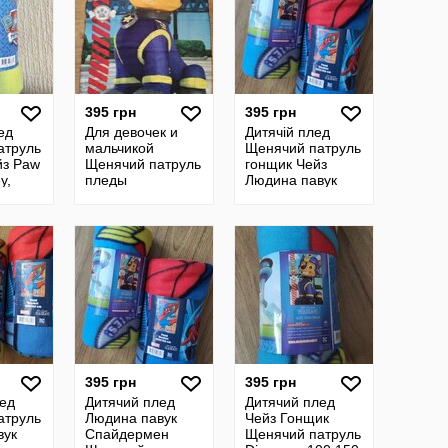
395 грн
395 грн
ед
Для девочек и
Дитячій плед
атруль
мальчикой
Щенячий патруль
йз Paw
Щенячий патруль
гонщик Чейз
y,
пледы
Людина павук
Спайдермен,
р.100 150
395 грн
395 грн
ед
Дитячий плед
Дитячий плед
атруль
Людина павук
Чейз Гонщик
вук
Спайдермен
Щенячий патруль