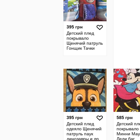
395 грн
Детский плед
покрывало
Щенячий патруль
Гонщик Тачки
Маквин Человек
паук
395 грн
585 грн
Детский плед
Детский пл
одеяло Щенячий
покрывало
патруль паук
Минни Мау
динозавры и др
Леди баг