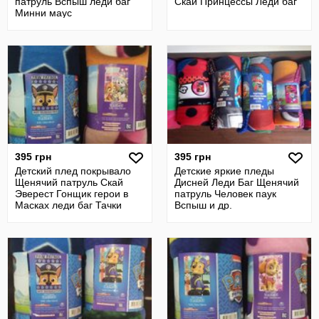
патруль Вспыш леди баг
Скай Принцессы Леди баг
Минни маус
395 грн
395 грн
Детский плед покрывало
Детские яркие пледы
Щенячий патруль Скай
Дисней Леди Баг Щенячий
Эверест Гонщик герои в
патруль Человек паук
Масках леди баг Тачки
Вспыш и др.