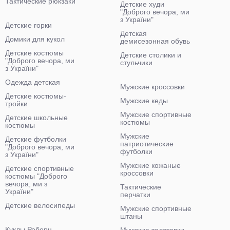
Тактические рюкзаки
Детские худи
"Доброго вечора, ми
з України"
Детские горки
Детская
Домики для кукол
демисезонная обувь
Детские костюмы
Детские столики и
"Доброго вечора, ми
стульчики
з України"
Одежда детская
Мужские кроссовки
Детские костюмы-
Мужские кеды
тройки
Мужские спортивные
Детские школьные
костюмы
костюмы
Мужские
Детские футболки
патриотические
"Доброго вечора, ми
футболки
з України"
Мужские кожаные
Детские спортивные
кроссовки
костюмы "Доброго
вечора, ми з
Тактические
України"
перчатки
Детские велосипеды
Мужские спортивные
штаны
Куклы Реборн