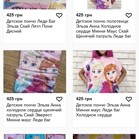
425 грн
425 грн
Детское пончо Леди Баг
Детское пончо полотенце
Эльза Скай Литл Пони
Эльза Анна Холодное
Дисней
сердце Минни Маус Скай
Щенячий патруль Леди баг
425 грн
425 грн
Детское пончо Эльза Анна
Детское пончо Эльза Анна
холодное сердце щенячий
Минни маус Леди баг
патруль Скай Эверест
Холодное сердце
Минни маус Леди баг
дисней