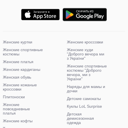
Женские куртки
Женские кроссовки
Женские спортивные
Женские худи
костюмы
"Доброго вечора ми
з України"
Женские платья
Женские спортивные
Женские кардиганы
костюмы "Доброго
вечора, ми з
Женская обувь
України"
Женские кожаные
Наряды для мамы и
кроссовки
дочки
Плитоноски
Детские самокаты
Женские
Куклы LoL Surprise
повседневные
платья
Детская
демисезонная
Женские кофты
одежда