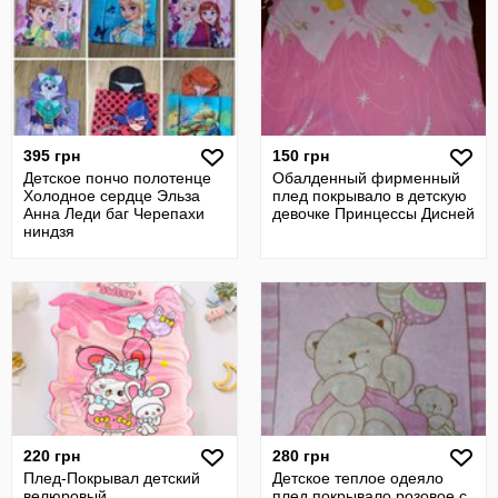
395 грн
150 грн
Детское пончо полотенце
Обалденный фирменный
Холодное сердце Эльза
плед покрывало в детскую
Анна Леди баг Черепахи
девочке Принцессы Дисней
ниндзя
220 грн
280 грн
Плед-Покрывал детский
Детское теплое одеяло
велюровый
плед покрывало розовое с