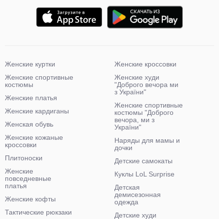
Женские куртки
Женские кроссовки
Женские спортивные
Женские худи
костюмы
"Доброго вечора ми
з України"
Женские платья
Женские спортивные
Женские кардиганы
костюмы "Доброго
вечора, ми з
Женская обувь
України"
Женские кожаные
Наряды для мамы и
кроссовки
дочки
Плитоноски
Детские самокаты
Женские
Куклы LoL Surprise
повседневные
платья
Детская
демисезонная
Женские кофты
одежда
Тактические рюкзаки
Детские худи