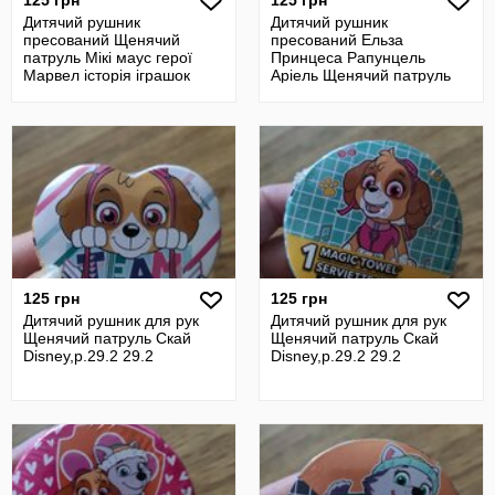
125 грн
125 грн
Дитячий рушник
Дитячий рушник
пресований Щенячий
пресований Ельза
патруль Мікі маус герої
Принцеса Рапунцель
Марвел історія іграшок
Аріель Щенячий патруль
людина павук Disney
Скай Міні маус Рапунцель
т
125 грн
125 грн
Дитячий рушник для рук
Дитячий рушник для рук
Щенячий патруль Скай
Щенячий патруль Скай
Disney,р.29.2 29.2
Disney,р.29.2 29.2