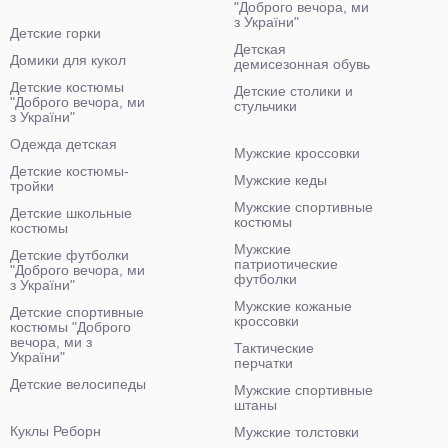
"Доброго вечора, ми
з України"
Детские горки
Детская
Домики для кукол
демисезонная обувь
Детские костюмы
Детские столики и
"Доброго вечора, ми
стульчики
з України"
Одежда детская
Мужские кроссовки
Детские костюмы-
Мужские кеды
тройки
Мужские спортивные
Детские школьные
костюмы
костюмы
Мужские
Детские футболки
патриотические
"Доброго вечора, ми
футболки
з України"
Мужские кожаные
Детские спортивные
кроссовки
костюмы "Доброго
вечора, ми з
Тактические
України"
перчатки
Детские велосипеды
Мужские спортивные
штаны
Куклы Реборн
Мужские толстовки