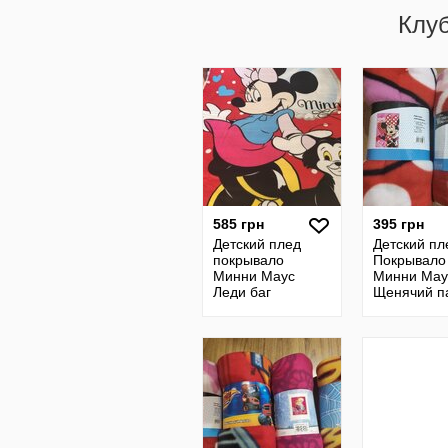
Клу
585 грн
395 грн
Детский плед
Детский пл
покрывало
Покрывало
Минни Маус
Минни Мау
Леди баг
Щенячий п
принцессы
Эльза Литл
Щенячий патруль
Леди баг
Скай Эверест