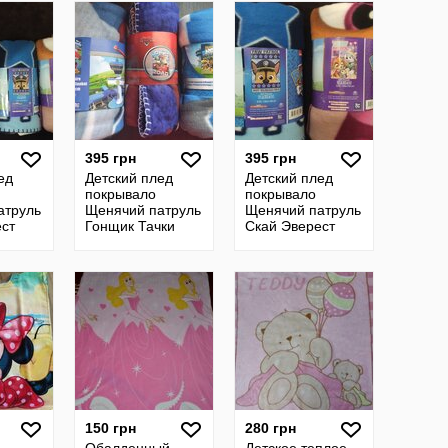
395 грн
395 грн
ед
Детский плед
Детский плед
покрывало
покрывало
атруль
Щенячий патруль
Щенячий патруль
ст
Гонщик Тачки
Скай Эверест
Маквин Человек
Гонщик герои в
паук
Масках леди баг
Тачки
150 грн
280 грн