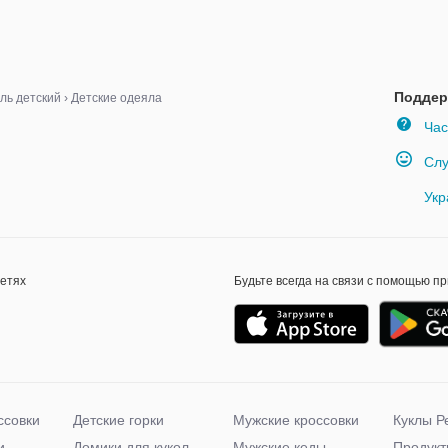
Поддер
ль детский
›
Детские одеяла
Час
Слу
Укр
сетях
Будьте всегда на связи с помощью п
ссовки
Детские горки
Мужские кроссовки
Куклы Р
и
Домики для кукол
Мужские кеды
Продукт