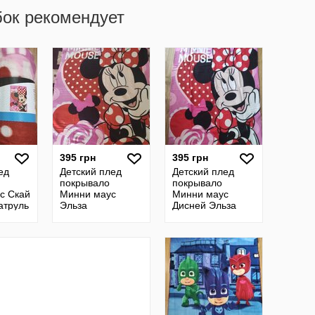
бок рекомендует
395 грн
395 грн
ед
Детский плед
Детский плед
покрывало
покрывало
с Скай
Минни маус
Минни маус
атруль
Эльза
Дисней Эльза
 Пони
Скай Принцессы
Леди баг