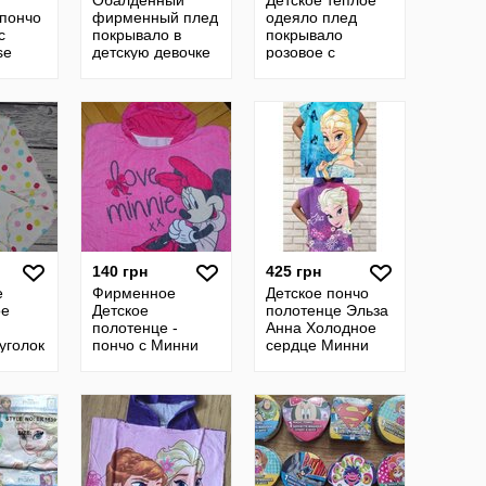
Обалденный
Детское теплое
 пончо
фирменный плед
одеяло плед
с
покрывало в
покрывало
se
детскую девочке
розовое с
Принцессы
мишкой и
Дисней
надписью
140х108 см
140 грн
425 грн
е
Фирменное
Детское пончо
ое
Детское
полотенце Эльза
полотенце -
Анна Холодное
уголок
пончо с Минни
сердце Минни
инни
Маус малышке
Маус Скай
e
фирменное
Щенячий патруль
Леди баг