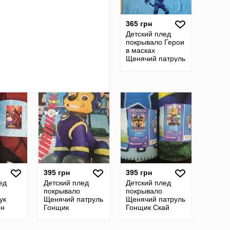
365 грн
Детский плед
покрывало Герои
в масках
Щенячий патруль
Вспыш леди баг
Минни маус
395 грн
395 грн
ед
Детский плед
Детский плед
покрывало
покрывало
ук
Щенячий патруль
Щенячий патруль
ен
Гонщик
Гонщик Скай
ячий
Чудо машинки
спыш
паук тачки