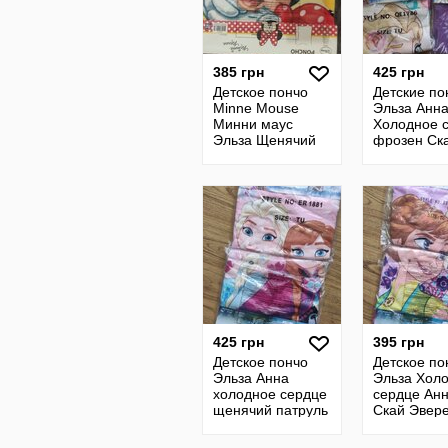
385 грн
425 грн
Детское пончо
Детские по
Minne Mouse
Эльза Анн
Минни маус
Холодное 
Эльза Щенячий
фрозен Ск
патруль
Эверест М
маус
425 грн
395 грн
Детское пончо
Детское по
Эльза Анна
Эльза Хол
холодное сердце
сердце Ан
щенячий патруль
Скай Эвере
Скай Эверест
Щенячий п
Минни маус Леди
Минни мау