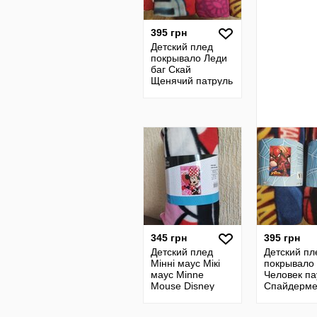
395 грн
Детский плед
покрывало Леди
баг Скай
Щенячий патруль
Минни Маус паук
345 грн
395 грн
Детский плед
Детский пл
Мінні маус Мікі
покрывало
маус Minne
Человек па
Mouse Disney
Спайдерм
Тачки Щен
патруль В