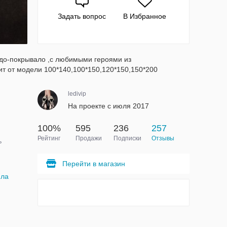
Задать вопрос
В Избранное
едо-покрывало ,с любимыми героями из
ит от модели 100*140,100*150,120*150,150*200
ledivip
На проекте с июля 2017
100%
595
236
257
Рейтинг
Продажи
Подписки
Отзывы
ь
Перейти в магазин
яла