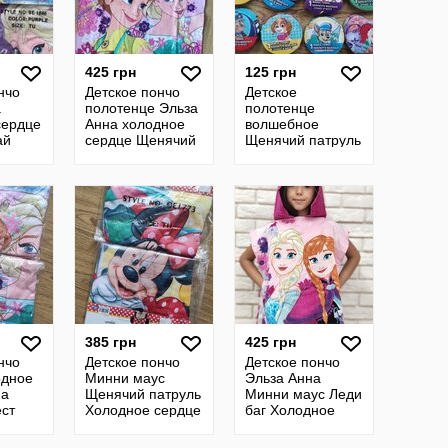
425 грн
125 грн
нчо
Детское пончо
Детское
а
полотенце Эльза
полотенце
сердце
Анна холодное
волшебное
ай
сердце Щенячий
Щенячий патруль
инни
патруль Минни
Минни маус
маус
Принцессы
Дисней Тролли
История игрушек
Бетме
385 грн
425 грн
нчо
Детское пончо
Детское пончо
одное
Минни маус
Эльза Анна
на
Щенячий патруль
Минни маус Леди
ст
Холодное сердце
баг Холодное
атруль
Эльза Скай
сердце
с