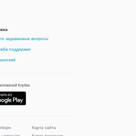
жка
то задаваемые вопросы
жба поддержки
аинский
риложений Клубка
еборн
Карта сайта
ы питания
Карта регионов