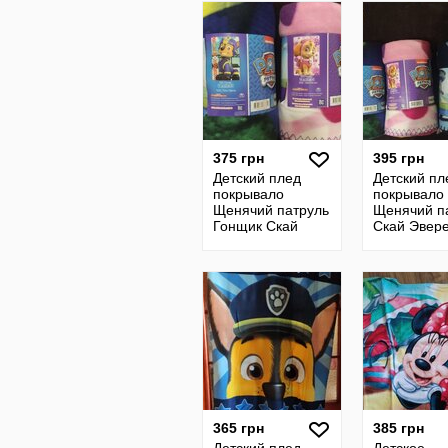
375 грн
395 грн
Детский плед
Детский пл
покрывало
покрывало
Щенячий патруль
Щенячий п
Гонщик Скай
Скай Эвере
Гонщик
365 грн
385 грн