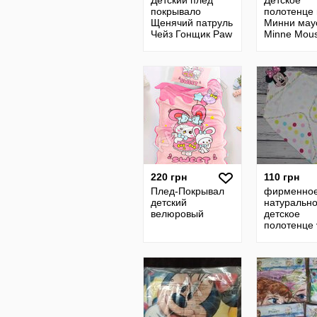
Детский плед
Детское
покрывало
полотенце
Щенячий патруль
Минни мау
Чейз Гонщик Paw
Minne Mou
patrol Disney
Disney
220 грн
110 грн
Плед-Покрывал
фирменно
детский
натуральн
велюровый
детское
полотенце 
детское М
Маус Minni
Mouse