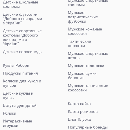
Мужские спортивные
Детские школьные
костюмы
костюмы
Мужские
Детские футболки
патриотические
"Доброго вечора, ми
футболки
з України"
Мужские кожаные
Детские спортивные
кроссовки
костюмы "Доброго
вечора, ми з
Тактические
України"
перчатки
Детские велосипеды
Мужские спортивные
штаны
Куклы Реборн
Мужские толстовки
Продукты питания
Мужские сумки
бананки
Коляски для кукол и
пупсов
Мужские тактические
кроссовки
Детские куклы и
пупсы
Карта сайта
Батуты для детей
Карта регионов
Ролики
Блог Клубка
Интерактивные
игрушки
Популярные бренды