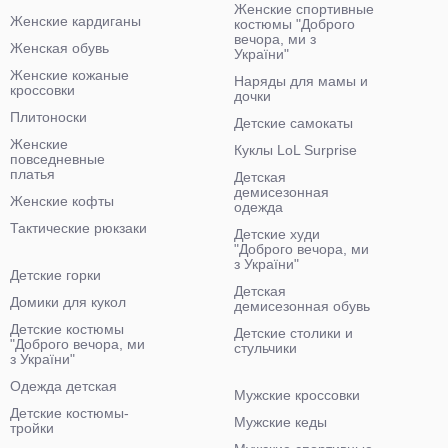
Женские спортивные
Женские кардиганы
костюмы "Доброго
вечора, ми з
Женская обувь
України"
Женские кожаные
Наряды для мамы и
кроссовки
дочки
Плитоноски
Детские самокаты
Женские
Куклы LoL Surprise
повседневные
платья
Детская
демисезонная
Женские кофты
одежда
Тактические рюкзаки
Детские худи
"Доброго вечора, ми
з України"
Детские горки
Детская
Домики для кукол
демисезонная обувь
Детские костюмы
Детские столики и
"Доброго вечора, ми
стульчики
з України"
Одежда детская
Мужские кроссовки
Детские костюмы-
Мужские кеды
тройки