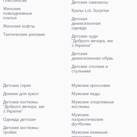
Плитоноски
Детские самокаты
Женские
Куклы LoL Surprise
повседневные
платья
Детская
демисезонная
Женские кофты
одежда
Тактические рюкзаки
Детские худи
"Доброго вечора, ми
з України"
Детская
демисезонная обувь
Детские столики и
стульчики
Детские горки
Мужские кроссовки
Домики для кукол
Мужские кеды
Детские костюмы
Мужские спортивные
"Доброго вечора, ми
костюмы
з України"
Мужские
Одежда детская
патриотические
футболки
Детские костюмы-
тройки
Мужские кожаные
кроссовки