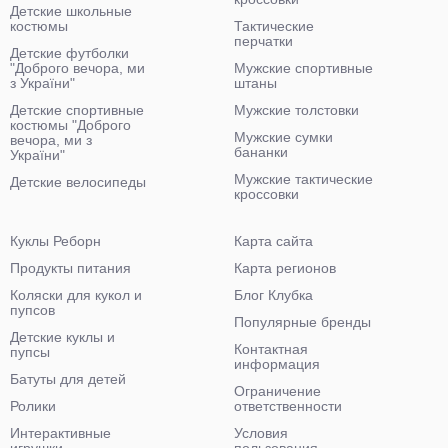
Детские школьные
костюмы
Тактические
перчатки
Детские футболки
"Доброго вечора, ми
Мужские спортивные
з України"
штаны
Детские спортивные
Мужские толстовки
костюмы "Доброго
Мужские сумки
вечора, ми з
бананки
України"
Мужские тактические
Детские велосипеды
кроссовки
Куклы Реборн
Карта сайта
Продукты питания
Карта регионов
Коляски для кукол и
Блог Клубка
пупсов
Популярные бренды
Детские куклы и
Контактная
пупсы
информация
Батуты для детей
Ограничение
Ролики
ответственности
Интерактивные
Условия
игрушки
пользования