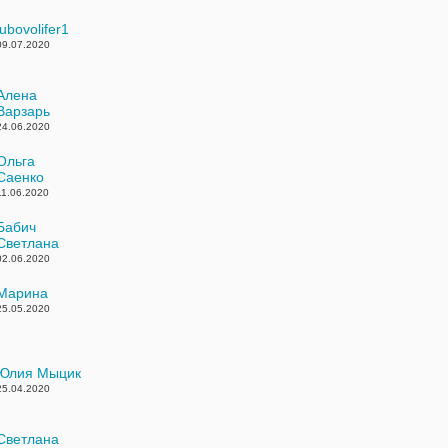
lubovolifer1
09.07.2020
Алена
Варзарь
24.06.2020
Ольга
Саенко
11.06.2020
Бабич
Светлана
02.06.2020
Марина
25.05.2020
Юлия Мыцик
25.04.2020
Светлана