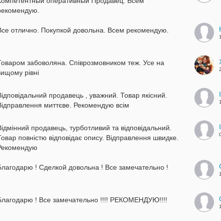
Компетентный оперативный Продавец. Всем
рекомендую.
Все отлично. Покупкой довольна. Всем рекомендую.
Товаром забоволяна. Співрозмовником теж. Усе на
вищому рівні
Відповідальний продавець , уважний. Товар якісний.
Відправлення миттєве. Рекомендую всім
Відмінний продавець, турботливий та відповідальний.
Товар повністю відповідає опису. Відправлення швидке.
Рекомендую
Благодарю ! Сделкой довольна ! Все замечательно !
Благодарю ! Все замечательно !!!! РЕКОМЕНДУЮ!!!!