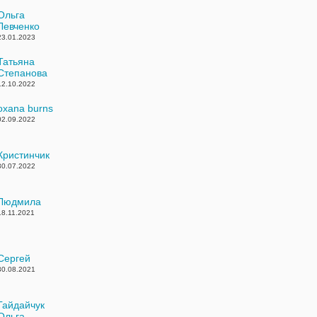
Ольга
Левченко
23.01.2023
Татьяна
Степанова
12.10.2022
oxana burns
02.09.2022
Кристинчик
30.07.2022
Людмила
18.11.2021
Сергей
30.08.2021
Гайдайчук
Ольга