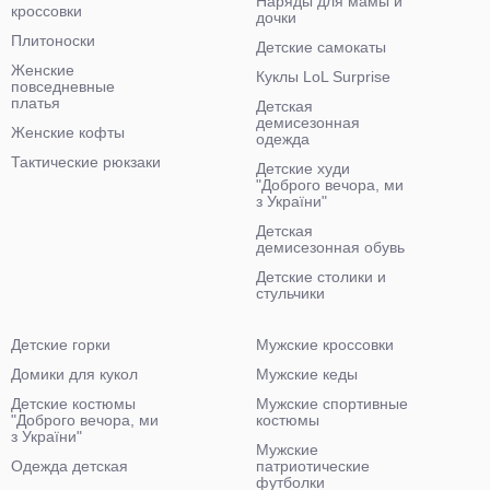
Наряды для мамы и
кроссовки
дочки
Плитоноски
Детские самокаты
Женские
Куклы LoL Surprise
повседневные
платья
Детская
демисезонная
Женские кофты
одежда
Тактические рюкзаки
Детские худи
"Доброго вечора, ми
з України"
Детская
демисезонная обувь
Детские столики и
стульчики
Детские горки
Мужские кроссовки
Домики для кукол
Мужские кеды
Детские костюмы
Мужские спортивные
"Доброго вечора, ми
костюмы
з України"
Мужские
Одежда детская
патриотические
футболки