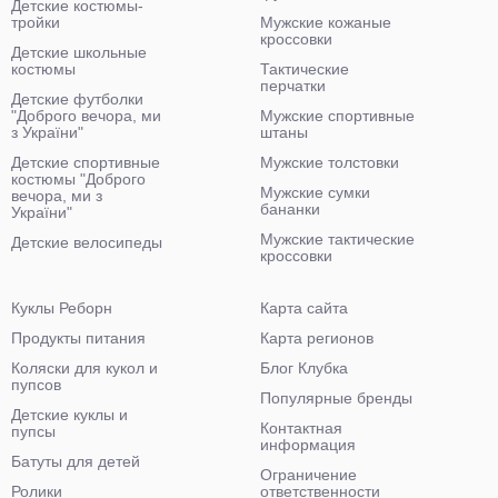
Детские костюмы-
тройки
Мужские кожаные
кроссовки
Детские школьные
костюмы
Тактические
перчатки
Детские футболки
"Доброго вечора, ми
Мужские спортивные
з України"
штаны
Детские спортивные
Мужские толстовки
костюмы "Доброго
Мужские сумки
вечора, ми з
бананки
України"
Мужские тактические
Детские велосипеды
кроссовки
Куклы Реборн
Карта сайта
Продукты питания
Карта регионов
Коляски для кукол и
Блог Клубка
пупсов
Популярные бренды
Детские куклы и
Контактная
пупсы
информация
Батуты для детей
Ограничение
Ролики
ответственности