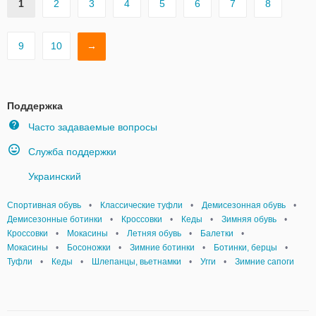
1
2
3
4
5
6
7
8
9
10
→
Поддержка
Часто задаваемые вопросы
Служба поддержки
Украинский
Спортивная обувь
•
Классические туфли
•
Демисезонная обувь
•
Демисезонные ботинки
•
Кроссовки
•
Кеды
•
Зимняя обувь
•
Кроссовки
•
Мокасины
•
Летняя обувь
•
Балетки
•
Мокасины
•
Босоножки
•
Зимние ботинки
•
Ботинки, берцы
•
Туфли
•
Кеды
•
Шлепанцы, вьетнамки
•
Угги
•
Зимние сапоги