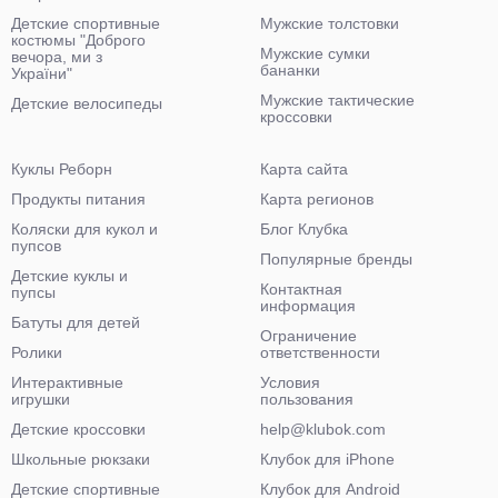
Детские спортивные
Мужские толстовки
костюмы "Доброго
Мужские сумки
вечора, ми з
бананки
України"
Мужские тактические
Детские велосипеды
кроссовки
Куклы Реборн
Карта сайта
Продукты питания
Карта регионов
Коляски для кукол и
Блог Клубка
пупсов
Популярные бренды
Детские куклы и
Контактная
пупсы
информация
Батуты для детей
Ограничение
Ролики
ответственности
Интерактивные
Условия
игрушки
пользования
Детские кроссовки
help@klubok.com
Школьные рюкзаки
Клубок для iPhone
Детские спортивные
Клубок для Android