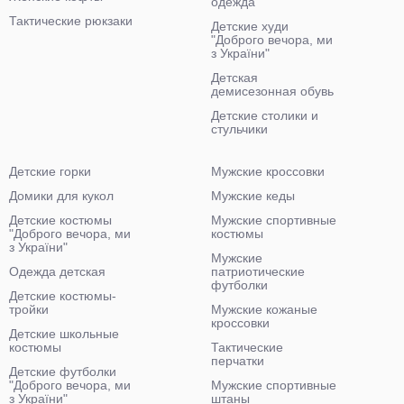
одежда
Тактические рюкзаки
Детские худи
"Доброго вечора, ми
з України"
Детская
демисезонная обувь
Детские столики и
стульчики
Детские горки
Мужские кроссовки
Домики для кукол
Мужские кеды
Детские костюмы
Мужские спортивные
"Доброго вечора, ми
костюмы
з України"
Мужские
Одежда детская
патриотические
футболки
Детские костюмы-
тройки
Мужские кожаные
кроссовки
Детские школьные
костюмы
Тактические
перчатки
Детские футболки
"Доброго вечора, ми
Мужские спортивные
з України"
штаны