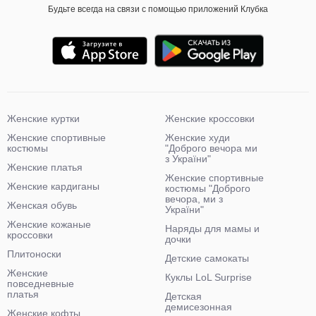
Будьте всегда на связи с помощью приложений Клубка
Женские куртки
Женские кроссовки
Женские спортивные
Женские худи
костюмы
"Доброго вечора ми
з України"
Женские платья
Женские спортивные
Женские кардиганы
костюмы "Доброго
вечора, ми з
Женская обувь
України"
Женские кожаные
Наряды для мамы и
кроссовки
дочки
Плитоноски
Детские самокаты
Женские
Куклы LoL Surprise
повседневные
платья
Детская
демисезонная
Женские кофты