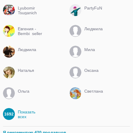
Lyubomir
PartyFuN
Tsuganich
Евгения -
Людмила
Bembi_seller
Людмила
Мила
Наталья
Оксана
Ольга
Светлана
Показать
1692
всех
Я рекомендую 420 продавцов