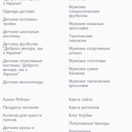
з України"
Мужские
Одежда детская
патриотические
футболки
Детские костюмы-
тройки
Мужские кожаные
кроссовки
Детские школьные
костюмы
Тактические
перчатки
Детские футболки
"Доброго вечора, ми
Мужские спортивные
з України"
штаны
Детские спортивные
Мужские толстовки
костюмы "Доброго
Мужские сумки
вечора, ми з
бананки
України"
Мужские тактические
Детские велосипеды
кроссовки
Куклы Реборн
Карта сайта
Продукты питания
Карта регионов
Коляски для кукол и
Блог Клубка
пупсов
Популярные бренды
Детские куклы и
Контактная
пупсы