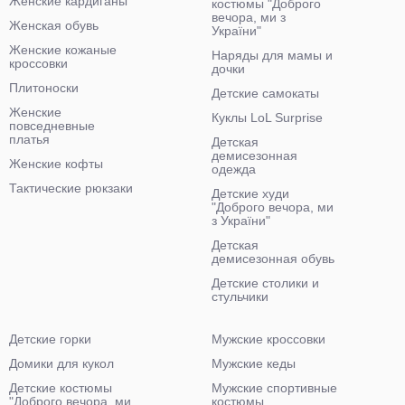
Женские кардиганы
костюмы "Доброго
вечора, ми з
Женская обувь
України"
Женские кожаные
Наряды для мамы и
кроссовки
дочки
Плитоноски
Детские самокаты
Женские
Куклы LoL Surprise
повседневные
платья
Детская
демисезонная
Женские кофты
одежда
Тактические рюкзаки
Детские худи
"Доброго вечора, ми
з України"
Детская
демисезонная обувь
Детские столики и
стульчики
Детские горки
Мужские кроссовки
Домики для кукол
Мужские кеды
Детские костюмы
Мужские спортивные
"Доброго вечора, ми
костюмы