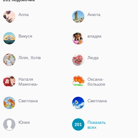
Алла
Анюта
Викуся
владик
Лілія, Хотів
Люда
Наталя
Оксана-
Мамочка-
большое
двойняшек
обновление
Светлана
Светлана
Юлия
Показать
201
всех