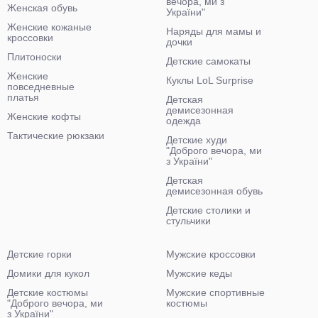
вечора, ми з
Женская обувь
України"
Женские кожаные
Наряды для мамы и
кроссовки
дочки
Плитоноски
Детские самокаты
Женские
Куклы LoL Surprise
повседневные
платья
Детская
демисезонная
Женские кофты
одежда
Тактические рюкзаки
Детские худи
"Доброго вечора, ми
з України"
Детская
демисезонная обувь
Детские столики и
стульчики
Детские горки
Мужские кроссовки
Домики для кукол
Мужские кеды
Детские костюмы
Мужские спортивные
"Доброго вечора, ми
костюмы
з України"