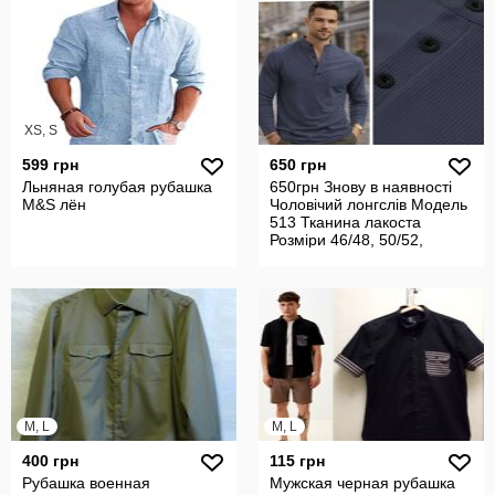
XS, S
599 грн
650 грн
Льняная голубая рубашка
650грн Знову в наявності
M&S лён
Чоловічий лонгслів Модель
513 Тканина лакоста
Розміри 46/48, 50/52,
M, L
M, L
400 грн
115 грн
Рубашка военная
Мужская черная рубашка