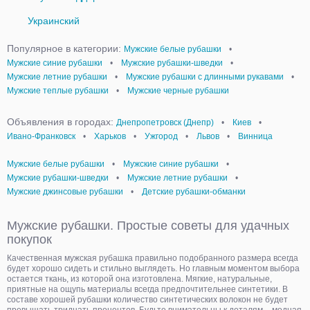
Украинский
Популярное в категории:
Мужские белые рубашки
•
Мужские синие рубашки
•
Мужские рубашки-шведки
•
Мужские летние рубашки
•
Мужские рубашки с длинными рукавами
•
Мужские теплые рубашки
•
Мужские черные рубашки
Объявления в городах:
Днепропетровск (Днепр)
•
Киев
•
Ивано-Франковск
•
Харьков
•
Ужгород
•
Львов
•
Винница
Мужские белые рубашки
•
Мужские синие рубашки
•
Мужские рубашки-шведки
•
Мужские летние рубашки
•
Мужские джинсовые рубашки
•
Детские рубашки-обманки
Мужские рубашки. Простые советы для удачных
покупок
Качественная мужская рубашка правильно подобранного размера всегда
будет хорошо сидеть и стильно выглядеть. Но главным моментом выбора
остается ткань, из которой она изготовлена. Мягкие, натуральные,
приятные на ощупь материалы всегда предпочтительнее синтетики. В
составе хорошей рубашки количество синтетических волокон не будет