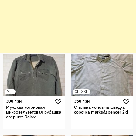
M, L
XL, XXL
300 грн
350 грн
Мужская котоновая
Стильна чоловіча шведка
микровельветовая рубашка
сорочка marks&spencer 2xl
овершот Rolayt