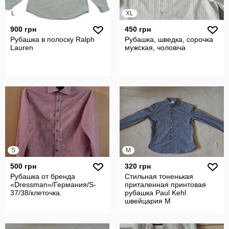
L
XL
900 грн
450 грн
Рубашка в полоску Ralph
Рубашка, шведка, сорочка
Lauren
мужская, чоловіча
S
M
500 грн
320 грн
Рубашка от бренда
Стильная тоненькая
«Dressman»/Германия/S-
приталенная принтовая
37/38/клеточка.
рубашка Paul Kehl
швейцария M