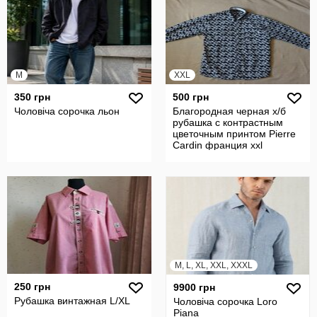
M
XXL
350 грн
500 грн
Чоловіча сорочка льон
Благородная черная х/б
рубашка с контрастным
цветочным принтом Pierre
Cardin франция xxl
M, L, XL, XXL, XXXL
250 грн
9900 грн
Рубашка винтажная L/XL
Чоловіча сорочка Loro
Piana