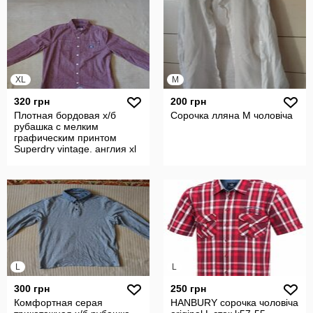
XL
M
320 грн
200 грн
Плотная бордовая х/б
Сорочка лляна М чоловіча
рубашка с мелким
графическим принтом
Superdry vintage. англия xl
L
L
300 грн
250 грн
Комфортная серая
HANBURY сорочка чоловіча