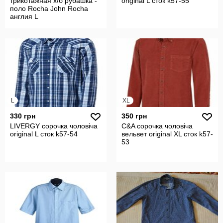
трикотажная х/б рубашка -
original L сток k57-55
поло Rocha John Rocha
англия L
L
XL
330 грн
350 грн
LIVERGY сорочка чоловіча
C&A сорочка чоловіча
original L сток k57-54
вельвет original XL сток k57-
53