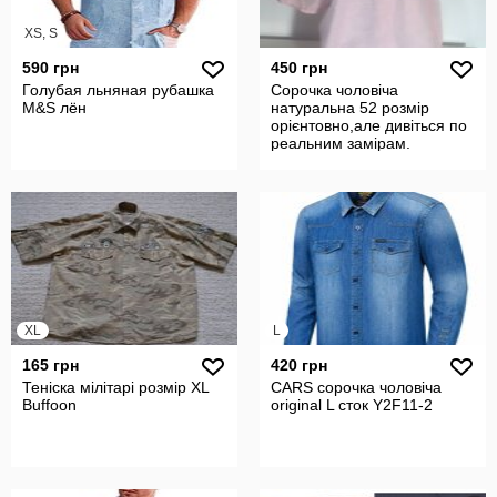
XS, S
590 грн
450 грн
Голубая льняная рубашка
Сорочка чоловіча
M&S лён
натуральна 52 розмір
орієнтовно,але дивіться по
реальним замірам.
Плечі-54, пог-67,
XL
L
165 грн
420 грн
Теніска мілітарі розмір XL
CARS сорочка чоловіча
Buffoon
original L сток Y2F11-2