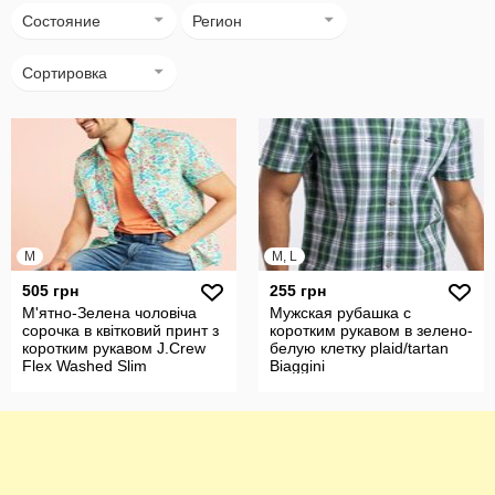
Состояние
Регион
Сортировка
M
M, L
505 грн
255 грн
М'ятно-Зелена чоловіча
Мужская рубашка с
сорочка в квітковий принт з
коротким рукавом в зелено-
коротким рукавом J.Crew
белую клетку plaid/tartan
Flex Washed Slim
Biaggini