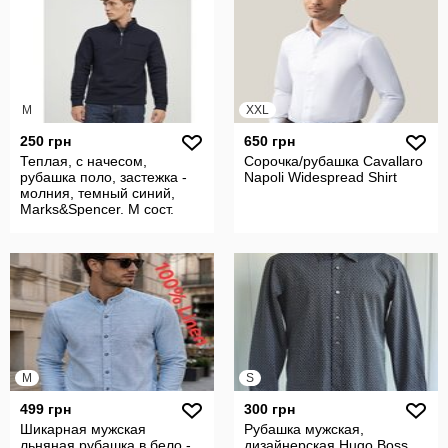
M
XXL
250 грн
650 грн
Теплая, с начесом,
Сорочка/рубашка Cavallaro
рубашка поло, застежка -
Napoli Widespread Shirt
молния, темный синий,
Marks&Spencer. М сост.
нов.
M
S
499 грн
300 грн
Шикарная мужская
Рубашка мужская,
льняная рубашка в бело -
дизайнерская Hugo Boss.