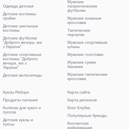
Мужские
Одежда детская
патриотические
футболки
Детские костюмы-
тройки
Мужские кожаные
кроссовки
Детские школьные
костюмы
Тактические
перчатки
Детские футболки
"Доброго вечора, ми
Мужские спортивные
з України"
штаны
Детские спортивные
Мужские толстовки
костюмы "Доброго
Мужские сумки
вечора, ми з
бананки
України"
Мужские тактические
Детские велосипеды
кроссовки
Куклы Реборн
Карта сайта
Продукты питания
Карта регионов
Коляски для кукол и
Блог Клубка
пупсов
Популярные бренды
Детские куклы и
Контактная
пупсы
информация