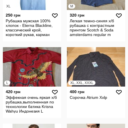
XL
M
250 грн
320 грн
Рубашка мужская 100%
Легкая темно-синяя х/б
хлопок - Eterna Blackline,
рубашка с контрастным
классический крой,
принтом Scotch & Soda
короткий рукав, карман
amsterdams regular m
L
XL, XXL, XXXL
420 грн
400 грн
Эффекная очень яркая х/б
Сорочка Atrium Ххlр
рубашка,выполненная по
технологии батика Krisna
Wahyu Индонезия L