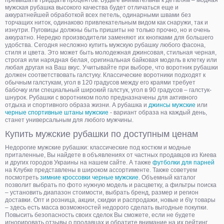
превышать тридцать процентов. Будьте внимательны к деталям – модная
мужская рубашка высокого качества будет отличаться еще и
аккуратнейшей обработкой всех петель, одинарными швами без
торчащих ниток, одинаково привлекательным видом как снаружи, так и
изнутри. Пуговицы должны быть пришиты не только прочно, но и очень
аккуратно. Нередко производители заменяют их кнопками для большего
удобства. Сегодня несложно купить мужскую рубашку любого фасона,
стиля и цвета. Это может быть молодежная джинсовая, стильная черная,
строгая или нарядная белая, оригинальная байковая модель в клетку или
любая другая на Ваш вкус. Учитывайте при выборе, что воротник рубашки
должен соответствовать галстуку. Классические воротники подходят к
обычным галстукам, угол в 120 градусов между его краями требует
бабочку или специальный широкий галстук, угол в 90 градусов – галстук-
шнурок. Рубашки с воротником поло предназначены для активного
отдыха и спортивного образа жизни. А рубашка и
джинсы мужские
или
черные спортивные штаны мужские
- вариант образа на каждый день,
станет универсальным для любого мужчины.
Купить мужские рубашки по доступным ценам
Недорогие мужские рубашки: классические под костюм и модные
приталенные, Вы найдете в объявлениях от частных продавцов из Киева
и других городов Украины на нашем сайте. А также
футболки для парней
на Клубке представлены в широком ассортименте. Также советуем
посмотреть
зимние кроссовки черные мужские
. Объемный каталог
позволит выбрать по фото нужную модель и расцветку, а фильтры поиска
– установить диапазон стоимости, выбрать бренд, размер и регион
доставки. Опт и розница, акции, скидки и распродажи, новые и б\у товары
– здесь есть масса возможностей недорого сделать выгодные покупки.
Повысить безопасность своих сделок Вы сможете, если не будете
игнорировать отзывы о продавцах и обратите внимание на их рейтинг.