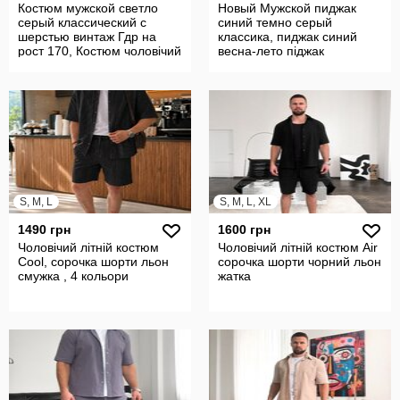
Костюм мужской светло
Новый Мужской пиджак
серый классический с
синий темно серый
шерстью винтаж Гдр на
классика, пиджак синий
рост 170, Костюм чоловічий
весна-лето піджак
чоловічий сіро синій
S, M, L
S, M, L, XL
1490 грн
1600 грн
Чоловічий літній костюм
Чоловічий літній костюм Air
Cool, сорочка шорти льон
сорочка шорти чорний льон
смужка , 4 кольори
жатка