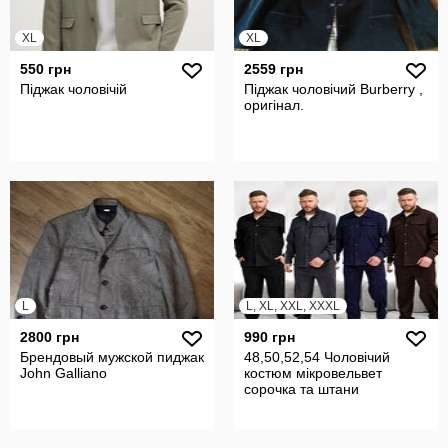
XL
XL
550 грн
2559 грн
Піджак чоловічій
Піджак чоловічий Burberry ,
оригінал.
L
L, XL, XXL, XXXL
2800 грн
990 грн
Брендовый мужской пиджак
48,50,52,54 Чоловічий
John Galliano
костюм мікровельвет
сорочка та штани