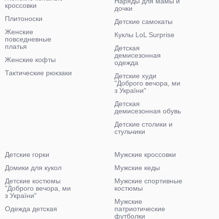
Наряды для мамы и
кроссовки
дочки
Плитоноски
Детские самокаты
Женские
Куклы LoL Surprise
повседневные
платья
Детская
демисезонная
Женские кофты
одежда
Тактические рюкзаки
Детские худи
"Доброго вечора, ми
з України"
Детская
демисезонная обувь
Детские столики и
стульчики
Детские горки
Мужские кроссовки
Домики для кукол
Мужские кеды
Детские костюмы
Мужские спортивные
"Доброго вечора, ми
костюмы
з України"
Мужские
Одежда детская
патриотические
футболки