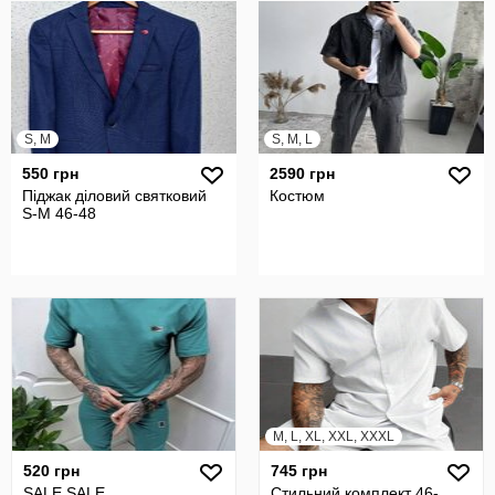
S, M
S, M, L
550 грн
2590 грн
Піджак діловий святковий
Костюм
S-M 46-48
M, L, XL, XXL, XXXL
520 грн
745 грн
SALE SALE
Стильний комплект 46-