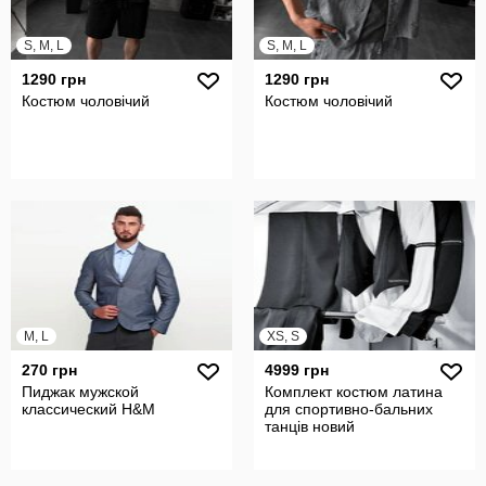
S, M, L
S, M, L
1290 грн
1290 грн
Костюм чоловічий
Костюм чоловічий
M, L
XS, S
270 грн
4999 грн
Пиджак мужской
Комплект костюм латина
классический H&M
для спортивно-бальних
танців новий