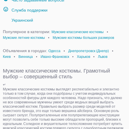
Часто задаваемые вопросы
Служба поддержки
Украинский
Популярное в категории:
Мужские классические костюмы
•
Мужские летние костюмы
•
Мужские костюмы больших размеров
Объявления в городах:
Одесса
•
Днепропетровск (Днепр)
•
Киев
•
Винница
•
Ивано-Франковск
•
Харьков
•
Львов
Мужские классические костюмы. Грамотный
выбор – совершенный стиль
↵
Мужские классические костюмы выглядят респектабельно и элегантно
только в том случае, когда они подобраны с учетом индивидуальных
особенностей фигуры для каждого человека. Надо признать, что далеко
не все современные мужчины умеют среди модных вещей выбрать
классический костюм. Правильно выбрать размер среди моделей от
известного бренда, это еще только вершина айсберга. Основную роль
сыграет силуэт. Полуприталенные или полуприлегающие конструкции
могут позволить себе только высокие обладатели пропорций, близких к
идеальным. Солидное и внушительное телосложение потребует купить
мужской классический костюм прямого силуэта с однобортным пиджаком.