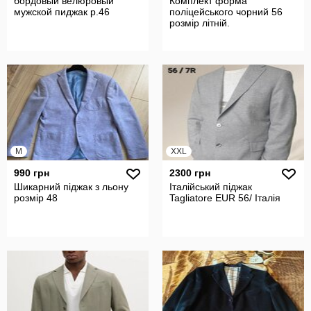
бордовый велюровый
Комплект форма
мужской пиджак р.46
поліцейського чорний 56
розмір літній.
M
XXL
990 грн
2300 грн
Шикарний піджак з льону
Італійський піджак
розмір 48
Tagliatore EUR 56/ Італія