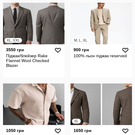
XL, XXL
M, L, XL
3550 грн
900 грн
Піджак/блейзер Rake
100% льон піджак reserved
Flannel Wool Checked
Blazer
XL
1050 грн
1650 грн