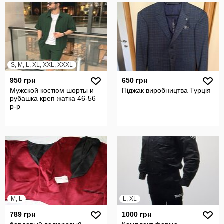
S, M, L, XL, XXL, XXXL
950 грн
650 грн
Мужской костюм шорты и
Піджак виробництва Турція
рубашка креп жатка 46-56
р-р
M, L
L, XL
789 грн
1000 грн