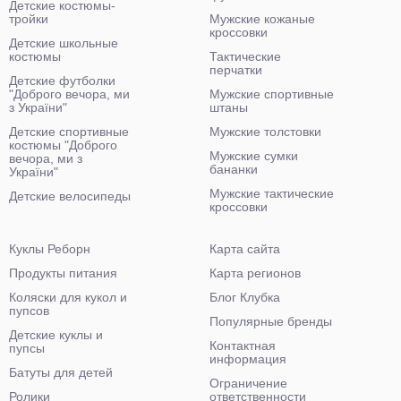
Детские костюмы-
тройки
Мужские кожаные
кроссовки
Детские школьные
костюмы
Тактические
перчатки
Детские футболки
"Доброго вечора, ми
Мужские спортивные
з України"
штаны
Детские спортивные
Мужские толстовки
костюмы "Доброго
Мужские сумки
вечора, ми з
бананки
України"
Мужские тактические
Детские велосипеды
кроссовки
Куклы Реборн
Карта сайта
Продукты питания
Карта регионов
Коляски для кукол и
Блог Клубка
пупсов
Популярные бренды
Детские куклы и
Контактная
пупсы
информация
Батуты для детей
Ограничение
Ролики
ответственности