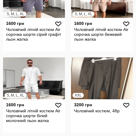
S, M, L, XL
S, M, L, XL
1600 грн
1600 грн
Чоловічий літній костюм Air
Чоловічий літній костюм Air
сорочка шорти сірий графіт
сорочка шорти бежевий
льон жатка
льон жатка
S, M, L, XL
XXL
1600 грн
3200 грн
Чоловічий літній костюм Air
Чоловічий костюм, 48р
сорочка шорти білий
молочний льон жатка