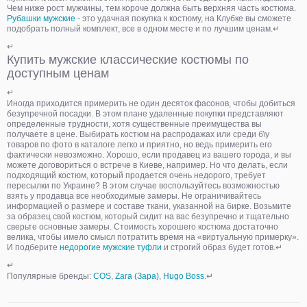
Чем ниже рост мужчины, тем короче должна быть верхняя часть костюма.
Рубашки мужские
- это удачная покупка к костюму, на Клубке вы сможете
подобрать полный комплект, все в одном месте и по лучшим ценам.↵
↵
Купить мужские классические костюмы по
доступным ценам
↵
Иногда приходится примерить не один десяток фасонов, чтобы добиться
безупречной посадки. В этом плане удаленные покупки представляют
определенные трудности, хотя существенные преимущества вы
получаете в цене. Выбирать костюм на распродажах или среди б\у
товаров по фото в каталоге легко и приятно, но ведь примерить его
фактически невозможно. Хорошо, если продавец из вашего города, и вы
можете договориться о встрече в Киеве, например. Но что делать, если
подходящий костюм, который продается очень недорого, требует
пересылки по Украине? В этом случае воспользуйтесь возможностью
взять у продавца все необходимые замеры. Не ограничивайтесь
информацией о размере и составе ткани, указанной на бирке. Возьмите
за образец свой костюм, который сидит на вас безупречно и тщательно
сверьте основные замеры. Стоимость хорошего костюма достаточно
велика, чтобы имело смысл потратить время на «виртуальную примерку».
И подберите
недорогие мужские туфли
и строгий образ будет готов.↵
↵
Популярные бренды:
COS
,
Zara (Зара)
,
Hugo Boss
.↵