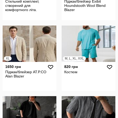
Стильний комплект,
Піджак/блейзер Exibit
створений для
Houndstooth Wool Blend
комфортного літа.
Blazer
XL
M, L, XL, XXL
1650 грн
820 грн
Піджак/блейзер AT.P.CO
Костюм
Alan Blazer