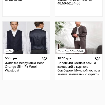
48,50-52,54-56
L, XL
M, L, XL, XXL, XXXL
550 грн
1077 грн
Жилетка безрукавка Boss
Чоловічий костюм замша
Orange Slim Fit Wool
замшевий з курткою
Waistcoat
бомбером Мужской костюм
замша замшевый с курткой
бомбер